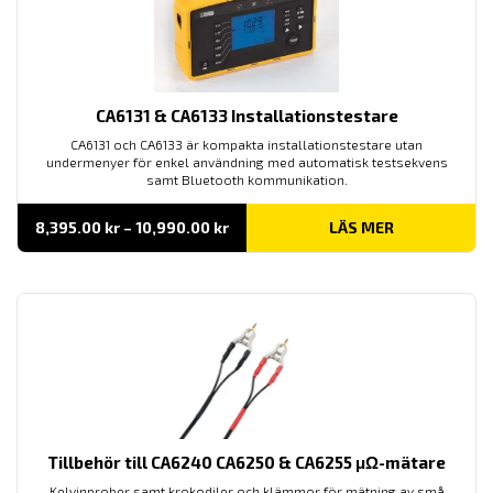
CA6131 & CA6133 Installationstestare
CA6131 och CA6133 är kompakta installationstestare utan
undermenyer för enkel användning med automatisk testsekvens
samt Bluetooth kommunikation.
Prisintervall:
8,395.00
kr
–
10,990.00
kr
LÄS MER
8,395.00 kr
till
10,990.00 kr
Tillbehör till CA6240 CA6250 & CA6255 μΩ-mätare
Kelvinprober samt krokodiler och klämmor för mätning av små