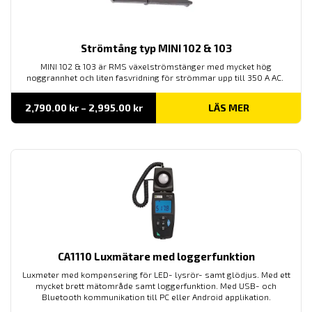
Strömtång typ MINI 102 & 103
MINI 102 & 103 är RMS växelströmstänger med mycket hög
noggrannhet och liten fasvridning för strömmar upp till 350 A AC.
Prisintervall:
2,790.00
kr
–
2,995.00
kr
LÄS MER
2,790.00 kr
till
2,995.00 kr
CA1110 Luxmätare med loggerfunktion
Luxmeter med kompensering för LED- lysrör- samt glödjus. Med ett
mycket brett mätområde samt loggerfunktion. Med USB- och
Bluetooth kommunikation till PC eller Android applikation.