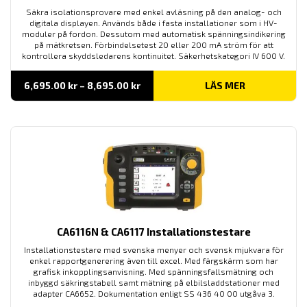
Säkra isolationsprovare med enkel avläsning på den analog- och
digitala displayen. Används både i fasta installationer som i HV-
moduler på fordon. Dessutom med automatisk spänningsindikering
på mätkretsen. Förbindelsetest 20 eller 200 mA ström för att
kontrollera skyddsledarens kontinuitet. Säkerhetskategori IV 600 V.
Prisintervall:
6,695.00
kr
–
8,695.00
kr
LÄS MER
6,695.00 kr
till
8,695.00 kr
CA6116N & CA6117 Installationstestare
Installationstestare med svenska menyer och svensk mjukvara för
enkel rapportgenerering även till excel. Med färgskärm som har
grafisk inkopplingsanvisning. Med spänningsfallsmätning och
inbyggd säkringstabell samt mätning på elbilsladdstationer med
adapter CA6652. Dokumentation enligt SS 436 40 00 utgåva 3.