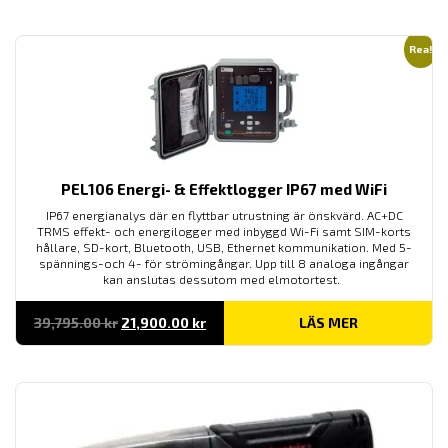
till
79,250.00 kr
Rea!
PEL106 Energi- & Effektlogger IP67 med WiFi
IP67 energianalys där en flyttbar utrustning är önskvärd. AC+DC
TRMS effekt- och energilogger med inbyggd Wi-Fi samt SIM-korts
hållare, SD-kort, Bluetooth, USB, Ethernet kommunikation. Med 5-
spännings-och 4- för strömingångar. Upp till 8 analoga ingångar
kan anslutas dessutom med elmotortest.
Det
Det
39,795.00
kr
21,900.00
kr
LÄS MER
ursprungliga
nuvarande
priset
priset
var:
är:
39,795.00 kr.
21,900.00 kr.