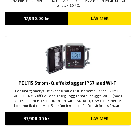
används en server så alla mätvärden kan ses var man en är. Klarar
ner till - 20 ºC.
17,990.00
kr
LÄS MER
PEL115 Ström- & effektlogger IP67 med Wi-Fi
För energianalys i krävande miljöer IP 67 samt klarar - 20º C.
AC+DC TRMS effekt- och energilogger med inbyggd Wi-Fi (både
access samt Hotspot funktion samt SD-kort, USB och Ethernet
kommunikation. Med 5- spännings-och 4- för strömingångar.
37,900.00
kr
LÄS MER