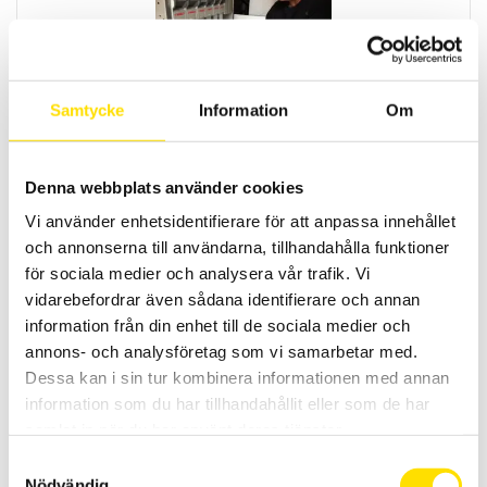
Samtycke
Information
Om
Tillbehör till Digiflex
Extra låsclips samt kardborreband till din DigiFlex flexibla
Denna webbplats använder cookies
strömtång!
Vi använder enhetsidentifierare för att anpassa innehållet
Prisintervall:
140.00
kr
–
245.00
kr
LÄS MER
och annonserna till användarna, tillhandahålla funktioner
140.00 kr
till
för sociala medier och analysera vår trafik. Vi
245.00 kr
vidarebefordrar även sådana identifierare och annan
information från din enhet till de sociala medier och
annons- och analysföretag som vi samarbetar med.
Dessa kan i sin tur kombinera informationen med annan
information som du har tillhandahållit eller som de har
samlat in när du har använt deras tjänster.
Samtyckesval
CA6416, CA6417 & CA6418 Slingimpedanstång
Nödvändig