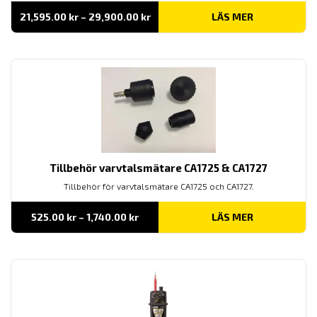
Prisintervall:
21,595.00
kr
–
29,900.00
kr
LÄS MER
21,595.00 kr
till
29,900.00 kr
Tillbehör varvtalsmätare CA1725 & CA1727
Tillbehör för varvtalsmätare CA1725 och CA1727.
Prisintervall:
525.00
kr
–
1,740.00
kr
LÄS MER
525.00 kr
till
1,740.00 kr