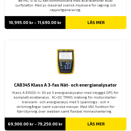
att PEL 51 & 52 kan kommunicera med alla telefoner eller
surfplattor. Med pc-baserad svensk mjukvara för lagring och
rapportgenerering.
Prisintervall:
10,995.00
kr
–
11,690.00
kr
LÄS MER
10,995.00 kr
till
11,690.00 kr
CA8345 Klass A 3-fas Nät- och energianalysator
Klass A 61000-4-30 ed 3 energianalysator med inbyggd GPS för
komplett elnätanalys. AC+DC TRMS mätning för motorstarter-
transient- och energianalys med 5 spännings- och 4
strömingångar samt svenska menyer. Med VNC funktion för
fjärrstyrning över webben samt flexibel minneshantering.
Prisintervall:
69,900.00
kr
–
79,250.00
kr
LÄS MER
69,900.00 kr