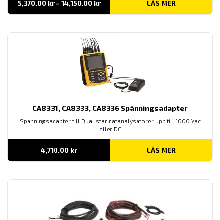
Prisintervall:
5,370.00
kr
–
14,150.00
kr
LÄS MER
5,370.00 kr
till
14,150.00 kr
CA8331, CA8333, CA8336 Spänningsadapter
Spänningsadapter till Qualistar nätanalysatorer upp till 1000 Vac
eller DC
4,710.00
kr
LÄS MER