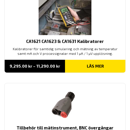
CA1621 CA1623 & CA1631 Kalibratorer
Kalibratorer för samtidig simulering och mätning av temperatur
samt mA och V processignaler med 1 µA / 1 µV upplösning.
Prisintervall:
9,295.00
kr
–
11,290.00
kr
LÄS MER
9,295.00 kr
till
11,290.00 kr
Tillbehör till mätinstrument, BNC övergångar