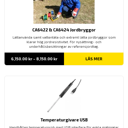
CA6422 & CA6424 Jordbryggor
Lättanvända samt vattentäta och extremt lätta jordbryggor som
klarar hög jordresistivitet. För nysättning- och
underhållsbesiktningar av referensjordtag.
Prisintervall:
6,150.00
kr
–
8,150.00
kr
LÄS MER
6,150.00 kr
till
8,150.00 kr
Temperaturgivare USB
Handhållen temperaturprob med USB interface för enkla mätningar