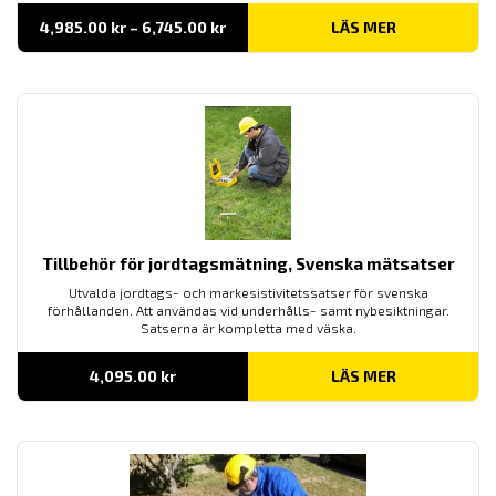
Prisintervall:
4,985.00
kr
–
6,745.00
kr
LÄS MER
4,985.00 kr
till
6,745.00 kr
Tillbehör för jordtagsmätning, Svenska mätsatser
Utvalda jordtags- och markesistivitetssatser för svenska
förhållanden. Att användas vid underhålls- samt nybesiktningar.
Satserna är kompletta med väska.
4,095.00
kr
LÄS MER