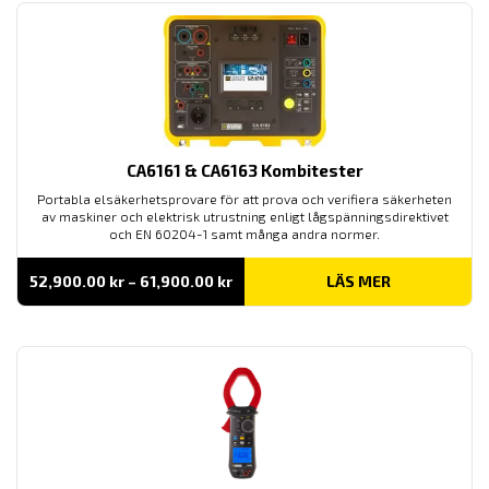
CA6161 & CA6163 Kombitester
Portabla elsäkerhetsprovare för att prova och verifiera säkerheten
av maskiner och elektrisk utrustning enligt lågspänningsdirektivet
och EN 60204-1 samt många andra normer.
Prisintervall:
52,900.00
kr
–
61,900.00
kr
LÄS MER
52,900.00 kr
till
61,900.00 kr