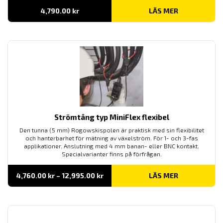
4,790.00
kr
LÄS MER
Strömtång typ MiniFlex flexibel
Den tunna (5 mm) Rogowskispolen är praktisk med sin flexibilitet
och hanterbarhet för mätning av växelström. För 1- och 3-fas
applikationer. Anslutning med 4 mm banan- eller BNC kontakt.
Specialvarianter finns på förfrågan.
Prisintervall:
4,760.00
kr
–
12,995.00
kr
LÄS MER
4,760.00 kr
till
12,995.00 kr