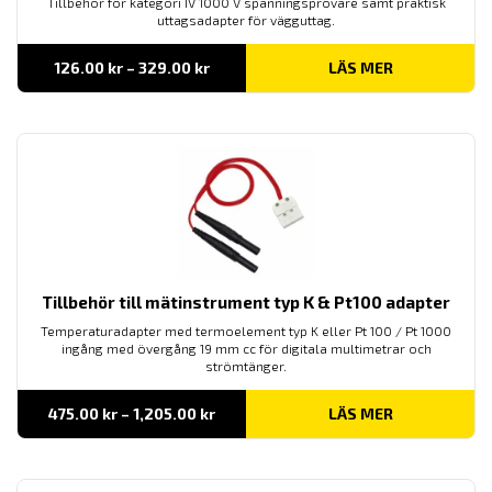
Tillbehör för kategori IV 1000 V spänningsprovare samt praktisk
uttagsadapter för vägguttag.
Prisintervall:
126.00
kr
–
329.00
kr
LÄS MER
126.00 kr
till
329.00 kr
Tillbehör till mätinstrument typ K & Pt100 adapter
Temperaturadapter med termoelement typ K eller Pt 100 / Pt 1000
ingång med övergång 19 mm cc för digitala multimetrar och
strömtänger.
Prisintervall:
475.00
kr
–
1,205.00
kr
LÄS MER
475.00 kr
till
1,205.00 kr