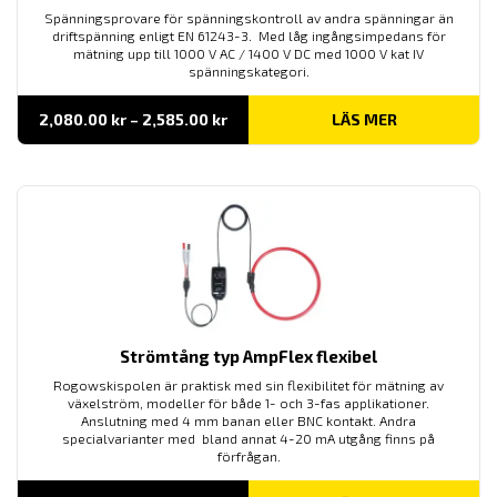
Spänningsprovare för spänningskontroll av andra spänningar än
driftspänning enligt EN 61243-3. Med låg ingångsimpedans för
mätning upp till 1000 V AC / 1400 V DC med 1000 V kat IV
spänningskategori.
Prisintervall:
2,080.00
kr
–
2,585.00
kr
LÄS MER
2,080.00 kr
till
2,585.00 kr
Strömtång typ AmpFlex flexibel
Rogowskispolen är praktisk med sin flexibilitet för mätning av
växelström, modeller för både 1- och 3-fas applikationer.
Anslutning med 4 mm banan eller BNC kontakt. Andra
specialvarianter med bland annat 4-20 mA utgång finns på
förfrågan.