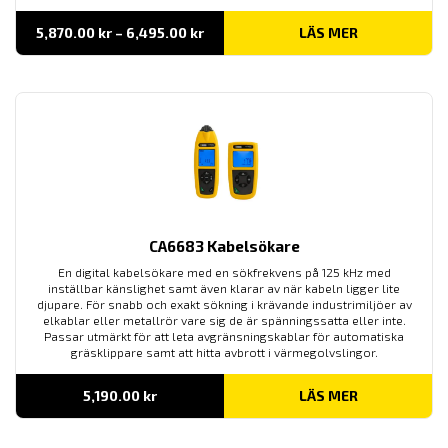
Prisintervall:
5,870.00
kr
–
6,495.00
kr
LÄS MER
5,870.00 kr
till
6,495.00 kr
CA6683 Kabelsökare
En digital kabelsökare med en sökfrekvens på 125 kHz med
inställbar känslighet samt även klarar av när kabeln ligger lite
djupare. För snabb och exakt sökning i krävande industrimiljöer av
elkablar eller metallrör vare sig de är spänningssatta eller inte.
Passar utmärkt för att leta avgränsningskablar för automatiska
gräsklippare samt att hitta avbrott i värmegolvslingor.
5,190.00
kr
LÄS MER