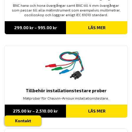
BNC hane och hona övergångar samt BNC till 4 mm övergångar
som passar till alla mätinstrument som exempelvis multimetrar,
oscilloskop och loggrar enligt IEC 61010 standard.
Prisintervall:
299.00
kr
–
995.00
kr
LÄS MER
299.00 kr
till
995.00 kr
Tillbehör installationstestare prober
Mätprober för Chauvin-Arnoux installationstestare.
Prisintervall:
275.00
kr
–
2,510.00
kr
LÄS MER
275.00 kr
till
Kontakt
2,510.00 kr