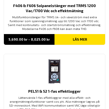
F406 & F606 Solpanelstänger med TRMS 1200
Vac/1700 Vdc och effektmätning
Multifunktionstänger för TRMS lik- och växelström med extra
funktioner som spänningsmätning upp till 1200 Vac och 1700 vdc.
Samt med kontinuitets- och startströmsmätning och effektmätning.
Modellerna F406 och F606 kan även mäta THD.
Prisintervall:
5,690.00
kr
–
8,025.00
kr
LÄS MER
5,690.00 kr
till
8,025.00 kr
PEL51 & 52 1-fas effektlogger
Lättanvända 1-fas effektloggrar med alla effekt- och
energimätningsfunktioner samt cos phi. Alla mätningar lagras på
SD-minneskort. Med WiFi kommunikation samt VNC läge vilket gör