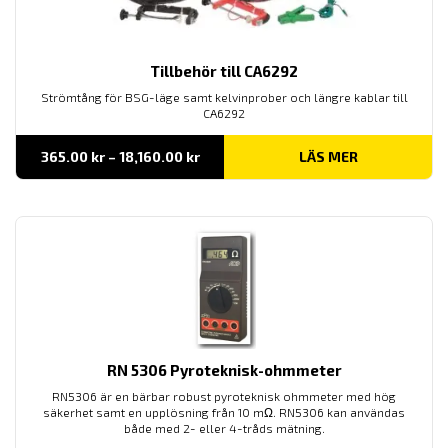
Tillbehör till CA6292
Strömtång för BSG-läge samt kelvinprober och längre kablar till
CA6292
Prisintervall:
365.00
kr
–
18,160.00
kr
LÄS MER
365.00 kr
till
18,160.00 kr
RN 5306 Pyroteknisk-ohmmeter
RN5306 är en bärbar robust pyroteknisk ohmmeter med hög
säkerhet samt en upplösning från 10 m
Ω. RN5306 kan användas
både med 2- eller 4-tråds mätning.