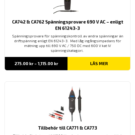
CA742 & CA762 Spänningsprovare 690 V AC – enligt
EN 61243-3
Spänningsprovare för spänningskontroll av andra spänningar än
driftspänning enligt EN 61243-3. Med låg ingångsimpedans för
mätning upp till 690 V AC / 750 DC med 600 V kat IV
spänningskategori.
Prisintervall:
275.00
kr
–
1,115.00
kr
LÄS MER
275.00 kr
till
1,115.00 kr
Tillbehör till CA771 & CA773