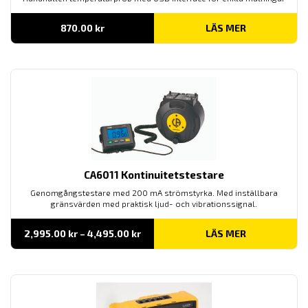
870.00
kr
LÄS MER
CA6011 Kontinuitetstestare
Genomgångstestare med 200 mA strömstyrka. Med inställbara
gränsvärden med praktisk ljud- och vibrationssignal.
Prisintervall:
2,995.00
kr
–
4,495.00
kr
LÄS MER
2,995.00 kr
till
4,495.00 kr