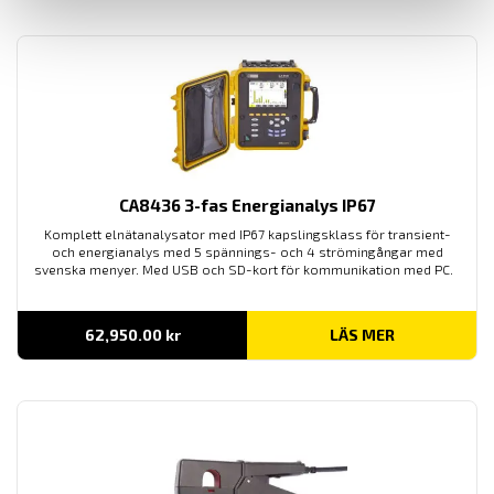
till
42,790.00 kr
CA8436 3-fas Energianalys IP67
Komplett elnätanalysator med IP67 kapslingsklass för transient-
och energianalys med 5 spännings- och 4 strömingångar med
svenska menyer. Med USB och SD-kort för kommunikation med PC.
62,950.00
kr
LÄS MER