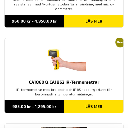
resistanser med 4-trådsmetoden för användning med micro-
ohmmeter.
Prisintervall:
960.00
kr
–
4,950.00
kr
LÄS MER
960.00 kr
till
4,950.00 kr
Rea!
CA1860 & CA1862 IR-Termometrar
IR-termometrar med bra optik och IP 65 kapslingsklass för
beröringsfria temperaturmätningar.
Prisintervall:
985.00
kr
–
1,295.00
kr
LÄS MER
985.00 kr
till
1,295.00 kr