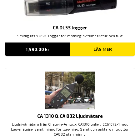
CA DL53 logger
Smidig liten USB-logger för mätning av temperatur och fukt.
1,490.00
kr
LÄS MER
CA 1310 & CA 832 Ljudmätare
Ljudnivåmätare från Chauvin-Arnoux; CA1310 enligt IEC61672-1 med
Leq-mätning samt minne för loggning. Samt den enklare modellen
CA832 utan minne.