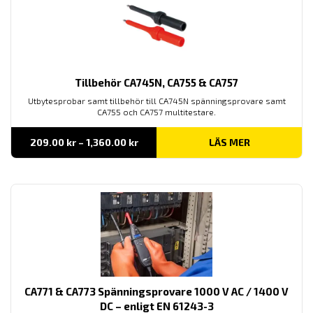
Tillbehör CA745N, CA755 & CA757
Utbytesprobar samt tillbehör till CA745N spänningsprovare samt
CA755 och CA757 multitestare.
Prisintervall:
209.00
kr
–
1,360.00
kr
LÄS MER
209.00 kr
till
1,360.00 kr
CA771 & CA773 Spänningsprovare 1000 V AC / 1400 V
DC – enligt EN 61243-3