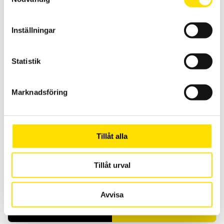
Med slingimpedanstänger görs periodisk underhållskontroll av
jordtag säkert, enkelt och repeterbart. Dessa modeller har minne
med tidsstämpling samt automatiskt Hold-funtion för bekväm
Inställningar
avläsning samt OLED-display.
Prisintervall:
16,800.00
kr
–
19,900.00
kr
LÄS MER
16,800.00 kr
Statistik
till
19,900.00 kr
Marknadsföring
Tillåt alla
CA8331 & CA8333 3-fas Energianalys
Tillåt urval
AC+DC TRMS energianalysatorer med 4 spännings- och 3
strömingångar med svenska menyer. USB samt SD-kort för
kommunikation med mjukvaran.
Avvisa
Prisintervall:
23,900.00
kr
–
42,790.00
kr
LÄS MER
23,900.00 kr