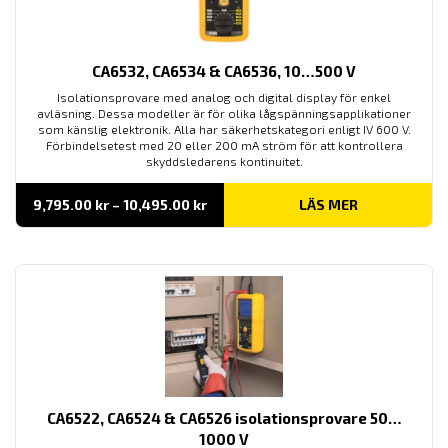
CA6532, CA6534 & CA6536, 10…500 V
Isolationsprovare med analog och digital display för enkel
avläsning. Dessa modeller är för olika lågspänningsapplikationer
som känslig elektronik. Alla har säkerhetskategori enligt IV 600 V.
Förbindelsetest med 20 eller 200 mA ström för att kontrollera
skyddsledarens kontinuitet.
Prisintervall:
9,795.00
kr
–
10,495.00
kr
LÄS MER
9,795.00 kr
till
10,495.00 kr
CA6522, CA6524 & CA6526 isolationsprovare 50…
1000 V