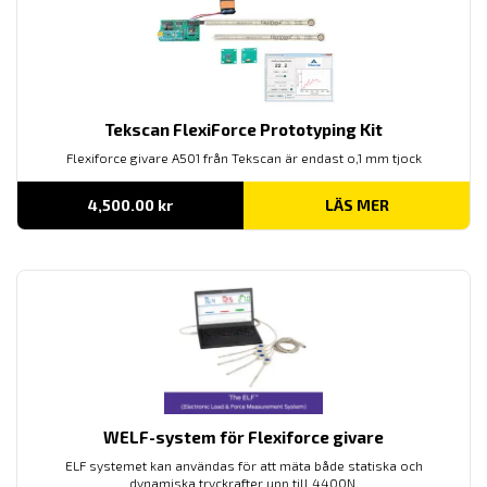
Tekscan FlexiForce Prototyping Kit
Flexiforce givare A501 från Tekscan är endast o,1 mm tjock
4,500.00
kr
LÄS MER
WELF-system för Flexiforce givare
ELF systemet kan användas för att mäta både statiska och
dynamiska tryckrafter upp till 4400N.