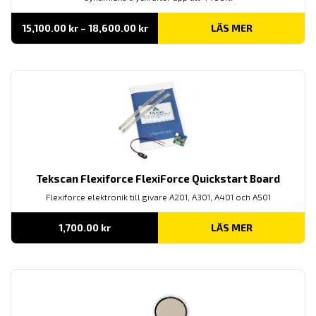
Prisintervall:
15,100.00
kr
–
18,600.00
kr
LÄS MER
15,100.00 kr
till
18,600.00 kr
Tekscan Flexiforce FlexiForce Quickstart Board
Flexiforce elektronik till givare A201, A301, A401 och A501
1,700.00
kr
LÄS MER