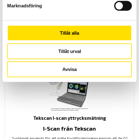
Marknadsföring
Tekscan I-scan yttryck och temperaturmätning
I-Scan från Tekscan
Systemet används för att mäta tryck- och temperaturfördelningen
Tillåt alla
genom att de 0,1 mm tunna givarna placeras mellan underlaget och
det tryckande objektet. Resultatet presenteras i realtid.
Tillåt urval
LÄS MER
Avvisa
Tekscan I-scan yttrycksmätning
I-Scan från Tekscan
Systemet används för att mäta tryckfördelningen genom att de 0,1