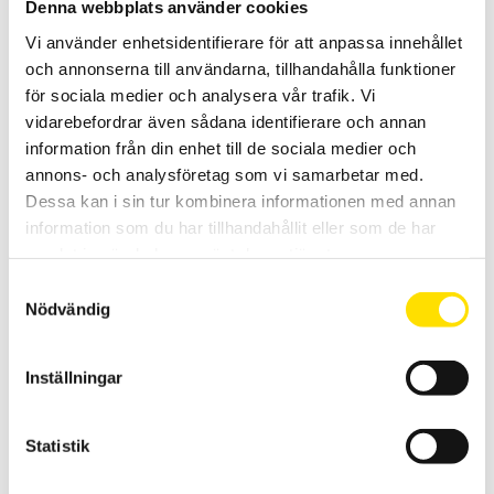
Denna webbplats använder cookies
Vi använder enhetsidentifierare för att anpassa innehållet
och annonserna till användarna, tillhandahålla funktioner
för sociala medier och analysera vår trafik. Vi
RHD Instruments Comprepouch
vidarebefordrar även sådana identifierare och annan
information från din enhet till de sociala medier och
Comprepouch från
RHD Instruments
annons- och analysföretag som vi samarbetar med.
Dessa kan i sin tur kombinera informationen med annan
Systemet används för att mäta tryck- och temperaturfördelningen
genom att de 0,1 mm tunna givarna placeras mellan underlaget och
information som du har tillhandahållit eller som de har
det tryckande objektet. Resultatet presenteras i realtid.
samlat in när du har använt deras tjänster.
Samtyckesval
LÄS MER
Nödvändig
Inställningar
Statistik