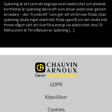
Spänning är ett centralt begrepp inom elektricitet och elteknik.
Kortfattat är spänning den kraft som driver elektroner genom
en ledare – den ”tryckkraft” som gör att ström kan flöda. Utan
spänning skulle inget elektriskt flöde uppstå och det skulle inte
finnas något sätt att överföra energi via elektricitet. Hos CA
Mätsystem är förståelsen av spänning […]
GDPR
Köpvillkor
Cookies