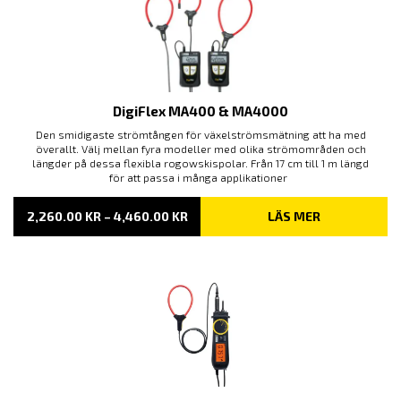
DigiFlex MA400 & MA4000
Den smidigaste strömtången för växelströmsmätning att ha med
överallt. Välj mellan fyra modeller med olika strömområden och
längder på dessa flexibla rogowskispolar. Från 17 cm till 1 m längd
för att passa i många applikationer
PRISINTERVALL:
2,260.00
KR
–
4,460.00
KR
LÄS MER
2,260.00 KR
TILL
4,460.00 KR