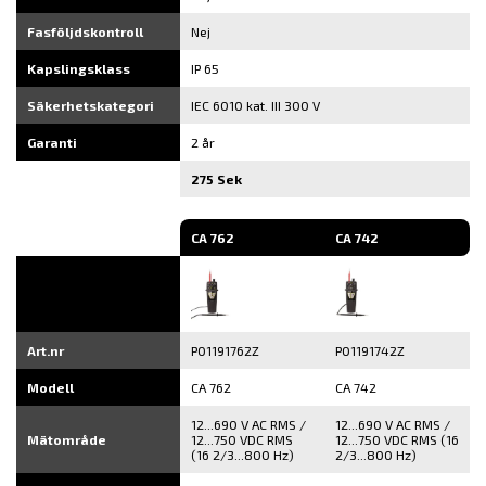
Fasföljdskontroll
Nej
Kapslingsklass
IP 65
Säkerhetskategori
IEC 6010 kat. III 300 V
Garanti
2 år
275 Sek
CA 762
CA 742
Art.nr
P01191762Z
P01191742Z
Modell
CA 762
CA 742
12...690 V AC RMS /
12...690 V AC RMS /
Mätområde
12...750 VDC RMS
12...750 VDC RMS (16
(16 2/3...800 Hz)
2/3...800 Hz)