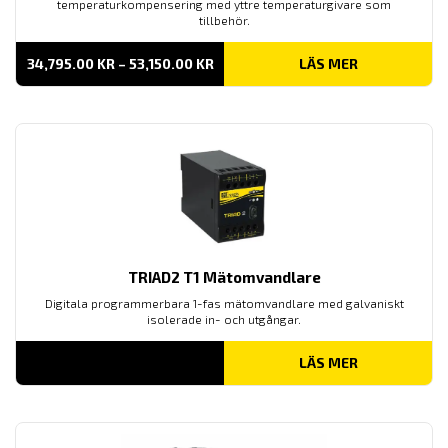
temperaturkompensering med yttre temperaturgivare som
tillbehör.
PRISINTERVALL:
34,795.00
KR
–
53,150.00
KR
LÄS MER
34,795.00 KR
TILL
53,150.00 KR
TRIAD2 T1 Mätomvandlare
Digitala programmerbara 1-fas mätomvandlare med galvaniskt
isolerade in- och utgångar.
LÄS MER