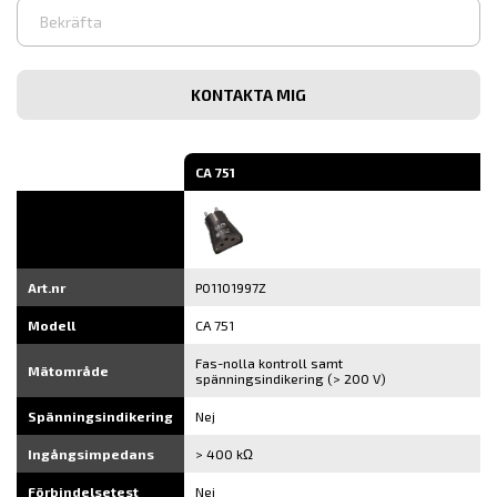
Ange
e-
post
Bekräfta
e-
post
CA 751
Art.nr
P01101997Z
Modell
CA 751
Fas-nolla kontroll samt
Mätområde
spänningsindikering (> 200 V)
Spänningsindikering
Nej
Ingångsimpedans
> 400 kΩ
Förbindelsetest
Nej