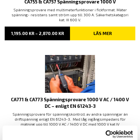
CA755 & CA757 Spänningsprovare 1000 V
Spänningsprovare med multimeterfunktioner i fickformat. Mäter
spänning- resistans samt ström upp till 300 A. Säkerhetskategori
kat. III 600 V.
PRISINTERVALL:
1,195.00
KR
–
2,870.00
KR
LÄS MER
1,195.00 KR
TILL
2,870.00 KR
CA771 & CA773 Spänningsprovare 1000 V AC / 1400 V
DC – enligt EN 61243-3
Spänningsprovare för spänningskontroll av andra spänningar än
driftspänning enligt EN 61243-3. Med låg ingångsimpedans för
mätning upp till 1000 V AC / 1400 V DC med 1000 V kat IV
spänningskategori.