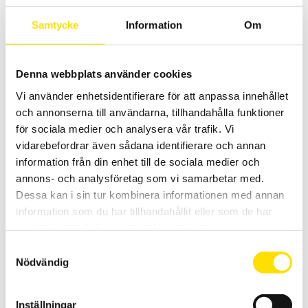
PRISINTERVALL:
2,080.00
KR
–
2,585.00
KR
LÄS MER
2,080.00 KR
TILL
Samtycke
Information
Om
2,585.00 KR
Relaterade produkter
Denna webbplats använder cookies
Vi använder enhetsidentifierare för att anpassa innehållet
och annonserna till användarna, tillhandahålla funktioner
för sociala medier och analysera vår trafik. Vi
vidarebefordrar även sådana identifierare och annan
information från din enhet till de sociala medier och
annons- och analysföretag som vi samarbetar med.
Dessa kan i sin tur kombinera informationen med annan
CA6116N & CA6117 Installationstestare
information som du har tillhandahållit eller som de har
Installationstestare med svenska menyer och svensk mjukvara för
enkel rapportgenerering även till excel. Med färgskärm som har
samlat in när du har använt deras tjänster.
grafisk inkopplingsanvisning. Med spänningsfallsmätning och
inbyggd säkringstabell samt mätning på elbilsladdstationer med
Samtyckesval
adapter CA6652. Dokumentation enligt SS 436 40 00 utgåva 3.
Nödvändig
21,595.00
KR
–
LÄS MER
PRISINTERVALL:
29,900.00
KR
Inställningar
21,595.00 KR