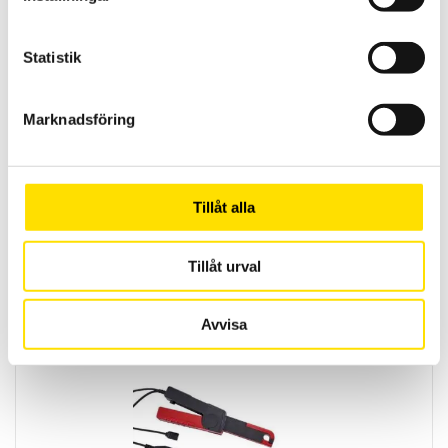
TILL
29,900.00 KR
Statistik
Marknadsföring
Reläer från AMRA och AMRA-MTI
Tillåt alla
AMRA är en av de ledande tillverkarna av elektromekaniska reläer
till fast- och rullande järnvägsmaterial samt för
transformatorstationer.
Tillåt urval
LÄS MER
Avvisa