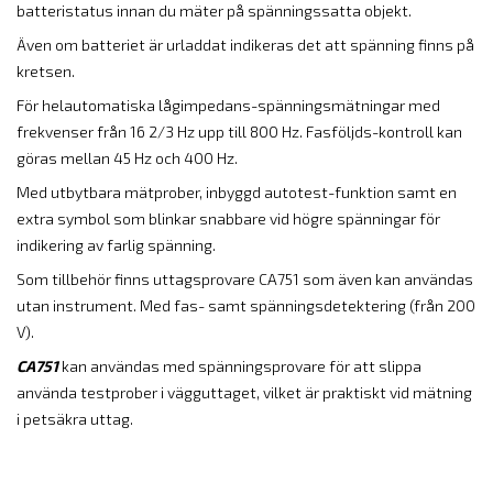
batteristatus innan du mäter på spänningssatta objekt.
Även om batteriet är urladdat indikeras det att spänning finns på
kretsen.
För helautomatiska lågimpedans-spänningsmätningar med
frekvenser från 16 2/3 Hz upp till 800 Hz. Fasföljds-kontroll kan
göras mellan 45 Hz och 400 Hz.
Med utbytbara mätprober, inbyggd autotest-funktion samt en
extra symbol som blinkar snabbare vid högre spänningar för
indikering av farlig spänning.
Som tillbehör finns uttagsprovare
CA751 som även kan användas
utan instrument. Med fas- samt spänningsdetektering (från 200
V).
CA751
kan användas med spänningsprovare för att slippa
använda testprober i vägguttaget, vilket är praktiskt vid mätning
i petsäkra uttag.