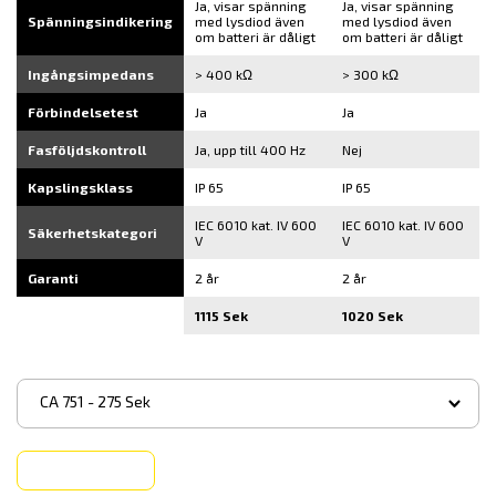
Ja, visar spänning
Ja, visar spänning
Spänningsindikering
med lysdiod även
med lysdiod även
om batteri är dåligt
om batteri är dåligt
Ingångsimpedans
> 400 kΩ
> 300 kΩ
Förbindelsetest
Ja
Ja
Fasföljdskontroll
Ja, upp till 400 Hz
Nej
Kapslingsklass
IP 65
IP 65
IEC 6010 kat. IV 600
IEC 6010 kat. IV 600
Säkerhetskategori
V
V
Garanti
2 år
2 år
1115 Sek
1020 Sek
▾
CA 751 - 275 Sek
Köp