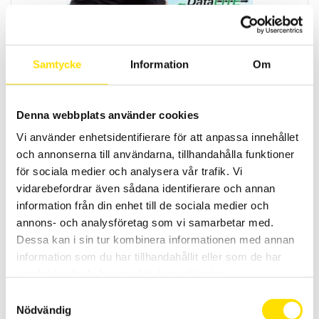
Samtycke
Information
Om
DataLITE trådlöst system
Denna webbplats använder cookies
LÄS MER
Vi använder enhetsidentifierare för att anpassa innehållet
och annonserna till användarna, tillhandahålla funktioner
för sociala medier och analysera vår trafik. Vi
vidarebefordrar även sådana identifierare och annan
information från din enhet till de sociala medier och
annons- och analysföretag som vi samarbetar med.
Dessa kan i sin tur kombinera informationen med annan
information som du har tillhandahållit eller som de har
Biometrics EMG / Myo-X
samlat in när du har använt deras tjänster.
När en muskel kontraheras genereras elektrisk aktivitet inuti
Samtyckesval
muskeln. Aktiviteten kan mätas genom att elektroder placeras på
Nödvändig
huden över den aktuella muskelgruppen.