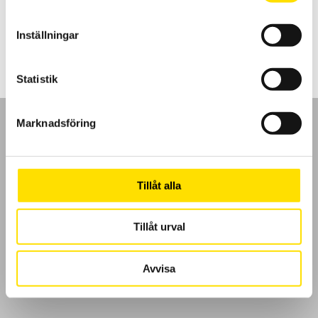
LÄS MER
Inställningar
Statistik
Marknadsföring
GDPR
Tillåt alla
Köpvillkor
Tillåt urval
Cookies
Avvisa
Klagomål