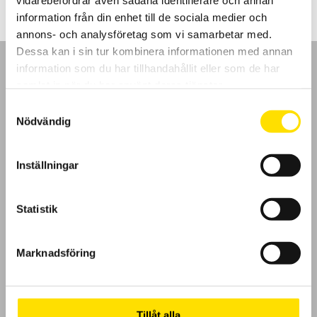
vidarebefordrar även sådana identifierare och annan
information från din enhet till de sociala medier och
annons- och analysföretag som vi samarbetar med.
Dessa kan i sin tur kombinera informationen med annan
information som du har tillhandahållit eller som de har
samlat in när du har använt deras tjänster.
Samtyckesval
Nödvändig
GDPR
Köpvillkor
Inställningar
Cookies
Statistik
Klagomål
Marknadsföring
Kundundersökning
Om Oss
Tillåt alla