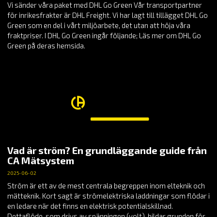
Vi sänder våra paket med DHL Go Green Vår transportpartner
för inrikesfrakter är DHL Freight. Vi har lagt till tillägget DHL Go
Green som en del i vårt miljöarbete, det utan att höja våra
fraktpriser. I DHL Go Green ingår följande; Läs mer om DHL Go
Green på deras hemsida.
Vad är ström? En grundläggande guide från
CA Mätsystem
2025-06-02
Ström är ett av de mest centrala begreppen inom elteknik och
mätteknik. Kort sagt är strömelektriska laddningar som flödar i
en ledare när det finns en elektrisk potentialskillnad.
Dettaflöde, som drivs av spänningen (volt), bildar grunden för