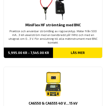
MiniFlex HF strömtång med BNC
Praktisk och använbar strömtång av rogowskityp. Mäter från 500
mA...3 kA växelström med en bandbredd på 1 MHz och med en
utsignal om 0...3 V. För anslutning till alla mätinstrument med BNC
kontakt.
PRISINTERVALL:
5,995.00
KR
–
7,545.00
KR
LÄS MER
5,995.00 KR
TILL
7,545.00 KR
CA6550 & CA6555 40 V…15 kV