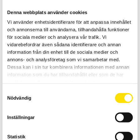
CA 6612 & CA 6611 Fasföljdsvisare samt motortest
Denna webbplats använder cookies
CA6612 för att kontrollera fasföljd samt CA6611 för kontrioll av både
fasföljd- och motorkontroll.
Vi använder enhetsidentifierare för att anpassa innehållet
och annonserna till användarna, tillhandahålla funktioner
1,990.00
KR
LÄS MER
för sociala medier och analysera vår trafik. Vi
vidarebefordrar även sådana identifierare och annan
information från din enhet till de sociala medier och
annons- och analysföretag som vi samarbetar med.
Dessa kan i sin tur kombinera informationen med annan
information som du har tillhandahållit eller som de har
samlat in när du har använt deras tjänster.
Samtyckesval
Nödvändig
GX305, GX310 & GX320 Funktionsgeneratorer
Med 5 MHz, 10 MHz samt 20 MHz bandbredd. En av GX-seriens
fördelar är DDS-tekniken (Direct Digital Synthesis), som ger en
Inställningar
mycket noggrannare och stabilare generering än en traditionell
generator.
PRISINTERVALL:
5,880.00
KR
–
8,955.00
KR
LÄS MER
Statistik