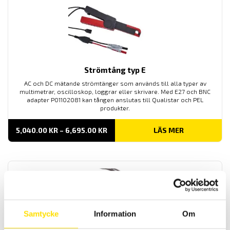
Strömtång typ E
AC och DC mätande strömtänger som används till alla typer av
multimetrar, oscilloskop, loggrar eller skrivare. Med E27 och BNC
adapter P01102081 kan tången anslutas till Qualistar och PEL
produkter.
PRISINTERVALL:
5,040.00
KR
–
6,695.00
KR
LÄS MER
5,040.00 KR
TILL
6,695.00 KR
Samtycke
Information
Om