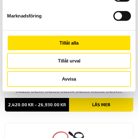
5,880.00 KR
TILL
8,955.00 KR
Marknadsföring
Tillåt alla
Tillåt urval
Tillbehör strömtänger fasta modeller till Qualistar
och PEL
Tillbehör strömtänger med anslutningskontakt avpassade för
Avvisa
dessa effekt- och energianalysatorer från Chauvin-Arnoux: PEL51,
PEL52, PEL102, PEL103, PEL104, PEL105, PEL106, PEL112, PEL113, PEL115,
CA8220, CA8331, CA8333, CA8334, CA8335, CA8336, CA83435.
PRISINTERVALL:
2,420.00
KR
–
26,930.00
KR
LÄS MER
2,420.00 KR
TILL
26,930.00 KR