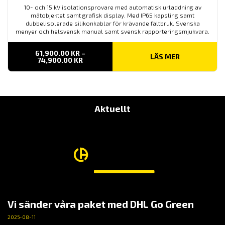
10- och 15 kV isolationsprovare med automatisk urladdning av
mätobjektet samt grafisk display. Med IP65 kapsling samt
dubbelisolerade silikonkablar för krävande fältbruk. Svenska
menyer och helsvensk manual samt svensk rapporteringsmjukvara.
61,900.00
KR
–
LÄS MER
PRISINTERVALL:
74,900.00
KR
61,900.00 KR
TILL
74,900.00 KR
Aktuellt
Vi sänder våra paket med DHL Go Green
2025-08-11