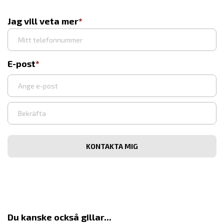
Jag vill veta mer
E-post
Ange
e-
post
Bekräfta
e-
post
Du kanske också gillar...