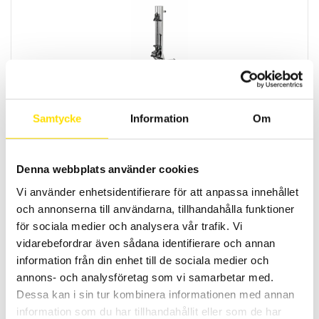
SAUTER TVQ manuellt provställ 7kN
Manuellt SAUTER provställ för mätning av kraft upp till 7kN.
Samtycke
Information
Om
28,500.00
kr
LÄS MER
Denna webbplats använder cookies
Vi använder enhetsidentifierare för att anpassa innehållet
och annonserna till användarna, tillhandahålla funktioner
för sociala medier och analysera vår trafik. Vi
vidarebefordrar även sådana identifierare och annan
information från din enhet till de sociala medier och
annons- och analysföretag som vi samarbetar med.
Dessa kan i sin tur kombinera informationen med annan
SAUTER TI manuellt provställ
information som du har tillhandahållit eller som de har
Manuellt hårdhetsprovställ Sauter är en robust och mycket prisvärt