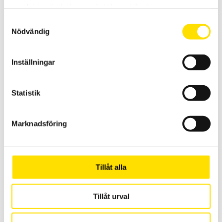
samlat in när du har använt deras tjänster.
manuellt provställ för Kern hårdhetsmätare.
Samtyckesval
Prisintervall:
3,300.00
kr
–
4,300.00
kr
LÄS MER
Nödvändig
3,300.00 kr
till
4,300.00 kr
Inställningar
Statistik
Marknadsföring
ValuTest-D manuellt provställ
Manuellt provställ från Mecmesin för användning med AFG, BFG
eller CFG
Tillåt alla
LÄS MER
Tillåt urval