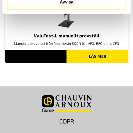
Avvisa
ValuTest-L manuellt provställ
Manuellt provställ från Mecmesin 500N för AFG, BFG samt CFG
LÄS MER
GDPR