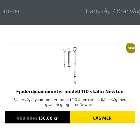
ometer
Hängvåg / Kranvåg
Rea!
Fjäderdynamometer modell 110 skala i Newton
Fjädervåg/dynamometer modell 110 är en robust fjädervåg med
gradering i kg eller Newton.
Det
Det
490.00
kr
150.00
kr
LÄS MER
ursprungliga
nuvarande
priset
priset
var:
är:
490.00 kr.
150.00 kr.