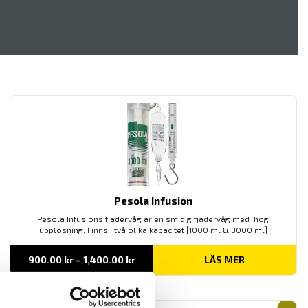
Pesola Infusion
Pesola Infusions fjädervåg är en smidig fjädervåg med hög
upplösning. Finns i två olika kapacitet [1000 ml & 3000 ml]
Prisintervall:
900.00
kr
–
1,400.00
kr
LÄS MER
900.00 kr
till
1,400.00 kr