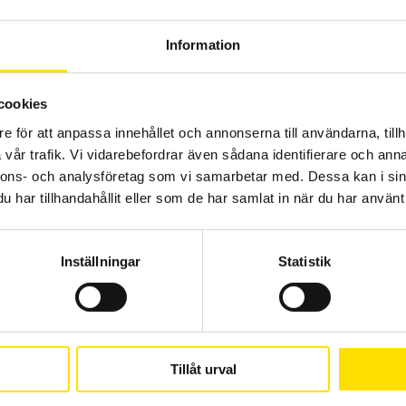
Information
cookies
Pesola Light Line
e för att anpassa innehållet och annonserna till användarna, tillh
vår trafik. Vi vidarebefordrar även sådana identifierare och anna
Pesola Light-Line fjädervåg är en smidig och lätt fjädervåg i
transparent plast med hög upplösning. Finns i flertal olika
nnons- och analysföretag som vi samarbetar med. Dessa kan i sin
kapaciteter mellan [10g ... 1000g och 1N ... 10N]
har tillhandahållit eller som de har samlat in när du har använt 
Prisintervall:
550.00
kr
–
650.00
kr
LÄS MER
550.00 kr
till
650.00 kr
Inställningar
Statistik
Tillåt urval