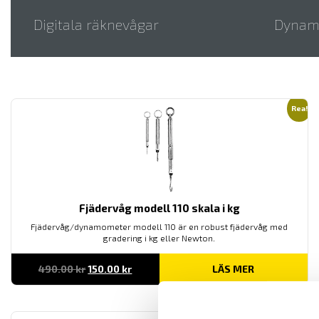
Digitala räknevågar
Dynam
Rea!
Fjädervåg modell 110 skala i kg
Fjädervåg/dynamometer modell 110 är en robust fjädervåg med
gradering i kg eller Newton.
Det
Det
490.00
kr
150.00
kr
LÄS MER
ursprungliga
nuvarande
priset
priset
var:
är:
490.00 kr.
150.00 kr.