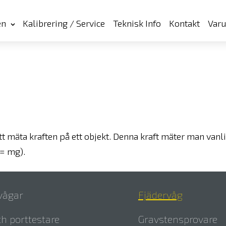
en
Kalibrering / Service
Teknisk Info
Kontakt
Var
tt mäta kraften på ett objekt. Denna kraft mäter man vanlig
 = mg).
lvågar
Fjädervåg
h porttestare
Gravstensprovare