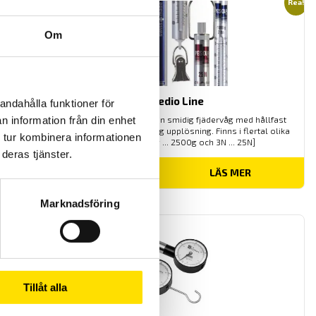
Rea!
Om
Pesola Medio Line
andahålla funktioner för
n information från din enhet
Pesola Medio-Line fjädervåg är en smidig fjädervåg med hållfast
anodiserad aluminiumtub med hög upplösning. Finns i flertal olika
 tur kombinera informationen
kapaciteter mellan [300g ... 2500g och 3N ... 25N]
deras tjänster.
Prisintervall:
450.00
kr
–
1,100.00
kr
LÄS MER
450.00 kr
till
1,100.00 kr
Marknadsföring
Tillåt alla