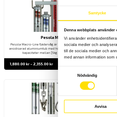
Samtycke
Denna webbplats använder 
Pesola Macro Line
Vi använder enhetsidentifierar
sociala medier och analysera 
Pesola Macro-Line fjädervåg är en smidig fjädervåg med hållfast
anodiserad aluminiumtub med hög upplösning. Finns i flertal olika
till de sociala medier och a
kapaciteter mellan [5kg ... 50kg och 50N ... 500N]
med annan information som du 
Prisintervall:
1,880.00
kr
–
2,355.00
kr
LÄS MER
1,880.00 kr
Samtyckesval
till
2,355.00 kr
Nödvändig
Rea!
Avvisa