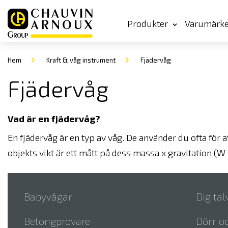
Produkter
Varumärk
Hem
Kraft & våg instrument
Fjädervåg
Fjädervåg
Vad är en fjädervåg?
En fjädervåg är en typ av våg. De använder du ofta för a
objekts vikt är ett mått på dess massa x gravitation (W
Babyvågar
Digita
Betongprovare
Dörr oc