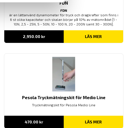
FDN
FDN
är en lättanvänd dynamometer för tryck och dragkrafter som finns i
6 st olika kapaciteter och skalan börjar på 10% av mätområdet [1 -
10N, 2,5 - 25N, 5 - 50N, 10 - 100 N, 20 - 200N samt 30 - 300N].
2,950.00
kr
LÄS MER
Pesola Tryckmätningskit för Medio Line
Tryckmätningskit för Pesola Medio Line
470.00
kr
LÄS MER