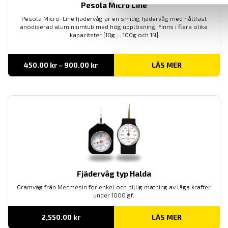
Pesola Micro Line
Pesola Micro-Line fjädervåg är en smidig fjädervåg med hållfast
anodiserad aluminiumtub med hög upplösning. Finns i flera olika
kapaciteter [10g ... 100g och 1N]
Prisintervall:
450.00
kr
–
900.00
kr
LÄS MER
450.00 kr
till
900.00 kr
Fjädervåg typ Halda
Gramvåg från Mecmesin för enkel och
billig
mätning av låga
krafter
under
1000 gf.
2,550.00
kr
LÄS MER