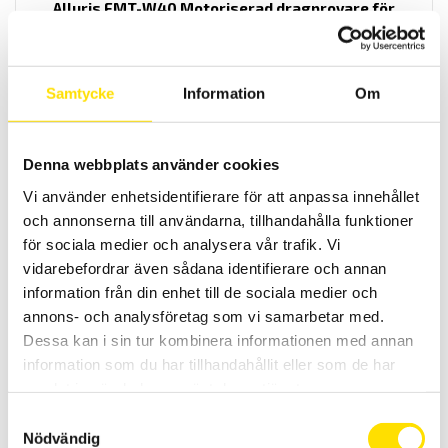
Alluris FMT-W40 Motoriserad dragprovare för
kabelskor
Alluris FMT-W40 är perfekt för standarderna (EN IEC 60532-2; SAE /
USCAR-21 eller VW-60330) för att bestämma uttagskraften på
kabelskor eller andra anslutningar där det inte krävs mätning av
Samtycke
Information
Om
förlängningen (elongation).
Prisintervall:
1.00
kr
–
38,850.00
kr
LÄS MER
1.00 kr
Denna webbplats använder cookies
till
38,850.00 kr
Vi använder enhetsidentifierare för att anpassa innehållet
och annonserna till användarna, tillhandahålla funktioner
för sociala medier och analysera vår trafik. Vi
vidarebefordrar även sådana identifierare och annan
information från din enhet till de sociala medier och
annons- och analysföretag som vi samarbetar med.
Dessa kan i sin tur kombinera informationen med annan
Alluris FMT-W30 Manuell dragprovare för kabelskor
information som du har tillhandahållit eller som de har
Alluris FMT-W30 är perfekt för standarderna (EN IEC 60532-2; SAE /
samlat in när du har använt deras tjänster.
USCAR-21 eller VW-60330) för att bestämma uttagskraften på
Samtyckesval
kabelskor eller andra anslutningar där det inte krävs mätning av
förlängningen (elongation).
Nödvändig