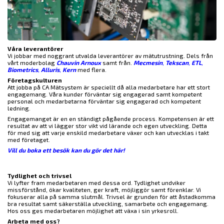
Våra leverantörer
Vi jobbar med noggrant utvalda leverantörer av mätutrustning. Dels från
vårt moderbolag
Chauvin Arnoux
samt från.
Mecmesin
,
Tekscan
,
ETL
,
Biometrics
,
Alluris
,
Kern
med flera.
Företagskulturen
Att jobba på CA Mätsystem är speciellt då alla medarbetare har ett stort
engagemang. Våra kunder förväntar sig engagerad samt kompetent
personal och medarbetarna förväntar sig engagerad och kompetent
ledning.
Engagemanget är en en ständigt pågående process. Kompetensen är ett
resultat av att vi lägger stor vikt vid lärande och egen utveckling. Detta
för med sig att varje enskild medarbetare växer och kan utvecklas i takt
med företaget.
Vill du boka ett besök kan du gör det här!
Tydlighet och trivsel
Vi lyfter fram medarbetaren med dessa ord. Tydlighet undviker
missförstånd, ökar kvaliteten, ger kraft, möjliggör samt förenklar. Vi
fokuserar alla på samma slutmål. Trivsel är grunden för att åstadkomma
bra resultat samt säkerställa utveckling, samarbete och engagemang.
Hos oss ges medarbetaren möjlighet att växa i sin yrkesroll.
Arbeta med oss?