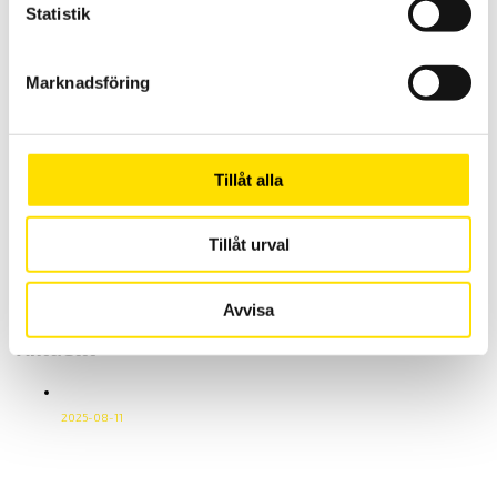
Statistik
Leveransbestämmelser SEAL 2012
Vi sänder våra paket med DHL Go Green
Vår transportpartner för inrikesfrakter är DHL Freight. Vi har lagt till
Marknadsföring
tillägget DHL Go Green som en del i vårt miljöarbete, det utan att höja
våra fraktpriser.
I DHL Go Green ingår följande;
Koldioxidkompensation: DHL investerar i klimatprojekt, som
skogsplantering och förnybar energi, för att kompensera
Tillåt alla
utsläppen från transporterna.
Effektivare logistik: Optimering av rutter och användning av
bränslesnåla fordon för att minska utsläppen.
Tillåt urval
Elektriska och alternativa fordon: DHL implementerar eldrivna och
alternativa fordon, som cykelkurirer och biobränsledrivna bilar.
Läs mer om
DHL Go Green
på deras hemsida.
Avvisa
Aktuellt
Vi sänder våra paket med DHL Go Green
2025-08-11
Vi sänder våra paket med DHL Go Green Vår
transportpartner för inrikesfrakter är DHL Freight. Vi har
lagt till tillägget DHL Go Green som en del i vårt