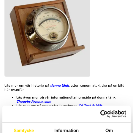
Läs mer om vår historia på
denna länk
,
eller genom att klicka på en bild
här ovanför.
Läs även mer på vår internationella hemsida på denna länk:
Chauvin-Arnoux.com
Läs mer om på engelska i brochyren
CA Test & Mät
Vi har även en
finsk hemsida
Uppförandekod
CA Mätsystems uppförandekod finns i detta PDF dokument (engelsk text)
Code of Business Conduct
Samtycke
Information
Om