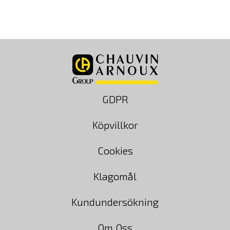
till
9,980.00 kr
GDPR
Köpvillkor
Cookies
Klagomål
Kundundersökning
Om Oss