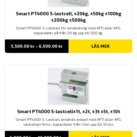
Smart PT4000 S-lastcell, ±20kg, ±50kg ±100kg
±200kg ±500kg
Smart PT4000 S-Lastcell för användning med AFTI eller AFG,
kapaciteter på från 20 kg upp till 500 kg.
Prisintervall:
5,500.00
kr
–
6,500.00
kr
LÄS MER
5,500.00 kr
till
6,500.00 kr
Smart PT4000 S-lastcell±1t, ±2t, ±3t ±5t, ±10t
Smart PT4000 S-Lastcell används enbart med AFTI eller AFG,
lastcellen finns i kapaciteter från 1 ton upp till 10 ton