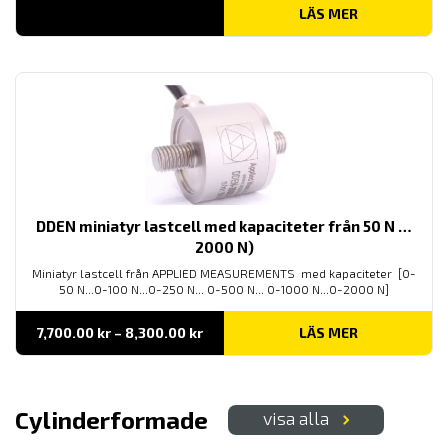
LÄS MER
DDEN miniatyr lastcell med kapaciteter från 50 N …
2000 N)
Miniatyr lastcell från APPLIED MEASUREMENTS med kapaciteter [0-
50 N...0-100 N...0-250 N... 0-500 N... 0-1000 N...0-2000 N]
Prisintervall:
7,700.00
kr
–
8,300.00
kr
LÄS MER
7,700.00 kr
till
8,300.00 kr
Cylinderformade
visa alla