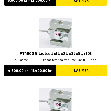
Prisintervall:
6,000.00
kr
–
12,000.00
kr
LÄS MER
6,000.00 kr
till
12,000.00 kr
PT4000 S-lastcell ±1t, ±2t, ±3t ±5t, ±10t
S-Lastcell PT4000, kapaciteter på från 1 ton upp till 10 ton
Prisintervall:
4,600.00
kr
–
11,400.00
kr
LÄS MER
4,600.00 kr
till
11,400.00 kr