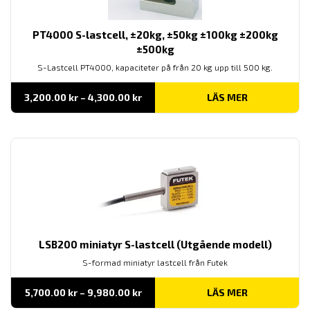
PT4000 S-lastcell, ±20kg, ±50kg ±100kg ±200kg
±500kg
S-Lastcell PT4000, kapaciteter på från 20 kg upp till 500 kg.
Prisintervall:
3,200.00
kr
–
4,300.00
kr
LÄS MER
3,200.00 kr
till
4,300.00 kr
LSB200 miniatyr S-lastcell (Utgående modell)
S-formad miniatyr lastcell från Futek
Prisintervall:
5,700.00
kr
–
9,980.00
kr
LÄS MER
5,700.00 kr