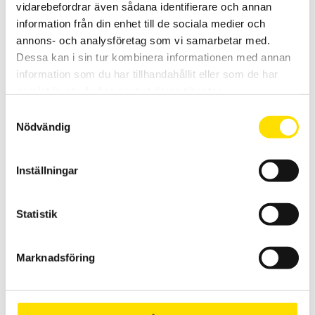
vidarebefordrar även sådana identifierare och annan
Lastcell KM26z finns i 8 maxkapaciteter, [±20N, ±50N, ±100N, ±200N,
information från din enhet till de sociala medier och
±500N, ±1kN, ±2kN, ±5k.]
annons- och analysföretag som vi samarbetar med.
Dessa kan i sin tur kombinera informationen med annan
4,300.00
kr
LÄS MER
information som du har tillhandahållit eller som de har
samlat in när du har använt deras tjänster.
Samtyckesval
Nödvändig
Inställningar
ME Lastcell KM10z
Statistik
Miniatyrlastcell KM10z från ME finns i 4 maxkapaciteter, [±25N,
±50N, ±100N, ±200N]
Marknadsföring
2,800.00
kr
LÄS MER