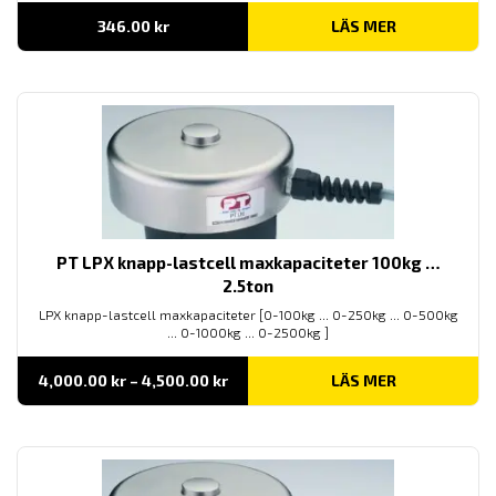
346.00
kr
LÄS MER
PT LPX knapp-lastcell maxkapaciteter 100kg …
2.5ton
LPX knapp-lastcell maxkapaciteter [0-100kg ... 0-250kg ... 0-500kg
... 0-1000kg ... 0-2500kg ]
Prisintervall:
4,000.00
kr
–
4,500.00
kr
LÄS MER
4,000.00 kr
till
4,500.00 kr