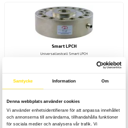
Smart LPCH
Universallastcell Smart LPCH
Prisintervall:
8,100.00
kr
–
26,100.00
kr
LÄS MER
8,100.00 kr
till
26,100.00 kr
Samtycke
Information
Om
Denna webbplats använder cookies
Vi använder enhetsidentifierare för att anpassa innehållet
och annonserna till användarna, tillhandahålla funktioner
för sociala medier och analysera vår trafik. Vi
ME Lastcell KM26z