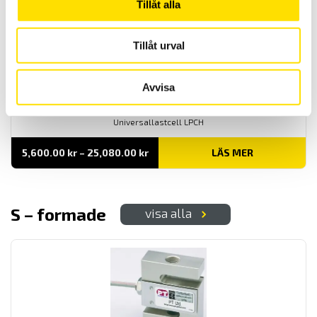
Tillåt alla
Tillåt urval
Avvisa
LPCH
Universallastcell LPCH
Prisintervall:
5,600.00
kr
–
25,080.00
kr
LÄS MER
5,600.00 kr
till
25,080.00 kr
S – formade
visa alla