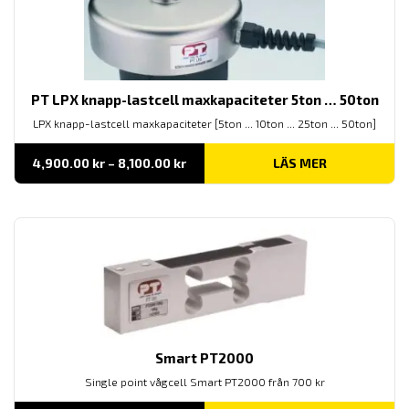
PT LPX knapp-lastcell maxkapaciteter 5ton … 50ton
LPX knapp-lastcell maxkapaciteter [5ton ... 10ton ... 25ton ... 50ton]
Prisintervall:
4,900.00
kr
–
8,100.00
kr
LÄS MER
4,900.00 kr
till
8,100.00 kr
Smart PT2000
Single point vågcell Smart PT2000 från 700 kr