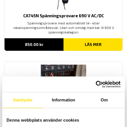
CA745N Spänningsprovare 690 V AC/DC
Spänningsprovare med automatiskt lik- eller
växelspänningsområdesval. Liten och smidig med kat. III 600 V
spänningskategori.
850.00
kr
LÄS MER
Samtycke
Information
Om
CA771 & CA773 Spänningsprovare 1000 V AC / 1400 V
DC – enligt EN 61243-3
Spänningsprovare för spänningskontroll av andra spänningar än
Denna webbplats använder cookies
driftspänning enligt EN 61243-3. Med låg ingångsimpedans för