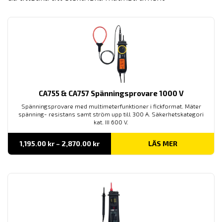
CA755 & CA757 Spänningsprovare 1000 V
Spänningsprovare med multimeterfunktioner i fickformat. Mäter
spänning- resistans samt ström upp till 300 A. Säkerhetskategori
kat. III 600 V.
Prisintervall:
1,195.00
kr
–
2,870.00
kr
LÄS MER
1,195.00 kr
till
2,870.00 kr