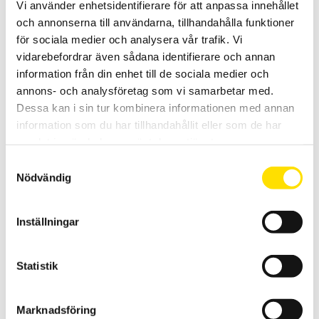
mätning upp till 1000 V AC / 1400 V DC med 1000 V kat IV
Vi använder enhetsidentifierare för att anpassa innehållet
spänningskategori.
och annonserna till användarna, tillhandahålla funktioner
för sociala medier och analysera vår trafik. Vi
Prisintervall:
2,080.00
kr
–
2,585.00
kr
LÄS MER
2,080.00 kr
vidarebefordrar även sådana identifierare och annan
till
2,585.00 kr
information från din enhet till de sociala medier och
annons- och analysföretag som vi samarbetar med.
Dessa kan i sin tur kombinera informationen med annan
information som du har tillhandahållit eller som de har
samlat in när du har använt deras tjänster.
Samtyckesval
Nödvändig
CA742 & CA762 Spänningsprovare 690 V AC – enligt
EN 61243-3
Inställningar
Spänningsprovare för spänningskontroll av andra spänningar än
driftspänning enligt EN 61243-3. Med låg ingångsimpedans för
mätning upp till 690 V AC / 750 DC med 600 V kat IV
spänningskategori.
Statistik
Prisintervall:
275.00
kr
–
1,115.00
kr
LÄS MER
275.00 kr
Marknadsföring
till