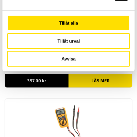
1,115.00 kr
Tillåt alla
Tillåt urval
CA732 Spänningsprovare 1-polig 230 V AC
Avvisa
Lättanvänd och säker beröringsfri spänningsindikator med
säkerhetskategori III 1000 V.
397.00
kr
LÄS MER