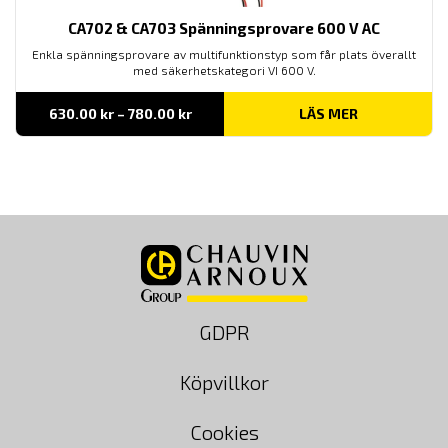
CA702 & CA703 Spänningsprovare 600 V AC
Enkla spänningsprovare av multifunktionstyp som får plats överallt
med säkerhetskategori VI 600 V.
Prisintervall:
630.00
kr
–
780.00
kr
LÄS MER
630.00 kr
till
780.00 kr
GDPR
Köpvillkor
Cookies