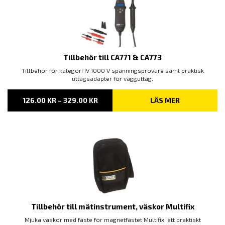
Tillbehör till CA771 & CA773
Tillbehör för kategori IV 1000 V spänningsprovare samt praktisk
uttagsadapter för vägguttag.
PRISINTERVALL:
126.00
KR
–
329.00
KR
LÄS MER
126.00 KR
TILL
329.00 KR
Tillbehör till mätinstrument, väskor Multifix
Mjuka väskor med fäste för magnetfästet Multifix, ett praktiskt