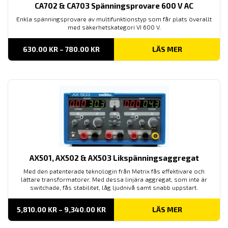
CA702 & CA703 Spänningsprovare 600 V AC
Enkla spänningsprovare av multifunktionstyp som får plats överallt
med säkerhetskategori VI 600 V.
PRISINTERVALL:
630.00
KR
–
780.00
KR
LÄS MER
630.00 KR
TILL
780.00 KR
AX501, AX502 & AX503 Likspänningsaggregat
Med den patenterade teknologin från Metrix fås effektivare och
lättare transformatorer. Med dessa linjära aggregat, som inte är
switchade, fås stabilitet, låg ljudnivå samt snabb uppstart.
PRISINTERVALL:
5,810.00
KR
–
9,340.00
KR
LÄS MER
5,810.00 KR
TILL