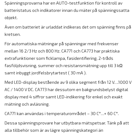
Spänningsprovarna har en AUTO-testfunktion för kontroll av
batteristatus och indikatorer innan du mäter på spänningssatta
objekt.
Även om batteriet är urladdat indikeras det om spänning finns på
kretsen.
För automatiska mätningar på spänningar med frekvenser
mellan 16 2/3 Hz och 800 Hz. CA771 och CA773 har praktiska
extrafunktioner som ficklampa, fasidentifiering, 2-tråds
fasföljdsvisning, summer och resistansmätning upp till 3 kΩ
samt inbyggt jordfelsbrytartest ( 30 mA ).
Med LED-display bestående av 9 olika segment från 12 V….1000 V
AC / 1400 V DC. CA773 har dessutom en bakgrundsbelyst digital
display med 4 siffror samt LED-indikering för enkel och exakt
mätning och avläsning.
CA771 kan användas i temperaturområdet – 30 C°…+ 60 C°.
Dessa spänningsprovare har utbytbara mätspetsar. Tänk på att
alla tillbehör som är av lägre spänningskategori än