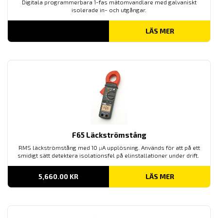
Digitala programmerbara 1-fas mätomvandlare med galvaniskt
isolerade in- och utgångar.
LÄS MER
F65 Läckströmstång
RMS läckströmstång med 10
µ
A upplösning. Används för att på ett
smidigt sätt detektera isolationsfel på elinstallationer under drift.
5,660.00
KR
LÄS MER