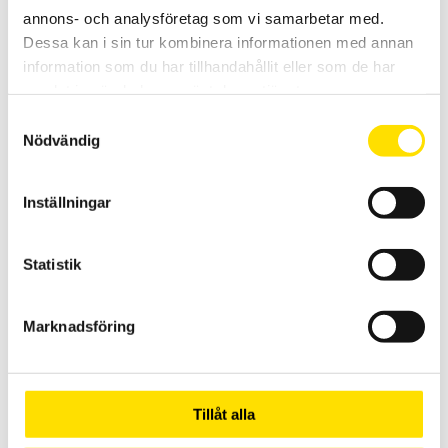
annons- och analysföretag som vi samarbetar med.
Dessa kan i sin tur kombinera informationen med annan
information som du har tillhandahållit eller som de har
samlat in när du har använt deras tjänster.
CA742 & CA762 Spänningsprovare 690 V AC – enligt
Samtyckesval
EN 61243-3
Nödvändig
Spänningsprovare för spänningskontroll av andra spänningar än
driftspänning enligt EN 61243-3. Med låg ingångsimpedans för
mätning upp till 690 V AC / 750 DC med 600 V kat IV
Inställningar
spänningskategori.
PRISINTERVALL:
275.00
KR
–
1,115.00
KR
LÄS MER
275.00 KR
Statistik
TILL
1,115.00 KR
Marknadsföring
Relaterade produkter
Tillåt alla