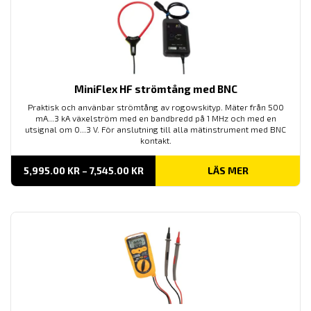
MiniFlex HF strömtång med BNC
Praktisk och använbar strömtång av rogowskityp. Mäter från 500
mA...3 kA växelström med en bandbredd på 1 MHz och med en
utsignal om 0...3 V. För anslutning till alla mätinstrument med BNC
kontakt.
PRISINTERVALL:
5,995.00
KR
–
7,545.00
KR
LÄS MER
5,995.00 KR
TILL
7,545.00 KR