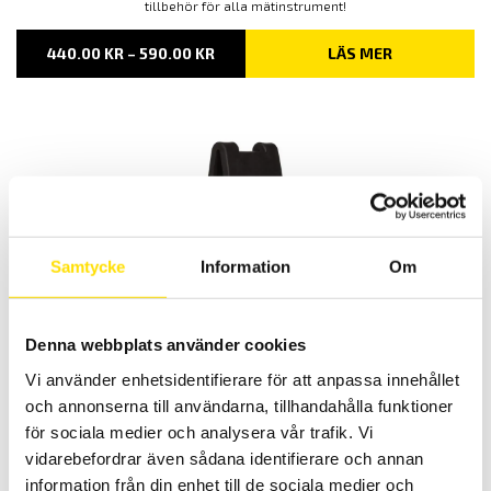
tillbehör för alla mätinstrument!
PRISINTERVALL:
440.00
KR
–
590.00
KR
LÄS MER
440.00 KR
TILL
590.00 KR
Samtycke
Information
Om
Tillbehör till mätinstrument, MultiFix & Magnetfix
Multifix och Magnetfix är magneter för enkel upphängning av
mätinstrument och väskor överallt!
Denna webbplats använder cookies
PRISINTERVALL:
260.00
KR
–
1,005.00
KR
LÄS MER
Vi använder enhetsidentifierare för att anpassa innehållet
260.00 KR
och annonserna till användarna, tillhandahålla funktioner
TILL
1,005.00 KR
för sociala medier och analysera vår trafik. Vi
vidarebefordrar även sådana identifierare och annan
information från din enhet till de sociala medier och