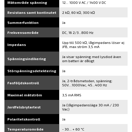
Mätområde spänning
12... 1000 V AC / 1400 V DC
Resistans samt kontinutet
2 kΩ, 60 kΩ, 300 kΩ
Summerfunktion
Ja
Frekvensområde
DC, 16 2/3...800 Hz
Upp till 500 kΩ, lågimpedans löser ej
Impedans
JFB, max ström 3,5 mA
Ja visar spänning med lysdiod även
Spänningsindikering
om batteri är dåligt
Störspänningsdetektering
Ja
Ja, 2-trådsmetoden, spänning:
Fasföljdskontroll
50V....1000Vac, 45...400 Hz
Maximal mätström
3,5 mA RMS
Ja (lågimpedansläge 30 mA / 230
Jordfelsbrytartest
Vac)
Polaritetskontroll
Ja
Temperaturområde
- 30... + 60 °C