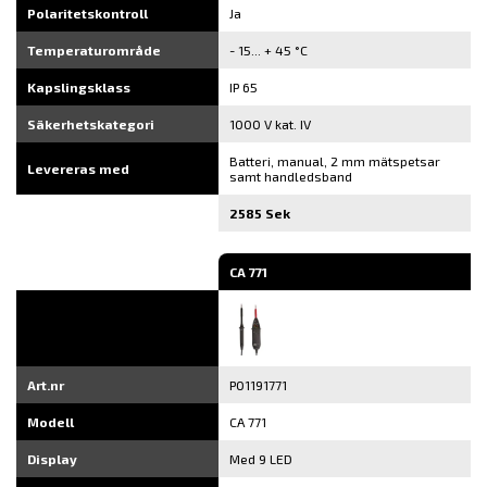
Polaritetskontroll
Ja
Temperaturområde
- 15... + 45 °C
Kapslingsklass
IP 65
Säkerhetskategori
1000 V kat. IV
Batteri, manual, 2 mm mätspetsar
Levereras med
samt handledsband
2585 Sek
CA 771
Art.nr
P01191771
Modell
CA 771
Display
Med 9 LED