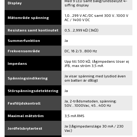
Med 9 LED samt bakgrundsbelyst 4-
Display
siffrig display
1,0...299 V AC/DC samt 300 V...1000 V
Mätområde spänning
AC / 1400 V DC
Resistans samt kontinutet
0,5...2,999 kΩ (3kΩ)
Summerfunktion
Ja
Frekvensområde
DC, 16 2/3...800 Hz
Upp till 500 kΩ, lågimpedans löser ej
Impedans
JFB, max ström 3,5 mA
Ja visar spänning med lysdiod även
Spänningsindikering
om batteri är dåligt
Störspänningsdetektering
Ja
Ja, 2-trådsmetoden, spänning:
Fasföljdskontroll
50V....1000Vac, 45...400 Hz
Maximal mätström
3,5 mA RMS
Ja (lågimpedansläge 30 mA / 230
Jordfelsbrytartest
Vac)