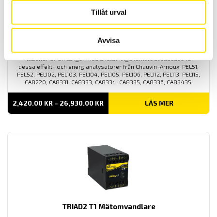
Tillåt urval
Tillbehör strömtänger fasta modeller till Qualistar
Avvisa
och PEL
Tillbehör strömtänger med anslutningskontakt avpassade för
dessa effekt- och energianalysatorer från Chauvin-Arnoux: PEL51,
PEL52, PEL102, PEL103, PEL104, PEL105, PEL106, PEL112, PEL113, PEL115,
CA8220, CA8331, CA8333, CA8334, CA8335, CA8336, CA83435.
PRISINTERVALL:
2,420.00
KR
–
26,930.00
KR
LÄS MER
2,420.00 KR
TILL
26,930.00 KR
TRIAD2 T1 Mätomvandlare