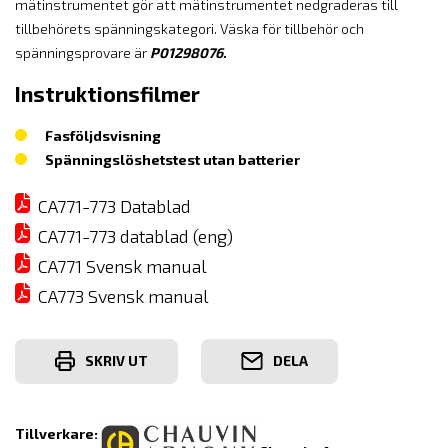
mätinstrumentet gör att mätinstrumentet nedgraderas till
tillbehörets spänningskategori. Väska för tillbehör och
spänningsprovare är
P01298076.
Instruktionsfilmer
Fasföljdsvisning
Spänningslöshetstest utan batterier
CA771-773 Datablad
CA771-773 datablad (eng)
CA771 Svensk manual
CA773 Svensk manual
SKRIV UT
DELA
Tillverkare: