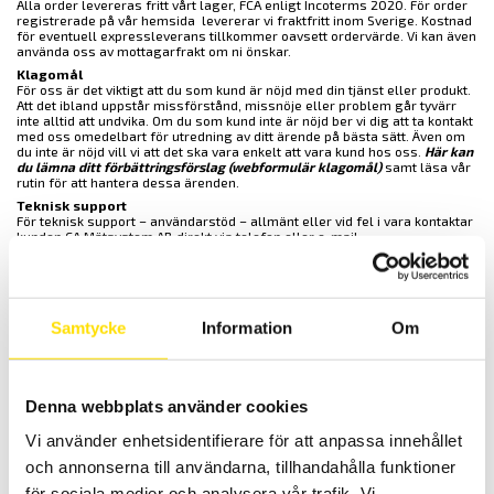
Alla order levereras fritt vårt lager, FCA enligt Incoterms 2020. För order
registrerade på vår hemsida levererar vi fraktfritt inom Sverige. Kostnad
för eventuell expressleverans tillkommer oavsett ordervärde. Vi kan även
använda oss av mottagarfrakt om ni önskar.
Klagomål
För oss är det viktigt att du som kund är nöjd med din tjänst eller produkt.
Att det ibland uppstår missförstånd, missnöje eller problem går tyvärr
inte alltid att undvika. Om du som kund inte är nöjd ber vi dig att ta kontakt
med oss omedelbart för utredning av ditt ärende på bästa sätt. Även om
du inte är nöjd vill vi att det ska vara enkelt att vara kund hos oss.
Här kan
du lämna ditt förbättringsförslag (webformulär klagomål)
samt läsa vår
rutin för att hantera dessa ärenden.
Teknisk support
För teknisk support – användarstöd – allmänt eller vid fel i vara kontaktar
kunden CA Mätsystem AB direkt via telefon eller e-mail.
Garanti
Garanti- samt garantitid framgår i manualen för respektive produkt.
Service- och reparationsärenden
Vid behov av service eller reparation av vara inköpt hos CA Mätsystem AB,
Samtycke
Information
Om
kontakta oss alltid innan retur. Vid åberopande av garanti skall alltid en
kopia på faktura bifogas varan.
Kalibrering
Vid kalibrering har vi formulär som vi vill fylls i och sänds samband med
att kalibreringen bokas. Formulär samt priser för våra olika kalibreringar
Denna webbplats använder cookies
finns på denna länk.
Ansvar för fel
Vi använder enhetsidentifierare för att anpassa innehållet
Föreligger fel som CA Mätsystem AB ansvarar för, åtar sig CA Mätsystem
och annonserna till användarna, tillhandahålla funktioner
AB att, efter eget val avhjälpa felet genom reparation, ny leverans eller
återbetalning av köpeskillingen. CA Mätsystem AB:s ansvar till följd av fel
för sociala medier och analysera vår trafik. Vi