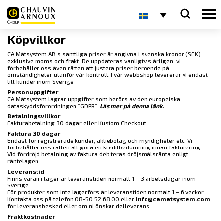
Köpvillkor
CA Mätsystem AB:s samtliga priser är angivna i svenska kronor (SEK)
exklusive moms och frakt. De uppdateras vanligtvis årligen, vi
förbehåller oss även rätten att justera priser beroende på
omständigheter utanför vår kontroll. I vår webbshop levererar vi endast
till kunder inom Sverige.
Personuppgifter
CA Mätsystem lagrar uppgifter som berörs av den europeiska
dataskyddsförordningen “GDPR”.
Läs mer på denna länk.
Betalningsvillkor
Fakturabetalning 30 dagar eller Kustom Checkout
Faktura 30 dagar
Endast för registrerade kunder, aktiebolag och myndigheter etc. Vi
förbehåller oss rätten att göra en kreditbedömning innan fakturering.
Vid fördröjd betalning av faktura debiteras dröjsmålsränta enligt
räntelagen.
Leveranstid
Finns varan i lager är leveranstiden normalt 1 – 3 arbetsdagar inom
Sverige.
För produkter som inte lagerförs är leveranstiden normalt 1 – 6 veckor
Kontakta oss på telefon 08-50 52 68 00 eller
info@camatsystem.com
för leveransbesked eller om ni önskar delleverans.
Fraktkostnader