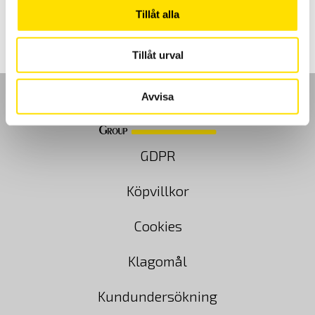
valutakursförändringar (vi baserar valutakursen i en offert på
Riksbankens genomsnittliga månadsvärde vid faktureringstillfället +2%),
Tillåt alla
prishöjningar, skrivfel samt ev. felaktiga angivna tekniska specifikationer
m.m. Eller om vi av någon anledning inte kan leverera den beställda
varan.
I övrigt gäller SEAL 2012 leveransvillkor.
Tillåt urval
Avvisa
GDPR
Köpvillkor
Cookies
Klagomål
Kundundersökning