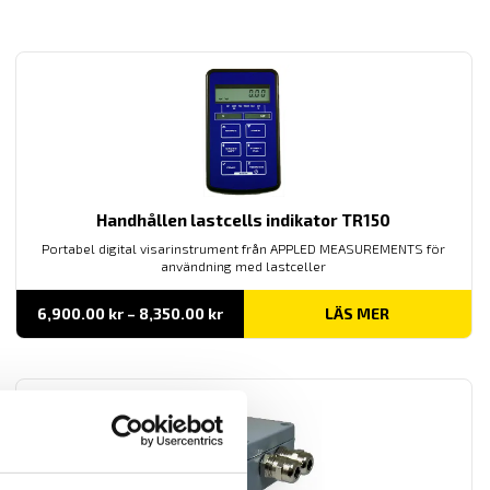
Handhållen lastcells indikator TR150
Portabel digital visarinstrument från APPLED MEASUREMENTS för
användning med lastceller
Prisintervall:
6,900.00
kr
–
8,350.00
kr
LÄS MER
6,900.00 kr
till
8,350.00 kr