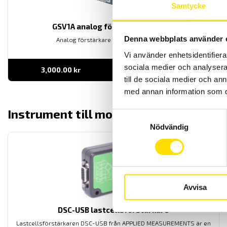
Samtycke
GSV1A analog förstärkare +/-10V
Denna webbplats använder 
Analog förstärkare med utsignal +/-10V
Vi använder enhetsidentifierar
sociala medier och analysera 
3,000.00
kr
LÄS MER
till de sociala medier och a
med annan information som du 
Instrument till momentgivare
visa
Samtyckesval
Nödvändig
Avvisa
DSC-USB lastcellsförstärkare
Lastcellsförstärkaren DSC-USB från APPLIED MEASUREMENTS är en