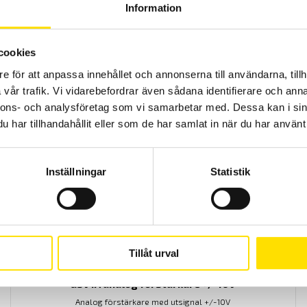
Information
GSV1A8USB – 8 kanalig lastcellsförstärkare
cookies
Lastcellsförstärkaren GSV1A8USB från ME Meßsysteme är en
användarvänlig förstärkare med hög noggrannhet.
e för att anpassa innehållet och annonserna till användarna, tillh
vår trafik. Vi vidarebefordrar även sådana identifierare och anna
36,050.00
kr
LÄS MER
nnons- och analysföretag som vi samarbetar med. Dessa kan i sin
har tillhandahållit eller som de har samlat in när du har använt 
 alla
Inställningar
Statistik
Tillåt urval
GSV1A analog förstärkare +/-10V
Analog förstärkare med utsignal +/-10V