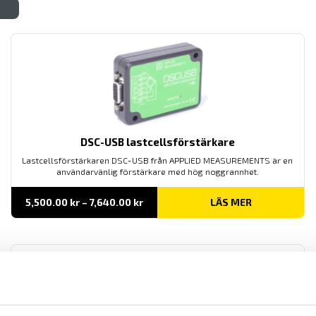
DSC-USB lastcellsförstärkare
Lastcellsförstärkaren DSC-USB från APPLIED MEASUREMENTS är en
användarvänlig förstärkare med hög noggrannhet.
Prisintervall:
5,500.00
kr
–
7,640.00
kr
LÄS MER
5,500.00 kr
till
7,640.00 kr