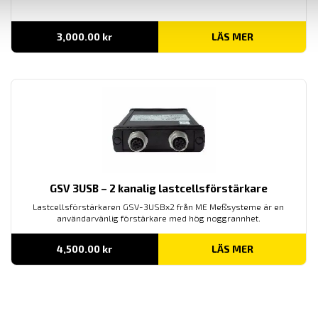
3,000.00
kr
LÄS MER
GSV 3USB – 2 kanalig lastcellsförstärkare
Lastcellsförstärkaren GSV-3USBx2 från ME Meßsysteme är en
användarvänlig förstärkare med hög noggrannhet.
4,500.00
kr
LÄS MER