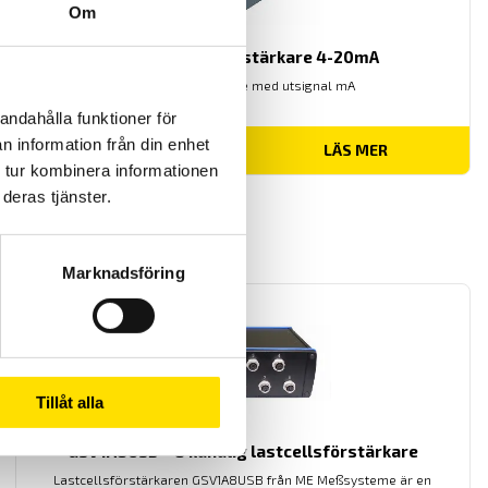
Om
GSV1A analog förstärkare 4-20mA
Analog förstärkare med utsignal mA
andahålla funktioner för
n information från din enhet
3,000.00
kr
LÄS MER
 tur kombinera informationen
deras tjänster.
Marknadsföring
Tillåt alla
GSV1A8USB – 8 kanalig lastcellsförstärkare
Lastcellsförstärkaren GSV1A8USB från ME Meßsysteme är en