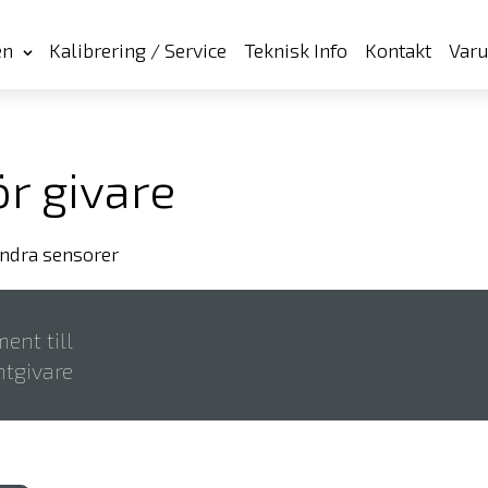
en
Kalibrering / Service
Teknisk Info
Kontakt
Var
r givare
andra sensorer
ent till
tgivare