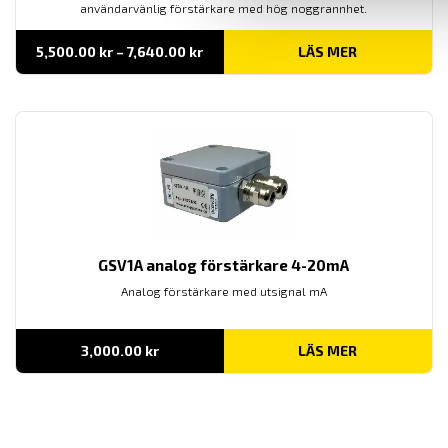
användarvänlig förstärkare med hög noggrannhet.
Prisintervall:
5,500.00
kr
–
7,640.00
kr
LÄS MER
5,500.00 kr
till
7,640.00 kr
GSV1A analog förstärkare 4-20mA
Analog förstärkare med utsignal mA
3,000.00
kr
LÄS MER