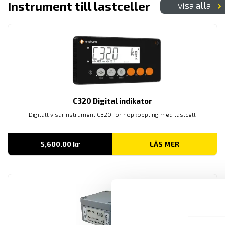
Instrument till lastceller
visa alla
C320 Digital indikator
Digitalt visarinstrument C320 för hopkoppling med lastcell
5,600.00
kr
LÄS MER