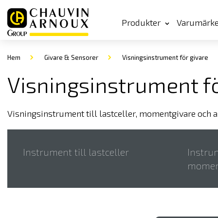
Produkter
Varumärk
Hem
Givare & Sensorer
Visningsinstrument för givare
Visningsinstrument fö
Visningsinstrument till lastceller, momentgivare och 
Instrument till lastceller
Instrum
momen