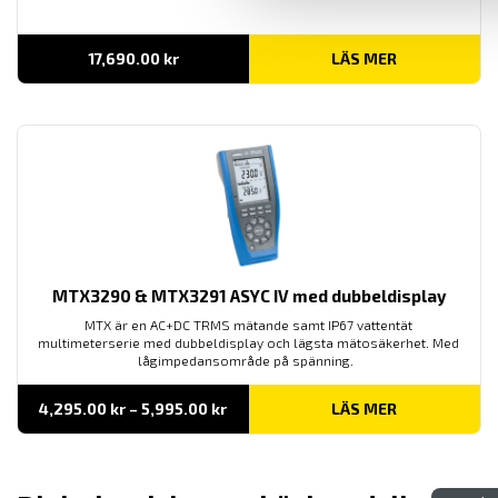
17,690.00
kr
LÄS MER
MTX3290 & MTX3291 ASYC IV med dubbeldisplay
MTX är en AC+DC TRMS mätande samt IP67 vattentät
multimeterserie med dubbeldisplay och lägsta mätosäkerhet. Med
lågimpedansområde på spänning.
Prisintervall:
4,295.00
kr
–
5,995.00
kr
LÄS MER
4,295.00 kr
till
5,995.00 kr