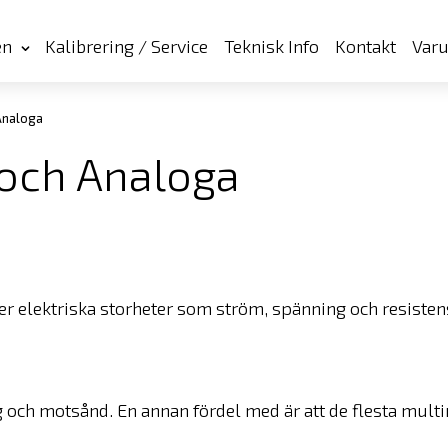
en
Kalibrering / Service
Teknisk Info
Kontakt
Var
Analoga
 och Analoga
r elektriska storheter som ström, spänning och resistens
ng och motsånd. En annan fördel med är att de flesta mult