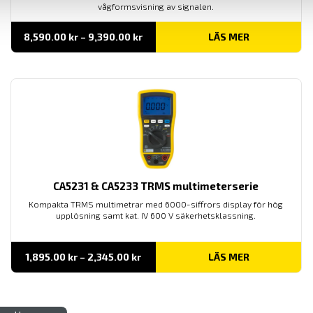
vågformsvisning av signalen.
Prisintervall:
8,590.00
kr
–
9,390.00
kr
LÄS MER
8,590.00 kr
till
9,390.00 kr
CA5231 & CA5233 TRMS multimeterserie
Kompakta TRMS multimetrar med 6000-siffrors display för hög
upplösning samt kat. IV 600 V säkerhetsklassning.
Prisintervall:
1,895.00
kr
–
2,345.00
kr
LÄS MER
1,895.00 kr
till
2,345.00 kr