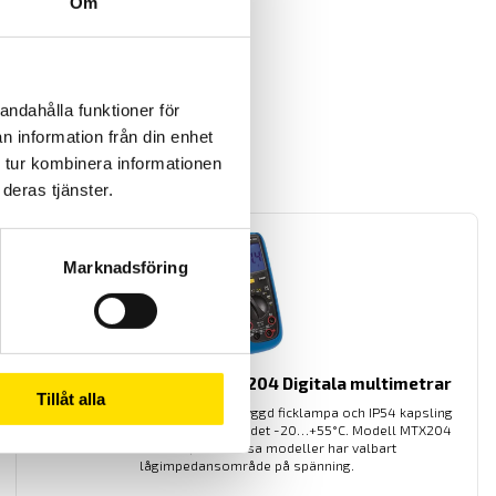
Om
andahålla funktioner för
n information från din enhet
 tur kombinera informationen
deras tjänster.
Marknadsföring
MTX202, MTX203 & MTX 204 Digitala multimetrar
Tillåt alla
Mångsidiga multimetrar med inbyggd ficklampa och IP54 kapsling
för användning i temperaturområdet -20…+55°C. Modell MTX204
är AC+DC TRMS, alla dessa modeller har valbart
lågimpedansområde på spänning.