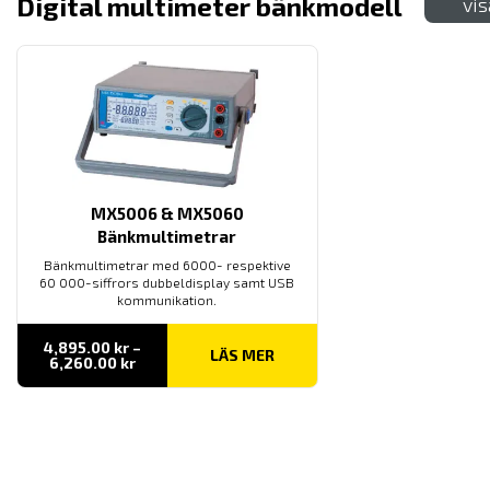
Digital multimeter bänkmodell
vis
MX5006 & MX5060
Bänkmultimetrar
Bänkmultimetrar med 6000- respektive
60 000-siffrors dubbeldisplay samt USB
kommunikation.
4,895.00
kr
–
LÄS MER
Prisintervall:
6,260.00
kr
4,895.00 kr
till
6,260.00 kr