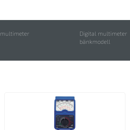
l multimeter
Digital multimeter
bänkmodell