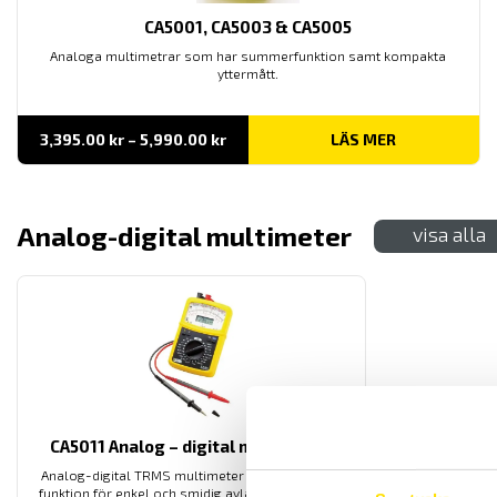
CA5001, CA5003 & CA5005
Analoga multimetrar som har summerfunktion samt kompakta
yttermått.
Prisintervall:
3,395.00
kr
–
5,990.00
kr
LÄS MER
3,395.00 kr
till
5,990.00 kr
Analog-digital multimeter
visa alla
CA5011 Analog – digital multimeter
Analog-digital TRMS multimeter med max-hold
funktion för enkel och smidig avläsning även när