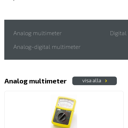
Analog multimeter
Digita
Analog-digital multimeter
Analog multimeter
visa alla