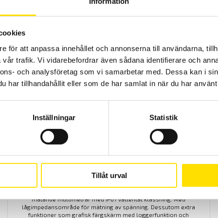
Information
cookies
e för att anpassa innehållet och annonserna till användarna, tillh
vår trafik. Vi vidarebefordrar även sådana identifierare och anna
nnons- och analysföretag som vi samarbetar med. Dessa kan i sin
har tillhandahållit eller som de har samlat in när du har använt 
Inställningar
Statistik
CA5292 & CA5293 ASYC IV med grafisk färgskärm och
Tillåt urval
loggerfunktion
100 000 siffrors med lägsta mätosäkerhet riktiga AC+DC TRMS
mätande multimetrar med IP67 vattentät klassning. Med
lågimpedansområde för mätning av spänning. Dessutom extra
funktioner som grafisk färgskärm med loggerfunktion och