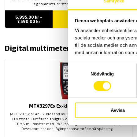
Samtycke
signalen inte är stabil.
6,995.00
kr
–
LÄS MER
Denna webbplats använder 
Prisintervall:
7,590.00
kr
6,995.00 kr
till
Vi använder enhetsidentifierar
7,590.00 kr
sociala medier och analysera 
till de sociala medier och a
Digital multimeter
visa alla
med annan information som du 
Samtyckesval
Nödvändig
MTX3297Ex Ex-klassad Multimeter
Avvisa
MTX3297Ex är en Ex-klassad multimeter för permanent användning
i Ex zoner. Certifierad enligt Ex och IECEx. MTX3297Ex är en AC+DC
TRMS multimeter med IP67 kapsling samt med dubbeldisplay.
Dessutom har den lågimpedansområde på spänning.