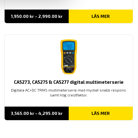
Prisintervall:
1,950.00
kr
–
2,990.00
kr
LÄS MER
1,950.00 kr
till
2,990.00 kr
CA5273, CA5275 & CA5277 digital multimeterserie
Digitala AC+DC TRMS multimeterserie med mycket snabb respons
samt hög crestfaktor.
Prisintervall:
3,565.00
kr
–
4,295.00
kr
LÄS MER
3,565.00 kr
till
4,295.00 kr