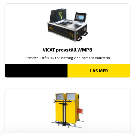
VICAT provställ WMP8
Provställ från 3R för betong och cement industrin
LÄS MER
THERMO, Värmeöverföring/Isolerings