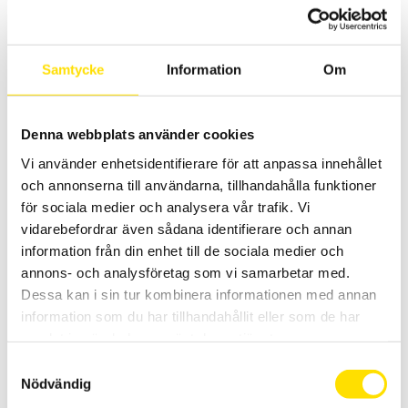
testutrustning
Provutrustning från 3R för värmeledningsförmåga
Samtycke
Information
Om
LÄS MER
Denna webbplats använder cookies
Vi använder enhetsidentifierare för att anpassa innehållet
och annonserna till användarna, tillhandahålla funktioner
för sociala medier och analysera vår trafik. Vi
vidarebefordrar även sådana identifierare och annan
information från din enhet till de sociala medier och
annons- och analysföretag som vi samarbetar med.
Syntech
Dessa kan i sin tur kombinera informationen med annan
PC styrd provställ/dragprovare för material och produktprovning
information som du har tillhandahållit eller som de har
från 3R med kapaciteter upp till 2000 kN
samlat in när du har använt deras tjänster.
LÄS MER
Samtyckesval
Nödvändig