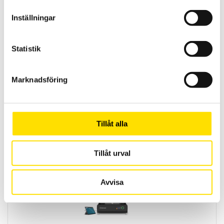
Inställningar
Statistik
Syntax
Marknadsföring
PC styrd provställ/dragprovare för material och produktprovning
från 3R med kapaciteter upp till 300 kN
LÄS MER
Tillåt alla
Tillåt urval
Avvisa