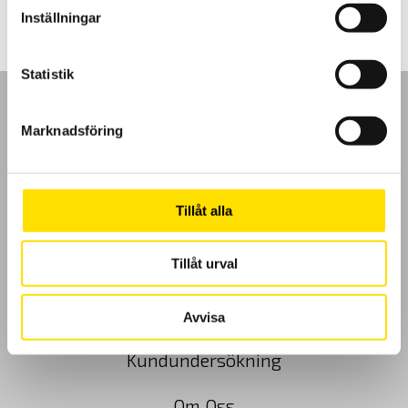
Inställningar
Statistik
Marknadsföring
GDPR
Tillåt alla
Köpvillkor
Tillåt urval
Cookies
Klagomål
Avvisa
Kundundersökning
Om Oss