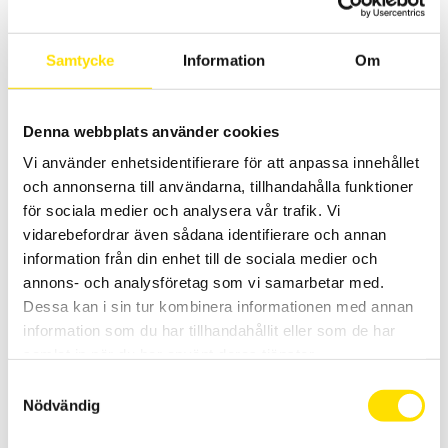
Logger L411 L412 & L461
En serie med 1- och 2-kanals ström och spänningsloggers med 8
Samtycke
Information
Om
GB minne för långa loggningar. För mätning av spänning mellan
10...1200V ac /
±
1700 V dc samt 0,5...3000 A ac. Modell L412 har
ingångar för separata strömtänger.
Denna webbplats använder cookies
Prisintervall:
5,870.00
kr
–
6,495.00
kr
LÄS MER
5,870.00 kr
Vi använder enhetsidentifierare för att anpassa innehållet
till
6,495.00 kr
och annonserna till användarna, tillhandahålla funktioner
för sociala medier och analysera vår trafik. Vi
vidarebefordrar även sådana identifierare och annan
information från din enhet till de sociala medier och
annons- och analysföretag som vi samarbetar med.
Dessa kan i sin tur kombinera informationen med annan
information som du har tillhandahållit eller som de har
samlat in när du har använt deras tjänster.
CA DL53 logger
Smidig liten USB-logger för mätning av temperatur och fukt.
Samtyckesval
Nödvändig
1,490.00
kr
LÄS MER