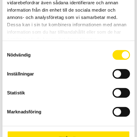
vidarebefordrar även sådana identifierare och annan
information från din enhet till de sociala medier och
annons- och analysföretag som vi samarbetar med.
Dessa kan i sin tur kombinera informationen med annan
KERN
information som du har tillhandahållit eller som de har
samlat in när du har använt deras tjänster.
Samtyckesval
Nödvändig
Inställningar
Statistik
Marknadsföring