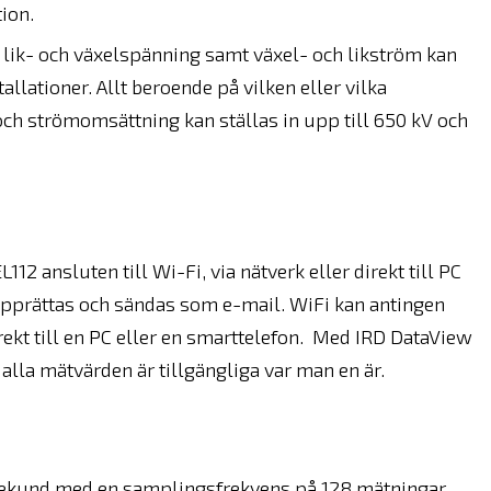
ion.
ik- och växelspänning samt växel- och likström kan
llationer. Allt beroende på vilken eller vilka
h strömomsättning kan ställas in upp till 650 kV och
2 ansluten till Wi-Fi, via nätverk eller direkt till PC
pprättas och sändas som e-mail. WiFi kan antingen
direkt till en PC eller en smarttelefon. Med IRD DataView
 alla mätvärden är tillgängliga var man en är.
 sekund med en samplingsfrekvens på 128 mätningar