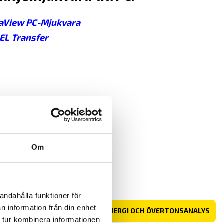
aView PC-Mjukvara
EL Transfer
Om
andahålla funktioner för
n information från din enhet
I
MER OM EFFEKT-ENERGI OCH ÖVERTONSANALYS
 tur kombinera informationen