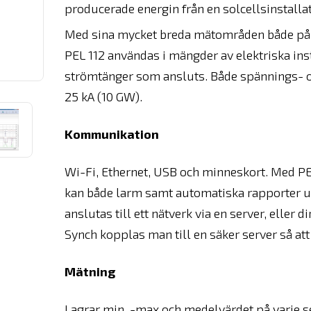
producerade energin från en solcellsinstallat
Med sina mycket breda mätområden både på l
PEL 112 användas i mängder av elektriska insta
strömtänger som ansluts. Både spännings- oc
25 kA (10 GW).
Kommunikation
Wi-Fi, Ethernet, USB och minneskort. Med PEL11
kan både larm samt automatiska rapporter u
anslutas till ett nätverk via en server, eller 
Synch kopplas man till en säker server så att
Mätning
Lagrar min, -max och medelvärdet på varje