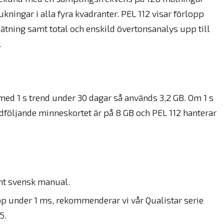
kningar i alla fyra kvadranter. PEL 112 visar förlopp
mätning samt total och enskild övertonsanalys upp till
.
d 1 s trend under 30 dagar så används 3,2 GB. Om 1 s
dföljande minneskortet är på 8 GB och PEL 112 hanterar
mt svensk manual.
pp under 1 ms, rekommenderar vi vår Qualistar serie
5.