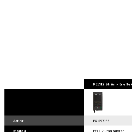
PEL112 Ström- & effe
Art.nr
P01157156
Modell
PEL112 utan tänger