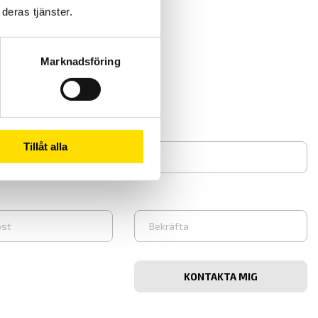
deras tjänster.
Marknadsföring
rnoux
eta mer
Tillåt alla
Bekräfta
e-
post