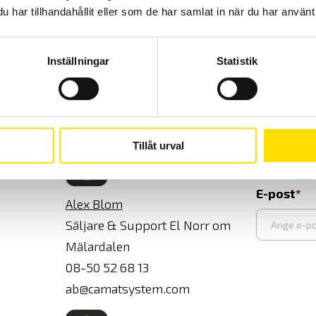
har tillhandahållit eller som de har samlat in när du har använt 
KALIBRERING / SERVICE
Tillverkare:
Inställningar
Statistik
Chauvin-A
Kontaktpersoner
Jag vill v
Tillåt urval
E-post
Alex Blom
Säljare & Support El Norr om
Mälardalen
Ange
08-50 52 68 13
e-
ab@camatsystem.com
post