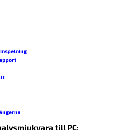
 inspelning
rapport
lt
mtängerna
alysmjukvara till PC: