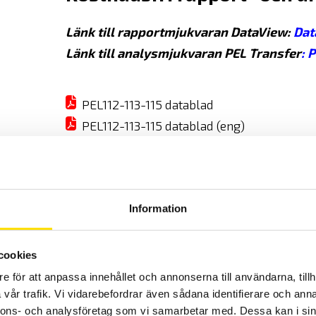
Länk till rapportmjukvaran DataView:
Dat
Länk till analysmjukvaran PEL Transfer
:
P
PEL112-113-115 datablad
PEL112-113-115 datablad (eng)
PEL112-113 manual
PEL112-113 manual (eng)
PEL50 & PEL100 IRD-server
PEL100 motor
Information
Energi- och övertonsguiden 2024
DataView - Strömmätningsmall
cookies
e för att anpassa innehållet och annonserna till användarna, tillh
vår trafik. Vi vidarebefordrar även sådana identifierare och anna
SKRIV UT
DELA
nnons- och analysföretag som vi samarbetar med. Dessa kan i sin