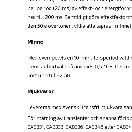
per period (20 ms) av effekt- och energiförbru
ned till 200 ms. Samtidigt görs effektfaktor
den 50:e övertonen, vilka alla lagras i minnet
Minne
Med exempelvis en 10-minutersperiod vald me
trend är bortvald så används 0,52 GB. Det me
kort upp till 32 GB.
Mjukvaror
Levereras med svensk licensfri mjukvara sa
För mätning av transienter och snabba förlo
CA8331, CA8333, CA8336, CA8346 eller CA834