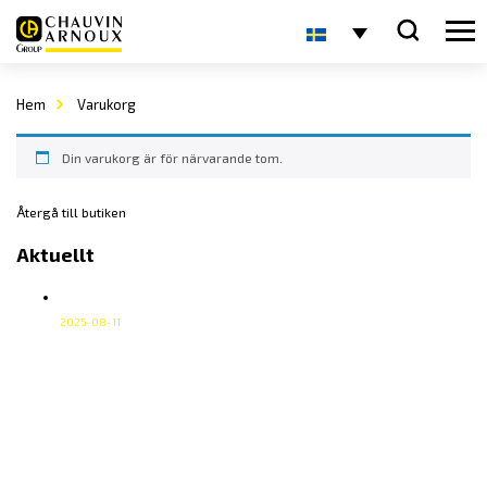
Hem
Varukorg
Din varukorg är för närvarande tom.
Återgå till butiken
Aktuellt
Vi sänder våra paket med DHL Go Green
2025-08-11
Vi sänder våra paket med DHL Go Green Vår
transportpartner för inrikesfrakter är DHL Freight. Vi har
lagt till tillägget DHL Go Green som en del i vårt
miljöarbete, det utan att höja våra fraktpriser. I DHL Go
Green ingår följande; Läs mer om DHL Go Green på deras
hemsida.