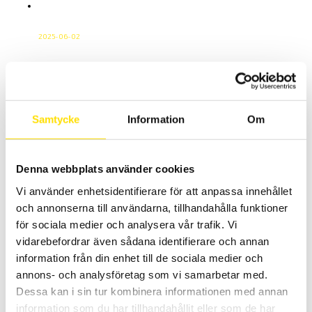
Vad är ström? En grundläggande guide
från CA Mätsystem
2025-06-02
Ström är ett av de mest centrala begreppen inom
elteknik och mätteknik. Kort sagt är strömelektriska
laddningar som flödar i en ledare när det finns en
elektrisk potentialskillnad. Dettaflöde, som drivs av
spänningen (volt), bildar grunden för alla elektriska
Samtycke
Information
Om
system ochapplikationer, från enkla kretsar till komplexa
industriprocesser. Ström i praktiken Ström mäts i
enheten ampere […]
Denna webbplats använder cookies
Materialprovning En Komplett Guide för
Industriella Behov
Vi använder enhetsidentifierare för att anpassa innehållet
och annonserna till användarna, tillhandahålla funktioner
2024-12-06
för sociala medier och analysera vår trafik. Vi
Materialprovning är en avgörande del av industrin, där
kvalitet, säkerhet och prestanda hosmaterial står i
vidarebefordrar även sådana identifierare och annan
centrum. På CA Mätsystem erbjuder vi expertlösningar
information från din enhet till de sociala medier och
för materialprovningsom säkerställer att dina produkter
annons- och analysföretag som vi samarbetar med.
uppfyller de högsta kraven. Här får du en inblick
Dessa kan i sin tur kombinera informationen med annan
imaterialprovning, dess metoder och varför du bör välja
information som du har tillhandahållit eller som de har