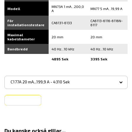
MN73A 1 mA...200,0
Modell
MN77 5 mA...19,99 A
A
För
CA6113-6116-6116N-
CA6131-6133
installationstestare
6117
Maximal
20 mm
20 mm
kabeldiameter
Bandbredd
40 Hz...10 kHz
40 Hz...10 kHz
4895 Sek
3395 Sek
▾
C177A 20 mA...199,9 A - 4310 Sek
Köp
Du kanske också gillar...