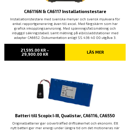
CA6116N & CA6117 Installationstestare
Installationstestare med svenska menyer och svensk mjukvara för
enkel rapportgenerering även till excel. Med färgskärm som har
grafisk inkopplingsanvisning. Med spänningsfallsmätning och
inbyggd säkringstabell samt mätning på elbilsladdstationer med
adapter CA6652. Dokumentation enligt SS 436 40 00 utgåva 3.
21,595.00
KR
–
LÄS MER
PRISINTERVALL:
29,900.00
KR
21,595.00 KR
TILL
29,900.00 KR
Batteri till Scopix I-III, Qualistar, CA6116, CA6550
Originalbatterier ger oöverträffad driftsäkerhet och ekonomi. Ett
nytt batteri ger mer energi under längre tid om det motioneras när