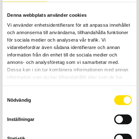
Relaterade produkter
Denna webbplats använder cookies
Vi använder enhetsidentifierare för att anpassa innehållet
och annonserna till användarna, tillhandahålla funktioner
för sociala medier och analysera vår trafik. Vi
vidarebefordrar även sådana identifierare och annan
information från din enhet till de sociala medier och
annons- och analysföretag som vi samarbetar med.
Strömtång typ E
Dessa kan i sin tur kombinera informationen med annan
AC och DC mätande strömtänger som används till alla typer av
information som du har tillhandahållit eller som de har
multimetrar, oscilloskop, loggrar eller skrivare. Med E27 och BNC
adapter P01102081 kan tången anslutas till Qualistar och PEL
samlat in när du har använt deras tjänster.
produkter.
Samtyckesval
Nödvändig
PRISINTERVALL:
5,040.00
KR
–
6,695.00
KR
LÄS MER
5,040.00 KR
TILL
6,695.00 KR
Inställningar
Statistik