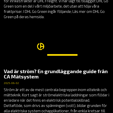
för inrikesfrakter är DHL Freight. Vi har lagt till tillägget DHL Go
Green som en del i vårt miljöarbete, det utan att höja våra
fraktpriser. I DHL Go Green ingår följande; Läs mer om DHL Go
Green på deras hemsida.
Vad är ström? En grundläggande guide från
CA Mätsystem
2025-06-02
Ström är ett av de mest centrala begreppen inom elteknik och
mätteknik. Kort sagt är strömelektriska laddningar som flödar i
en ledare när det finns en elektrisk potentialskillnad.
Dettaflöde, som drivs av spänningen (volt), bildar grunden för
alla elektriska system ochapplikationer, från enkla kretsar till