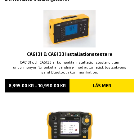
CA6131 & CA6133 Installationstestare
CA6131 och CA6133 är kompakta installationstestare utan
undermenyer för enkel användning med automatisk testsekvens
samt Bluetooth kommunikation.
PRISINTERVALL:
8,395.00
KR
–
10,990.00
KR
LÄS MER
8,395.00 KR
TILL
10,990.00 KR