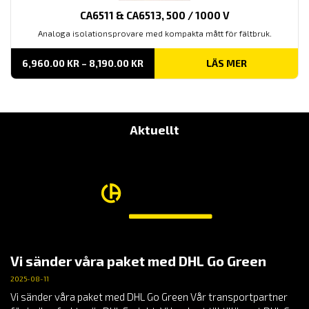
CA6511 & CA6513, 500 / 1000 V
Analoga isolationsprovare med kompakta mått för fältbruk.
PRISINTERVALL:
6,960.00
KR
–
8,190.00
KR
LÄS MER
6,960.00 KR
TILL
8,190.00 KR
Aktuellt
Vi sänder våra paket med DHL Go Green
2025-08-11
Vi sänder våra paket med DHL Go Green Vår transportpartner