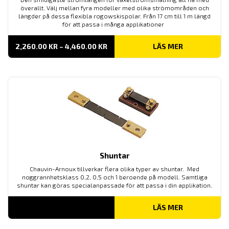
överallt. Välj mellan fyra modeller med olika strömområden och
längder på dessa flexibla rogowskispolar. Från 17 cm till 1 m längd
för att passa i många applikationer
PRISINTERVALL:
2,260.00
KR
–
4,460.00
KR
LÄS MER
2,260.00 KR
TILL
4,460.00 KR
Shuntar
Chauvin-Arnoux tillverkar flera olika typer av shuntar. Med
noggrannhetsklass 0,2, 0,5 och 1 beroende på modell. Samtliga
shuntar kan göras specialanpassade för att passa i din applikation.
LÄS MER