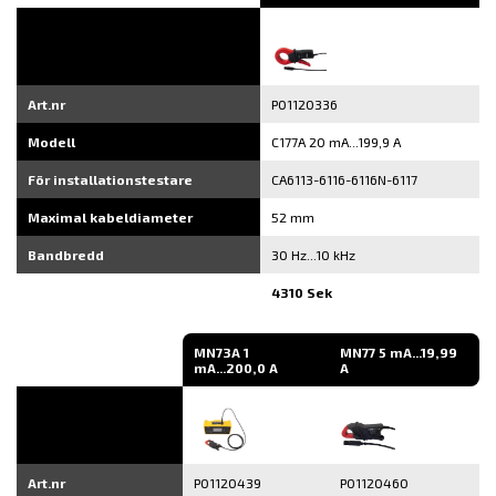
Art.nr
P01120336
Modell
C177A 20 mA...199,9 A
För installationstestare
CA6113-6116-6116N-6117
Maximal kabeldiameter
52 mm
Bandbredd
30 Hz...10 kHz
4310 Sek
MN73A 1
MN77 5 mA...19,99
mA...200,0 A
A
Art.nr
P01120439
P01120460