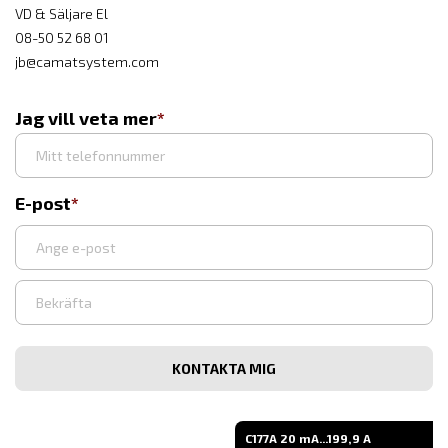
VD & Säljare El
08-50 52 68 01
jb@camatsystem.com
Jag vill veta mer
E-post
Ange
e-
post
Bekräfta
e-
post
C177A 20 mA...199,9 A