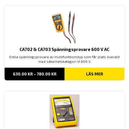
CA702 & CA703 Spänningsprovare 600 V AC
Enkla spänningsprovare av multifunktionstyp som får plats överallt
med säkerhetskategori VI 600 V.
PRISINTERVALL:
630.00
KR
–
780.00
KR
LÄS MER
630.00 KR
TILL
780.00 KR