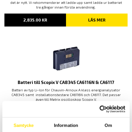
det är nytt. Vi rekommenderar att ladda upp samt ladda ur batteriet
tre gånger innan första användning.
2,835.00
KR
LÄS MER
Batteri till Scopix V CA8345 CA6116N & CA6117
Batteri av typ Li-Ion för Chauvin-Arnoux A klass energianalysator
CA8345 samt installationstestare CA6116N och CA6117. Det passar
även till Metrix oscilloskop Scopix V.
3,395.00
KR
LÄS MER
Samtycke
Information
Om