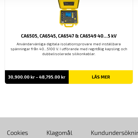
CA6505, CA6545, CA6547 & CA6549 40…5 kV
Användarvänliga digitala isolationsprovare med inställbara
spänningar från 40...5100 V. I utförande med regntålig kapsling och
dubbelisolerade silikonkablar.
Prisintervall:
30,900.00
kr
–
48,795.00
kr
LÄS MER
30,900.00 kr
till
48,795.00 kr
Cookies
Klagomål
Kundundersökni