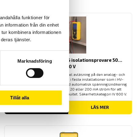
andahålla funktioner för
n information från din enhet
 tur kombinera informationen
deras tjänster.
CA6522, CA6524 & CA6526 isolationsprovare 50…
Marknadsföring
1000 V
Säkra isolationsprovare med enkel avläsning på den analog- och
digitala displayen. Används både i fasta installationer som i HV-
moduler på fordon. Dessutom med automatisk spänningsindikering
på mätkretsen. Förbindelsetest 20 eller 200 mA ström för att
kontrollera skyddsledarens kontinuitet. Säkerhetskategori IV 600 V.
Tillåt alla
Prisintervall:
6,695.00
kr
–
8,695.00
kr
LÄS MER
6,695.00 kr
till
8,695.00 kr