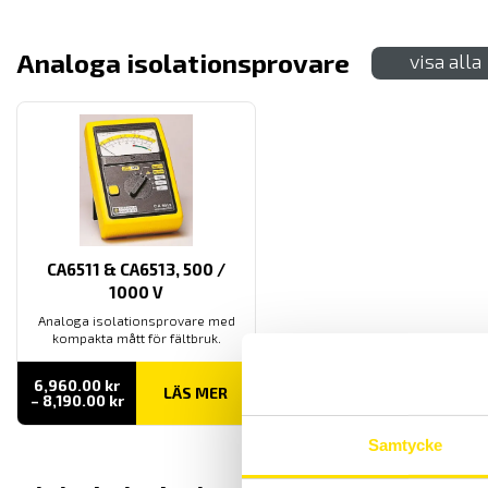
Analoga isolationsprovare
visa alla
CA6511 & CA6513, 500 /
1000 V
Analoga isolationsprovare med
kompakta mått för fältbruk.
6,960.00
kr
LÄS MER
Prisintervall:
–
8,190.00
kr
6,960.00 kr
till
Samtycke
8,190.00 kr