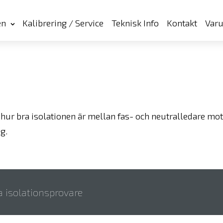
en
Kalibrering / Service
Teknisk Info
Kontakt
Var
 hur bra isolationen är mellan fas- och neutralledare mo
g.
a isolationsprovare