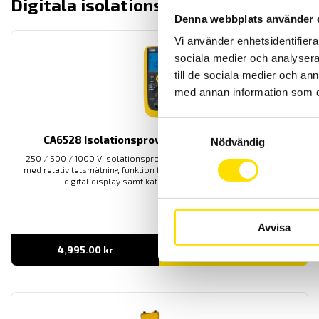
Digitala isolationsprovare
visa alla
Denna webbplats använder 
Vi använder enhetsidentifierar
sociala medier och analysera 
till de sociala medier och a
med annan information som du 
Samtyckesval
CA6528 Isolationsprovare 250 / 500 / 1000 V
Nödvändig
250 / 500 / 1000 V isolationsprovare med resistansmätning samt
med relativitetsmätning funktion för värmegolv kontroll. Med tydlig
digital display samt kategori IV säkerhetsklass.
Avvisa
4,995.00
kr
LÄS MER