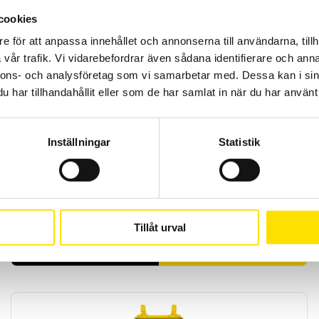
cookies
e för att anpassa innehållet och annonserna till användarna, tillh
vår trafik. Vi vidarebefordrar även sådana identifierare och anna
nnons- och analysföretag som vi samarbetar med. Dessa kan i sin
har tillhandahållit eller som de har samlat in när du har använt 
CA6532, CA6534 & CA6536, 10…500 V
Inställningar
Statistik
Isolationsprovare med analog och digital display för enkel
avläsning. Dessa modeller är för olika lågspänningsapplikationer
som känslig elektronik. Alla har säkerhetskategori enligt IV 600 V.
Förbindelsetest med 20 eller 200 mA ström för att kontrollera
skyddsledarens kontinuitet.
Tillåt urval
Prisintervall:
9,795.00
kr
–
10,495.00
kr
LÄS MER
9,795.00 kr
till
10,495.00 kr