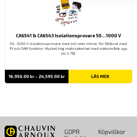
CA6541 & CA6543 Isolationsprovare 50…1000 V
50...1000 V isolationsprovare med och utan minne, för fältbruk med
PI och DAR funktion. Mycket hög mätosäkerhet med mätområde upp
till 4 TΩ.
Prisintervall:
16,950.00
kr
–
24,595.00
kr
LÄS MER
16,950.00 kr
till
24,595.00 kr
GDPR
Köpvillkor