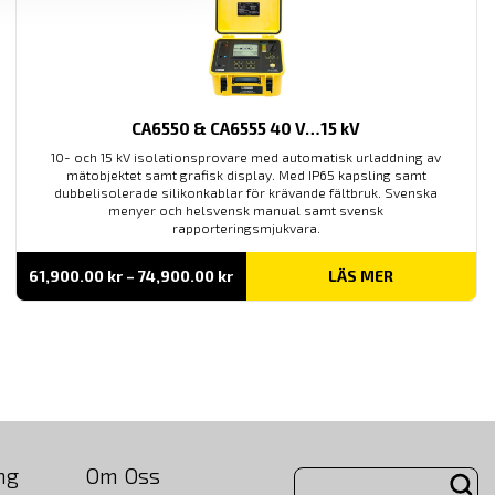
CA6550 & CA6555 40 V…15 kV
10- och 15 kV isolationsprovare med automatisk urladdning av
mätobjektet samt grafisk display. Med IP65 kapsling samt
dubbelisolerade silikonkablar för krävande fältbruk. Svenska
menyer och helsvensk manual samt svensk
rapporteringsmjukvara.
Prisintervall:
61,900.00
kr
–
74,900.00
kr
LÄS MER
61,900.00 kr
till
74,900.00 kr
ng
Om Oss