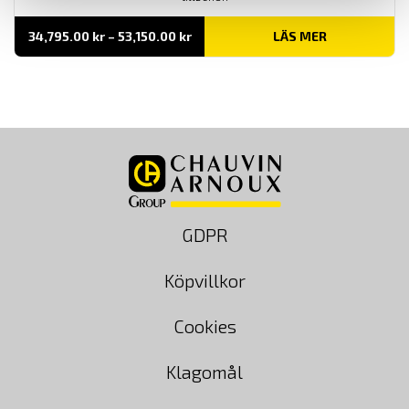
Prisintervall:
34,795.00
kr
–
53,150.00
kr
LÄS MER
34,795.00 kr
till
53,150.00 kr
GDPR
Köpvillkor
Cookies
Klagomål