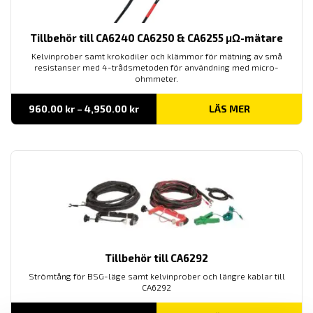
Tillbehör till CA6240 CA6250 & CA6255 μΩ-mätare
Kelvinprober samt krokodiler och klämmor för mätning av små
resistanser med 4-trådsmetoden för användning med micro-
ohmmeter.
Prisintervall:
960.00
kr
–
4,950.00
kr
LÄS MER
960.00 kr
till
4,950.00 kr
Tillbehör till CA6292
Strömtång för BSG-läge samt kelvinprober och längre kablar till
CA6292