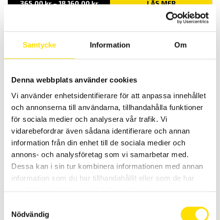
Prisintervall:
365.00
kr
–
18,160.00
kr
LÄS MER
365.00 kr
till
18,160.00 kr
Samtycke
Information
Om
Denna webbplats använder cookies
Vi använder enhetsidentifierare för att anpassa innehållet
och annonserna till användarna, tillhandahålla funktioner
RN 5306 Pyroteknisk-ohmmeter
för sociala medier och analysera vår trafik. Vi
RN5306 är en bärbar robust pyroteknisk ohmmeter med hög
säkerhet samt en upplösning från 10 m
Ω. RN5306 kan användas
vidarebefordrar även sådana identifierare och annan
både med 2- eller 4-tråds mätning.
information från din enhet till de sociala medier och
annons- och analysföretag som vi samarbetar med.
LÄS MER
Dessa kan i sin tur kombinera informationen med annan
information som du har tillhandahållit eller som de har
samlat in när du har använt deras tjänster.
Samtyckesval
Nödvändig