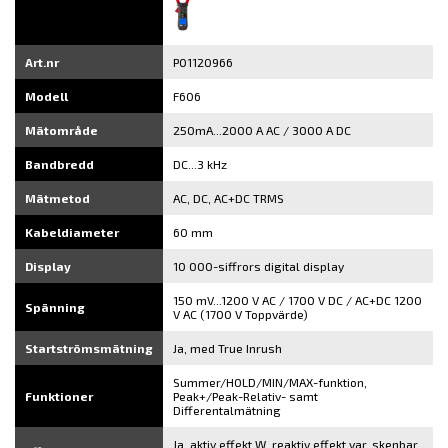
Art.nr
P01120966
Modell
F606
Mätområde
250mA...2000 A AC / 3000 A DC
Bandbredd
DC...3 kHz
Mätmetod
AC, DC, AC+DC TRMS
Kabeldiameter
60 mm
Display
10 000-siffrors digital display
150 mV...1200 V AC / 1700 V DC / AC+DC 1200
Spänning
V AC (1700 V Toppvärde)
Startströmsmätning
Ja, med True Inrush
Summer/HOLD/MIN/MAX-funktion,
Funktioner
Peak+/Peak-Relativ- samt
Differentalmätning
Ja, aktiv effekt W, reaktiv effekt var, skenbar