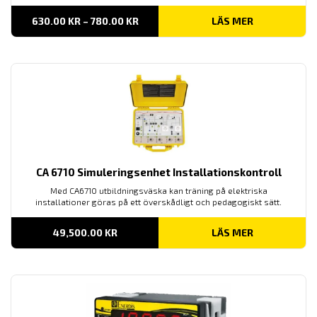
PRISINTERVALL:
630.00
KR
–
780.00
KR
LÄS MER
630.00 KR
TILL
780.00 KR
CA 6710 Simuleringsenhet Installationskontroll
Med CA6710 utbildningsväska kan träning på elektriska
installationer göras på ett överskådligt och pedagogiskt sätt.
49,500.00
KR
LÄS MER