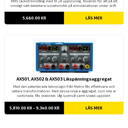
RMS läckströmstång med 10
µ
A upplösning. Används för att på ett
smidigt sätt detektera isolationsfel på elinstallationer under drift.
5,660.00
KR
LÄS MER
AX501, AX502 & AX503 Likspänningsaggregat
Med den patenterade teknologin från Metrix fås effektivare och
lättare transformatorer. Med dessa linjära aggregat, som inte är
switchade, fås stabilitet, låg ljudnivå samt snabb uppstart.
PRISINTERVALL:
5,810.00
KR
–
9,340.00
KR
LÄS MER
5,810.00 KR
TILL
9,340.00 KR