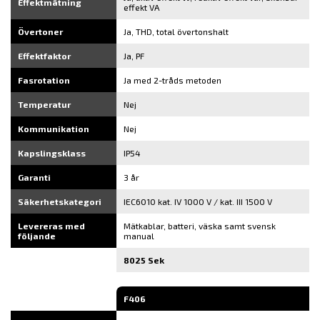
Effektmätning
effekt VA
Övertoner
Ja, THD, total övertonshalt
Effektfaktor
Ja, PF
Fasrotation
Ja med 2-tråds metoden
Temperatur
Nej
Kommunikation
Nej
Kapslingsklass
IP54
Garanti
3 år
Säkerhetskategori
IEC6010 kat. IV 1000 V / kat. III 1500 V
Levereras med
Mätkablar, batteri, väska samt svensk
följande
manual
8025 Sek
F406