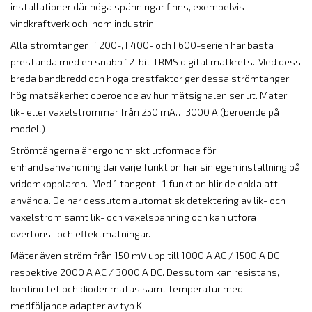
installationer där höga spänningar finns, exempelvis
vindkraftverk och inom industrin.
Alla strömtänger i F200-, F400- och F600-serien har bästa
prestanda med en snabb 12-bit TRMS digital mätkrets. Med dess
breda bandbredd och höga crestfaktor ger dessa strömtänger
hög mätsäkerhet oberoende av hur mätsignalen ser ut. Mäter
lik- eller växelströmmar från 250 mA… 3000 A (beroende på
modell)
Strömtängerna är ergonomiskt utformade för
enhandsanvändning där varje funktion har sin egen inställning på
vridomkopplaren. Med 1 tangent- 1 funktion blir de enkla att
använda. De har dessutom automatisk detektering av lik- och
växelström samt lik- och växelspänning och kan utföra
övertons- och effektmätningar.
Mäter även ström från 150 mV upp till 1000 A AC / 1500 A DC
respektive 2000 A AC / 3000 A DC. Dessutom kan resistans,
kontinuitet och dioder mätas samt temperatur med
medföljande adapter av typ K.