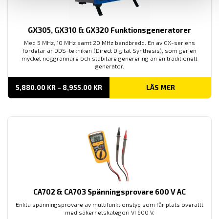
GX305, GX310 & GX320 Funktionsgeneratorer
Med 5 MHz, 10 MHz samt 20 MHz bandbredd. En av GX-seriens
fördelar är DDS-tekniken (Direct Digital Synthesis), som ger en
mycket noggrannare och stabilare generering än en traditionell
generator.
PRISINTERVALL:
5,880.00
KR
–
8,955.00
KR
LÄS MER
5,880.00 KR
TILL
8,955.00 KR
CA702 & CA703 Spänningsprovare 600 V AC
Enkla spänningsprovare av multifunktionstyp som får plats överallt
med säkerhetskategori VI 600 V.