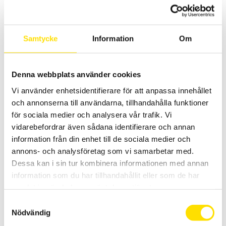
10,900.00 KR
TILL
11,990.00 KR
Samtycke
Information
Om
Denna webbplats använder cookies
Vi använder enhetsidentifierare för att anpassa innehållet
F205, F407 & F607 Multifunktionstänger AC/DC med
och annonserna till användarna, tillhandahålla funktioner
logger
för sociala medier och analysera vår trafik. Vi
Multifunktionstänger med lik- och växelström TRMS samt extra
vidarebefordrar även sådana identifierare och annan
funktioner som spännings-, kontinuitet- och startströmsmätning.
information från din enhet till de sociala medier och
Dessutom med effekt- och övertonsanalys på enskilda toner.
Praktisk loggerfunktion med Bluetooth för överföring av mätdata.
annons- och analysföretag som vi samarbetar med.
Dessa kan i sin tur kombinera informationen med annan
PRISINTERVALL:
4,490.00
KR
–
8,580.00
KR
LÄS MER
information som du har tillhandahållit eller som de har
4,490.00 KR
TILL
samlat in när du har använt deras tjänster.
8,580.00 KR
Samtyckesval
Nödvändig