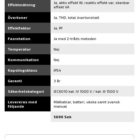
Ja, aktiv effekt W, reaktiv effekt var, skenbar
Effektmätning
effekt VA
Övertoner
Ja, THD, total övertonshalt
Effektfaktor
Ja, PF
Fasrotation
Ja med 2-tråds metoden
Temperatur
Nej
Kommunikation
Nej
Kapslingsklass
IP54
Garanti
3 år
Säkerhetskategori
IEC6010 kat. IV 1000 V / kat. III 1500 V
Levereras med
Mätkablar, batteri, väska samt svensk
följande
manual
5690 Sek
▾