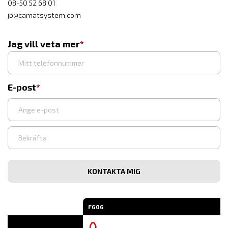
08-50 52 68 01
jb@camatsystem.com
Jag vill veta mer
E-post
Ange
e-
post
Bekräfta
e-
post
F606