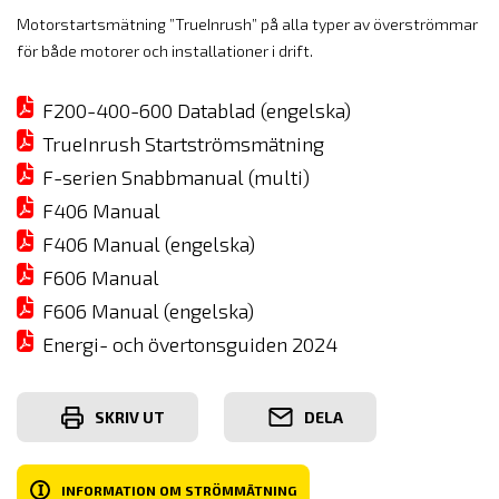
Motorstartsmätning ”TrueInrush” på alla typer av överströmmar
för både motorer och installationer i drift.
F200-400-600 Datablad (engelska)
TrueInrush Startströmsmätning
F-serien Snabbmanual (multi)
F406 Manual
F406 Manual (engelska)
F606 Manual
F606 Manual (engelska)
Energi- och övertonsguiden 2024
SKRIV UT
DELA
I
INFORMATION OM STRÖMMÄTNING