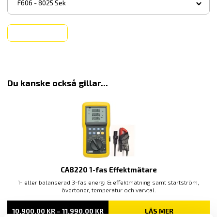
F606 - 8025 Sek
Köp
Du kanske också gillar...
CA8220 1-fas Effektmätare
1- eller balanserad 3-fas energi & effektmätning samt startström,
övertoner, temperatur och varvtal.
PRISINTERVALL:
10,900.00
KR
–
11,990.00
KR
LÄS MER