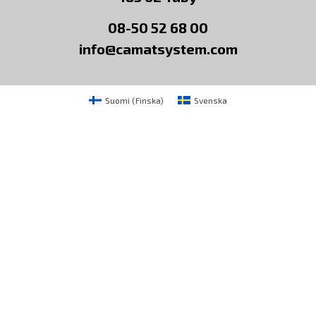
08-50 52 68 00
info@camatsystem.com
Suomi
(
Finska
)
Svenska