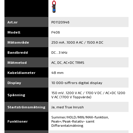
Art.nr
P01120946
Modell
F406
Mätområde
250 mA...1000 A AC / 1500 A DC
Bandbredd
DC...3 kHz
Mätmetod
AC, DC, AC+DC TRMS
Kabeldiameter
48 mm
Display
10 000-siffrors digital display
150 mV...1200 V AC / 1700 V DC / AC+DC 1200
Spänning
V AC (1700 V Toppvärde)
Startströmsmätning
Ja, med True Inrush
Summer/HOLD/MIN/MAX-funktion,
Funktioner
Peak+/Peak-Relativ- samt
Differentalmätning