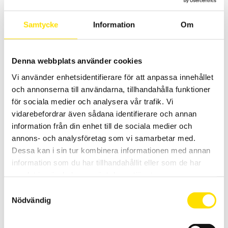
Prisintervall:
525.00
kr
–
1,740.00
kr
LÄS MER
525.00 kr
till
Samtycke
Information
Om
1,740.00 kr
Varvtalsinstrument
visa alla
Denna webbplats använder cookies
Vi använder enhetsidentifierare för att anpassa innehållet
och annonserna till användarna, tillhandahålla funktioner
för sociala medier och analysera vår trafik. Vi
vidarebefordrar även sådana identifierare och annan
information från din enhet till de sociala medier och
annons- och analysföretag som vi samarbetar med.
CA1725 & CA1727 Varvtalsmätare
Dessa kan i sin tur kombinera informationen med annan
Dessa två varvtalsmätare är speciellt utvecklade för att mäta
information som du har tillhandahållit eller som de har
rotationshastigheter på alla typer av roterande föremål som
samlat in när du har använt deras tjänster.
rullband och annat, både beröringsfritt och med mekanisk kontakt
som extra tillbehör. En modell har minne och mjukvara för PC.
Samtyckesval
Nödvändig
Prisintervall:
5,190.00
kr
–
7,050.00
kr
LÄS MER
5,190.00 kr
till
7,050.00 kr