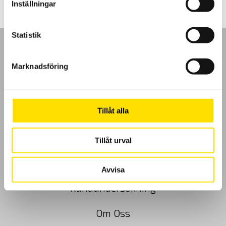
Inställningar
Statistik
Marknadsföring
GDPR
Köpvillkor
Tillåt alla
Cookies
Tillåt urval
Klagomål
Avvisa
Kundundersökning
Om Oss