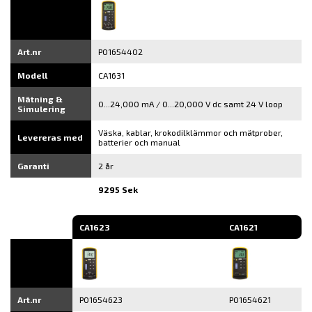
Art.nr
P01654402
Modell
CA1631
Mätning &
0...24,000 mA / 0...20,000 V dc samt 24 V loop
Simulering
Väska, kablar, krokodilklämmor och mätprober,
Levereras med
batterier och manual
Garanti
2 år
9295 Sek
CA1623
CA1621
Art.nr
P01654623
P01654621