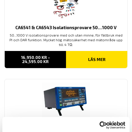
CA6541 & CA6543 Isolationsprovare 50…1000 V
50...1000 V isolationsprovare med och utan minne, för fältbruk med
PI och DAR funktion. Mycket hög mätosäkerhet med mätområde upp
till 4 TΩ.
16,950.00
KR
–
LÄS MER
PRISINTERVALL:
24,595.00
KR
16,950.00 KR
TILL
24,595.00 KR
GX305, GX310 & GX320 Funktionsgeneratorer
Med 5 MHz, 10 MHz samt 20 MHz bandbredd. En av GX-seriens