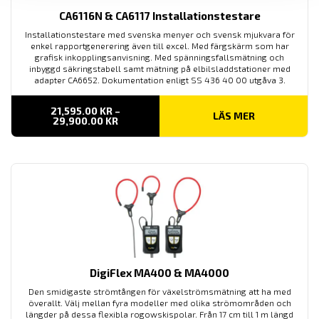
CA6116N & CA6117 Installationstestare
Installationstestare med svenska menyer och svensk mjukvara för
enkel rapportgenerering även till excel. Med färgskärm som har
grafisk inkopplingsanvisning. Med spänningsfallsmätning och
inbyggd säkringstabell samt mätning på elbilsladdstationer med
adapter CA6652. Dokumentation enligt SS 436 40 00 utgåva 3.
21,595.00
KR
–
LÄS MER
PRISINTERVALL:
29,900.00
KR
21,595.00 KR
TILL
29,900.00 KR
DigiFlex MA400 & MA4000
Den smidigaste strömtången för växelströmsmätning att ha med
överallt. Välj mellan fyra modeller med olika strömområden och
längder på dessa flexibla rogowskispolar. Från 17 cm till 1 m längd