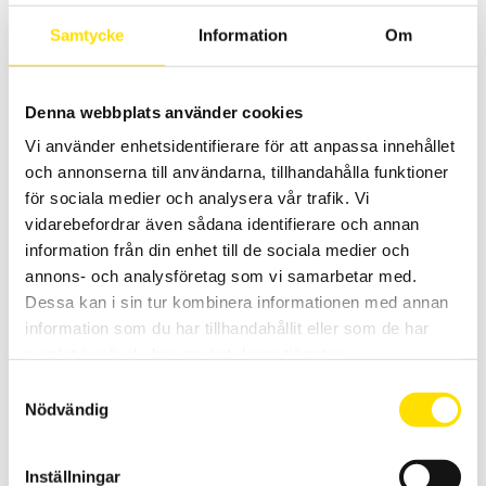
fördelar är DDS-tekniken (Direct Digital Synthesis), som ger en
Samtycke
Information
Om
mycket noggrannare och stabilare generering än en traditionell
generator.
PRISINTERVALL:
5,880.00
KR
–
8,955.00
KR
LÄS MER
Denna webbplats använder cookies
5,880.00 KR
TILL
8,955.00 KR
Vi använder enhetsidentifierare för att anpassa innehållet
och annonserna till användarna, tillhandahålla funktioner
för sociala medier och analysera vår trafik. Vi
vidarebefordrar även sådana identifierare och annan
information från din enhet till de sociala medier och
annons- och analysföretag som vi samarbetar med.
Dessa kan i sin tur kombinera informationen med annan
information som du har tillhandahållit eller som de har
AX501, AX502 & AX503 Likspänningsaggregat
samlat in när du har använt deras tjänster.
Med den patenterade teknologin från Metrix fås effektivare och
lättare transformatorer. Med dessa linjära aggregat, som inte är
Samtyckesval
switchade, fås stabilitet, låg ljudnivå samt snabb uppstart.
Nödvändig
PRISINTERVALL:
5,810.00
KR
–
9,340.00
KR
LÄS MER
5,810.00 KR
TILL
Inställningar
9,340.00 KR