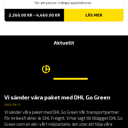
för att passa i många applikationer
PRISINTERVALL:
2,260.00
KR
–
4,460.00
KR
LÄS MER
2,260.00 KR
TILL
4,460.00 KR
Aktuellt
Vi sänder våra paket med DHL Go Green
2025-08-11
Vi sänder våra paket med DHL Go Green Vår transportpartner
för inrikesfrakter är DHL Freight. Vi har lagt till tillägget DHL Go
Green som en del i vårt miljöarbete, det utan att höja våra