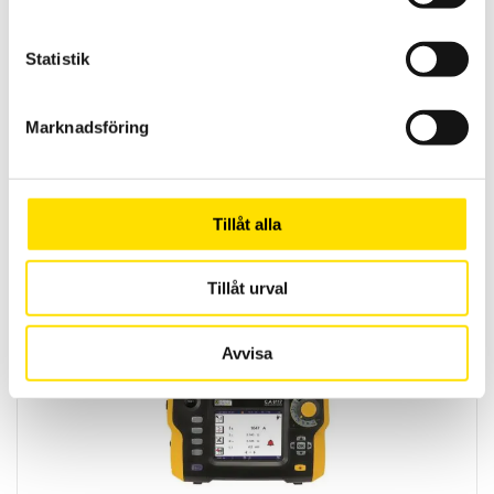
Statistik
Marknadsföring
Analoga panelinstrument
Vi levererar analoga panelinstrument i storlek enligt DIN-norm,
Tillåt alla
både enstaka samt i större antal för ert projekt.
LÄS MER
Tillåt urval
Avvisa