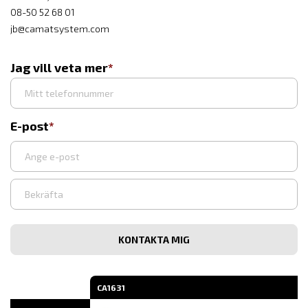
08-50 52 68 01
jb@camatsystem.com
Jag vill veta mer
E-post
Ange
e-
post
Bekräfta
e-
post
CA1631