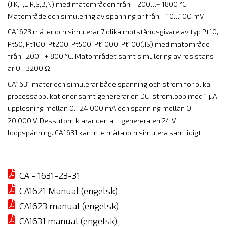
(J,K,T,E,R,S,B,N) med mätområden från – 200…+ 1800 °C.
Mätområde och simulering av spänning är från – 10…100 mV.
CA1623 mäter och simulerar 7 olika motståndsgivare av typ Pt10,
Pt50, Pt100, Pt200, Pt500, Pt1000, Pt100(JIS) med mätområde
från -200…+ 800 °C. Mätområdet samt simulering av resistans
är 0…3200 Ω.
CA1631 mäter och simulerar både spänning och ström för olika
processapplikationer samt genererar en DC-strömloop med 1 µA
upplösning mellan 0…24.000 mA och spänning mellan 0…
20.000 V. Dessutom klarar den att generera en 24 V
loopspänning. CA1631 kan inte mäta och simulera samtidigt.
CA - 1631-23-31
CA1621 Manual (engelsk)
CA1623 manual (engelsk)
CA1631 manual (engelsk)