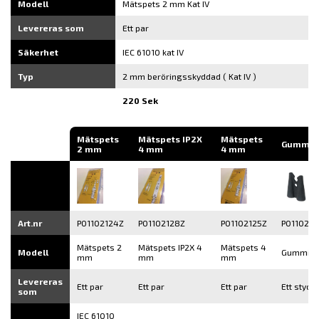
Modell
Mätspets 2 mm Kat IV
Levereras som
Ett par
Säkerhet
IEC 61010 kat IV
Typ
2 mm beröringsskyddad ( Kat IV )
220 Sek
Mätspets
Mätspets IP2X
Mätspets
Gummis
2 mm
4 mm
4 mm
Art.nr
P01102124Z
P01102128Z
P01102125Z
P0110212
Mätspets 2
Mätspets IP2X 4
Mätspets 4
Modell
Gummisk
mm
mm
mm
Levereras
Ett par
Ett par
Ett par
Ett styck
som
IEC 61010