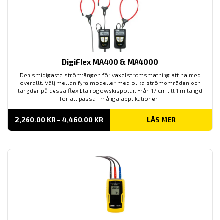
DigiFlex MA400 & MA4000
Den smidigaste strömtången för växelströmsmätning att ha med
överallt. Välj mellan fyra modeller med olika strömområden och
längder på dessa flexibla rogowskispolar. Från 17 cm till 1 m längd
för att passa i många applikationer
PRISINTERVALL:
2,260.00
KR
–
4,460.00
KR
LÄS MER
2,260.00 KR
TILL
4,460.00 KR