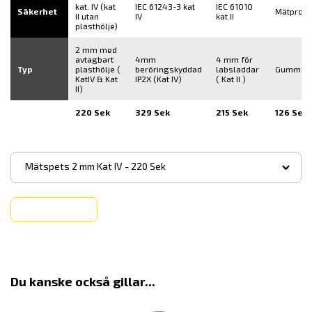
kat. IV (kat
IEC 61243-3 kat
IEC 61010
Säkerhet
Mätprob
II utan
IV
kat II
plasthölje)
2 mm med
avtagbart
4mm
4 mm för
Typ
plasthölje (
beröringskyddad
labsladdar
Gummiut
KatIV & Kat
IP2X (Kat IV)
( Kat II )
II)
220 Sek
329 Sek
215 Sek
126 Sek
▾
Mätspets 2 mm Kat IV - 220 Sek
Köp
Du kanske också gillar...