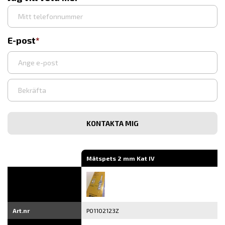
E-post
Ange
e-
post
Bekräfta
e-
post
Mätspets 2 mm Kat IV
Art.nr
P01102123Z