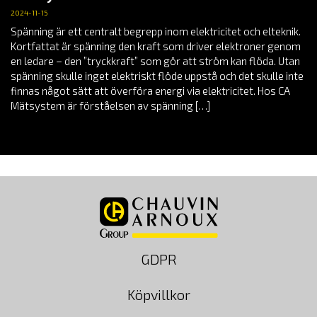
2024-11-15
Spänning är ett centralt begrepp inom elektricitet och elteknik.
Kortfattat är spänning den kraft som driver elektroner genom
en ledare – den ”tryckkraft” som gör att ström kan flöda. Utan
spänning skulle inget elektriskt flöde uppstå och det skulle inte
finnas något sätt att överföra energi via elektricitet. Hos CA
Mätsystem är förståelsen av spänning […]
GDPR
Köpvillkor