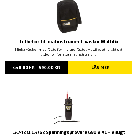
Tillbehör till mätinstrument, väskor Multifix
Mjuka väskor med fäste för magnetfästet Multifix, ett praktiskt
tillbehör för alla mätinstrument!
PRISINTERVALL:
440.00
KR
–
590.00
KR
LÄS MER
440.00 KR
TILL
590.00 KR
CA742 & CA762 Spänningsprovare 690 V AC – enligt