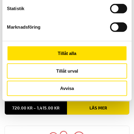
Chauvin-Arnoux tillverkar flera olika typer av shuntar. Med
noggrannhetsklass 0,2, 0,5 och 1 beroende på modell. Samtliga
Statistik
shuntar kan göras specialanpassade för att passa i din applikation.
LÄS MER
Marknadsföring
Tillåt alla
Tillåt urval
Tillbehör till mätinstrument, väskor
Avvisa
Hårda väskor med skuminredning för alla mätinstrument.
PRISINTERVALL:
720.00
KR
–
1,415.00
KR
LÄS MER
720.00 KR
TILL
1,415.00 KR