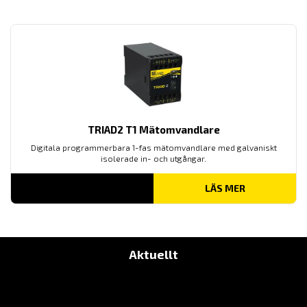
TILL
24,595.00 KR
TRIAD2 T1 Mätomvandlare
Digitala programmerbara 1-fas mätomvandlare med galvaniskt
isolerade in- och utgångar.
LÄS MER
Aktuellt