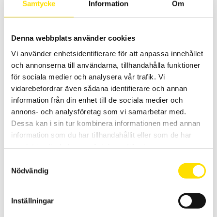
Samtycke
Information
Om
CA745N Spänningsprovare 690 V AC/DC
Spänningsprovare med automatiskt lik- eller
Denna webbplats använder cookies
växelspänningsområdesval. Liten och smidig med kat. III 600 V
spänningskategori.
Vi använder enhetsidentifierare för att anpassa innehållet
och annonserna till användarna, tillhandahålla funktioner
850.00
KR
LÄS MER
för sociala medier och analysera vår trafik. Vi
vidarebefordrar även sådana identifierare och annan
information från din enhet till de sociala medier och
annons- och analysföretag som vi samarbetar med.
Relaterade produkter
Dessa kan i sin tur kombinera informationen med annan
information som du har tillhandahållit eller som de har
samlat in när du har använt deras tjänster.
Samtyckesval
Nödvändig
Inställningar
Shuntar