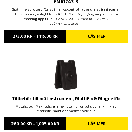
EN 61243-3
Spänningsprovare för spänningskontroll av andra spänningar än
driftspänning enligt EN 61243-3. Med låg ingångsimpedans för
mätning upp till 690 V AC / 750 DC med 600 V kat IV
spänningskategori.
PRISINTERVALL:
275.00
KR
–
1,115.00
KR
LÄS MER
275.00 KR
TILL
1,115.00 KR
Tillbehör till mätinstrument, MultiFix & Magnetfix
Multifix och Magnetfix är magneter för enkel upphängning av
mätinstrument och väskor överallt!
PRISINTERVALL:
260.00
KR
–
1,005.00
KR
LÄS MER
260.00 KR
TILL