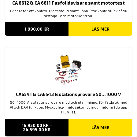
CA 6612 & CA 6611 Fasföljdsvisare samt motortest
CA6612 för att kontrollera fasföljd samt CA6611 för kontrioll av både
fasföljd- och motorkontroll.
1,990.00
KR
LÄS MER
CA6541 & CA6543 Isolationsprovare 50…1000 V
50...1000 V isolationsprovare med och utan minne, för fältbruk med
PI och DAR funktion. Mycket hög mätosäkerhet med mätområde upp
till 4 TΩ.
16,950.00
KR
–
LÄS MER
PRISINTERVALL:
24,595.00
KR
16,950.00 KR