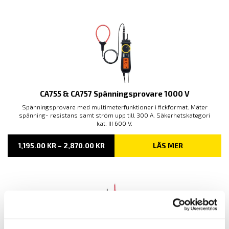
1,005.00 KR
CA755 & CA757 Spänningsprovare 1000 V
Spänningsprovare med multimeterfunktioner i fickformat. Mäter
spänning- resistans samt ström upp till 300 A. Säkerhetskategori
kat. III 600 V.
PRISINTERVALL:
1,195.00
KR
–
2,870.00
KR
LÄS MER
1,195.00 KR
TILL
2,870.00 KR