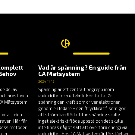
TILL
5,830.00 KR
Komplett
Vad är spänning? En guide från
 Behov
CA Mätsystem
2024-11-15
de del av
Spänning är ett centralt begrepp inom
t och prestanda
elektricitet och elteknik. Kortfattat är
å CA Mätsystem
spänning den kraft som driver elektroner
genom en ledare – den ”tryckkraft” som gör
er att dina
att ström kan flöda. Utan spänning skulle
raven. Här får
inget elektriskt flöde uppstå och det skulle
, dess metoder
inte finnas något sätt att överföra energi via
 din
elektricitet. Hos CA Mätsystem är förståelsen