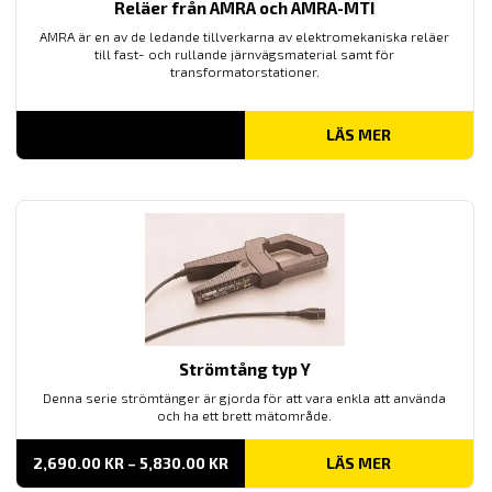
Reläer från AMRA och AMRA-MTI
AMRA är en av de ledande tillverkarna av elektromekaniska reläer
till fast- och rullande järnvägsmaterial samt för
transformatorstationer.
LÄS MER
Strömtång typ Y
Denna serie strömtänger är gjorda för att vara enkla att använda
och ha ett brett mätområde.
PRISINTERVALL:
2,690.00
KR
–
5,830.00
KR
LÄS MER
2,690.00 KR