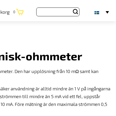
ukorg
0
knisk-ohmmeter
meter. Den har upplösning från 10 m
Ω samt kan
äker användning är alltid mindre än 1 V på ingångarna
s strömmen till mindre än 5 mA vid ett fel, uppstår
ill 10 mA. Före mätning är den maximala strömmen 0,5