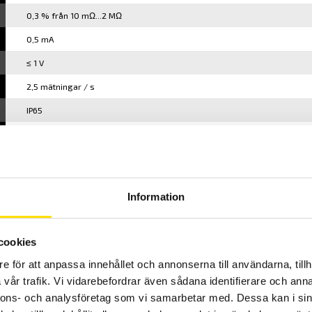
0,3 % från 10 mΩ...2 MΩ
0,5 mA
≤ 1 V
2,5 mätningar / s
IP65
1 år
Gummihölje, väska, batteri, mätkablar samt manual
Information
cookies
e för att anpassa innehållet och annonserna till användarna, tillh
vår trafik. Vi vidarebefordrar även sådana identifierare och anna
nnons- och analysföretag som vi samarbetar med. Dessa kan i sin