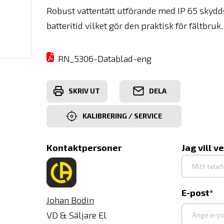
Robust vattentätt utförande med IP 65 sky
batteritid vilket gör den praktisk för fältbruk.
RN_5306-Datablad-eng
SKRIV UT
DELA
KALIBRERING / SERVICE
Kontaktpersoner
Jag vill v
E-post
Johan Bodin
VD & Säljare El