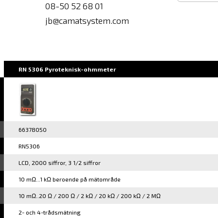
08-50 52 68 01
Ange
jb@camatsystem.com
e-
post
RN 5306 Pyroteknisk-ohmmeter
66378050
RN5306
LCD, 2000 siffror, 3 1/2 siffror
10 mΩ...1 kΩ beroende på mätområde
10 mΩ..20 Ω / 200 Ω / 2 kΩ / 20 kΩ / 200 kΩ / 2 MΩ
2- och 4-trådsmätning