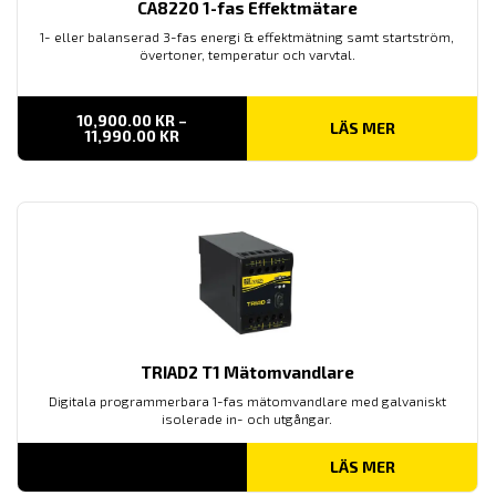
CA8220 1-fas Effektmätare
1- eller balanserad 3-fas energi & effektmätning samt startström,
övertoner, temperatur och varvtal.
10,900.00
KR
–
LÄS MER
PRISINTERVALL:
11,990.00
KR
10,900.00 KR
TILL
11,990.00 KR
TRIAD2 T1 Mätomvandlare
Digitala programmerbara 1-fas mätomvandlare med galvaniskt
isolerade in- och utgångar.
LÄS MER