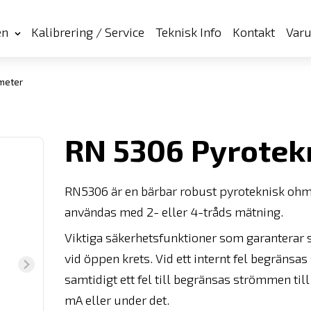
en
Kalibrering / Service
Teknisk Info
Kontakt
Var
meter
RN 5306 Pyrote
RN5306 är en bärbar robust pyroteknisk ohm
användas med 2- eller 4-tråds mätning.
Viktiga säkerhetsfunktioner som garanterar s
vid öppen krets. Vid ett internt fel begränsa
samtidigt ett fel till begränsas strömmen t
mA eller under det.