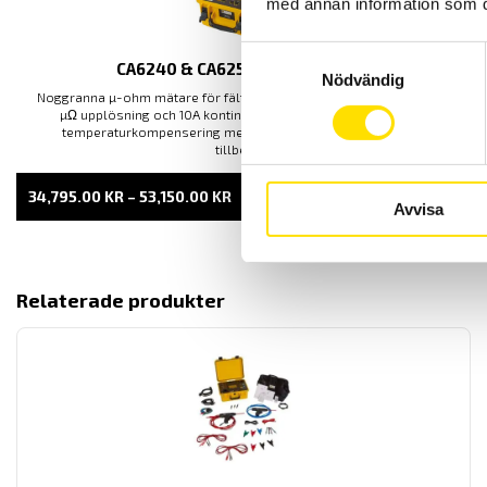
med annan information som du 
Samtyckesval
CA6240 & CA6255 µ-ohm mätare
Nödvändig
Noggranna µ-ohm mätare för fält- och industribruk med upp till 0,1
µΩ upplösning och 10A kontinuerlig ström. CA6255 har även
temperaturkompensering med yttre temperaturgivare som
tillbehör.
PRISINTERVALL:
34,795.00
KR
–
53,150.00
KR
LÄS MER
Avvisa
34,795.00 KR
TILL
53,150.00 KR
Relaterade produkter