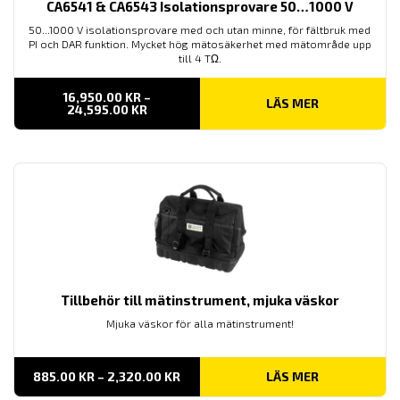
CA6541 & CA6543 Isolationsprovare 50…1000 V
50...1000 V isolationsprovare med och utan minne, för fältbruk med
PI och DAR funktion. Mycket hög mätosäkerhet med mätområde upp
till 4 TΩ.
16,950.00
KR
–
LÄS MER
PRISINTERVALL:
24,595.00
KR
16,950.00 KR
TILL
24,595.00 KR
Tillbehör till mätinstrument, mjuka väskor
Mjuka väskor för alla mätinstrument!
PRISINTERVALL:
885.00
KR
–
2,320.00
KR
LÄS MER
885.00 KR