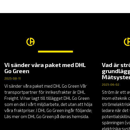
TILL
2,320.00 KR
Vi sänder våra paket med DHL
Vad är st
Go Green
grundlägg
Mätsyst
2025-08-11
2025-06-02
Vi sänder våra paket med DHL Go Green Vår
transportpartner för inrikesfrakter är DHL
Ström är ett a
Freight. Vi har lagt till tillägget DHL Go Green
inom elteknik 
som en del i vårt miljöarbete, det utan att höja
strömelektrisk
våra fraktpriser. I DHL Go Green ingår följande;
ledare när det 
Läs mer om DHL Go Green på deras hemsida.
potentialskill
spänningen (vol
elektriska sys