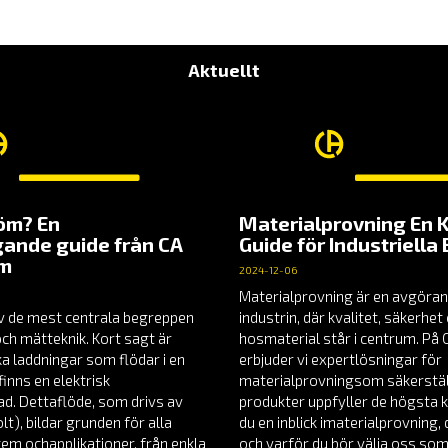
Aktuellt
röm? En
Materialprovning En 
ande guide från CA
Guide för Industriella
em
2024-12-06
Materialprovning är en avgöran
v de mest centrala begreppen
industrin, där kvalitet, säkerhe
och mätteknik. Kort sagt är
hosmaterial står i centrum. P
a laddningar som flödar i en
erbjuder vi expertlösningar för
finns en elektrisk
materialprovningsom säkerställ
nad. Dettaflöde, som drivs av
produkter uppfyller de högsta k
t), bildar grunden för alla
du en inblick imaterialprovning
tem ochapplikationer, från enkla
och varför du bör välja oss som