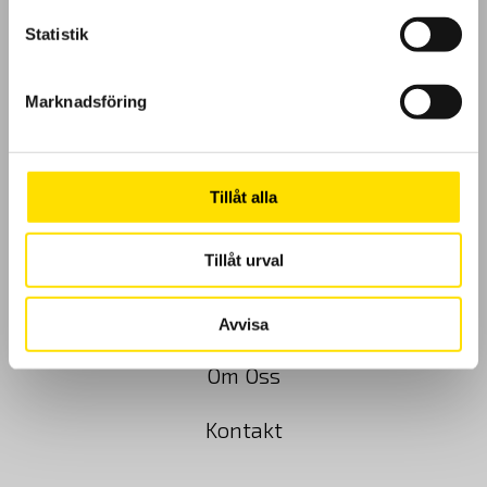
Statistik
GDPR
Marknadsföring
Köpvillkor
Tillåt alla
Cookies
Tillåt urval
Klagomål
Kundundersökning
Avvisa
Om Oss
Kontakt