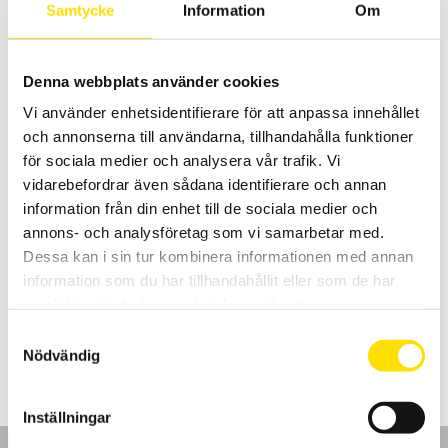
erat behov.
Samtycke
Information
Om
Tillbaka till kategorin
elsäkerhetsprovare
.
Denna webbplats använder cookies
Vi använder enhetsidentifierare för att anpassa innehållet
och annonserna till användarna, tillhandahålla funktioner
för sociala medier och analysera vår trafik. Vi
vidarebefordrar även sådana identifierare och annan
information från din enhet till de sociala medier och
annons- och analysföretag som vi samarbetar med.
ETL UH28CS Högspänningsprovare AC 12kV – UTGÅTT
Dessa kan i sin tur kombinera informationen med annan
UH28C från ETL är en kompakt, kraftfull analog AC
information som du har tillhandahållit eller som de har
högspänningsprovare med upp till 12kV provspänning.
samlat in när du har använt deras tjänster.
65,500.00
kr
LÄS MER
Samtyckesval
Nödvändig
Inställningar