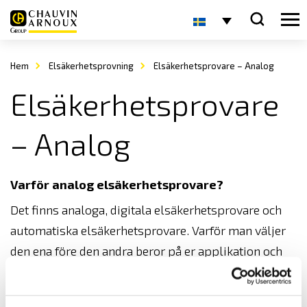
Hem
Elsäkerhetsprovning
Elsäkerhetsprovare – Analog
Elsäkerhetsprovare
– Analog
Varför analog elsäkerhetsprovare?
Det finns analoga,
digitala elsäkerhetsprovare
och
automatiska elsäkerhetsprovare
. Varför man väljer
den ena före den andra beror på er applikation och
om ni har behov av att spara resultat eller inte.
Kontakta oss så hjälper vi er hitta rätt lösning för