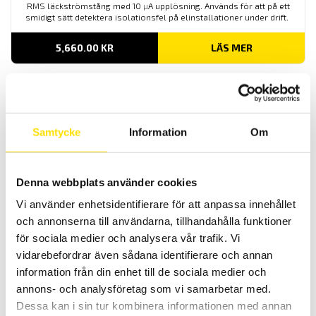
RMS läckströmstång med 10
µ
A upplösning. Används för att på ett
smidigt sätt detektera isolationsfel på elinstallationer under drift.
5,660.00
KR
LÄS MER
Samtycke
Information
Om
Denna webbplats använder cookies
CA 6612 & CA 6611 Fasföljdsvisare samt motortest
Vi använder enhetsidentifierare för att anpassa innehållet
CA6612 för att kontrollera fasföljd samt CA6611 för kontrioll av både
och annonserna till användarna, tillhandahålla funktioner
fasföljd- och motorkontroll.
för sociala medier och analysera vår trafik. Vi
vidarebefordrar även sådana identifierare och annan
1,990.00
KR
LÄS MER
information från din enhet till de sociala medier och
annons- och analysföretag som vi samarbetar med.
Dessa kan i sin tur kombinera informationen med annan