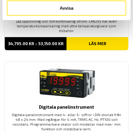
Avvisa
CA6240 & CA6255 µ-ohm mätare
Noggranna µ-ohm mätare för fält- och industribruk med upp till 0,1
µΩ upplösning och 10A kontinuerlig ström. CA6255 har även
temperaturkompensering med yttre temperaturgivare som
tillbehör.
PRISINTERVALL:
34,795.00
KR
–
53,150.00
KR
LÄS MER
34,795.00 KR
TILL
53,150.00 KR
Digitala panelinstrument
Digitala panelinstrument med 4- eller 5- siffror i DIN storlek från
48 x 24 mm. Med ingångar för V, mA, TRMS AC, Hz, PT100 och
resistans. Programmerbara skalor och modeller med max- min
funktion och inställbara larm.