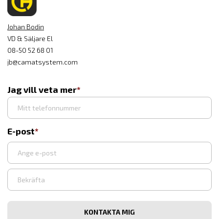
Johan Bodin
VD & Säljare El
08-50 52 68 01
jb@camatsystem.com
Jag vill veta mer
E-post
Ange
e-
post
Bekräfta
e-