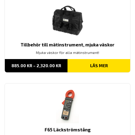
Tillbehör till mätinstrument, mjuka väskor
Mjuka väskor för alla mätinstrument!
PRISINTERVALL:
885.00
KR
–
2,320.00
KR
LÄS MER
885.00 KR
TILL
2,320.00 KR
F65 Läckströmstång