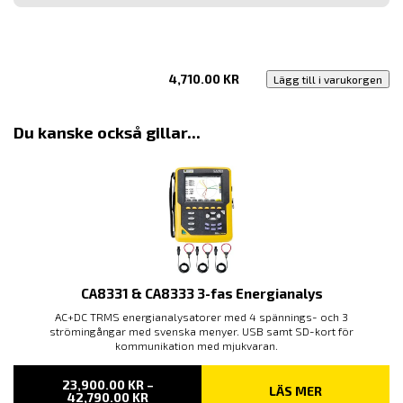
post
4,710.00
KR
Lägg till i varukorgen
Du kanske också gillar...
CA8331 & CA8333 3-fas Energianalys
AC+DC TRMS energianalysatorer med 4 spännings- och 3
strömingångar med svenska menyer. USB samt SD-kort för
kommunikation med mjukvaran.
23,900.00
KR
–
LÄS MER
PRISINTERVALL:
42,790.00
KR