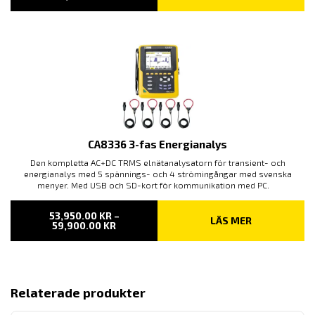
23,900.00 KR
TILL
42,790.00 KR
CA8336 3-fas Energianalys
Den kompletta AC+DC TRMS elnätanalysatorn för transient- och
energianalys med 5 spännings- och 4 strömingångar med svenska
menyer. Med USB och SD-kort för kommunikation med PC.
53,950.00
KR
–
LÄS MER
PRISINTERVALL:
59,900.00
KR
53,950.00 KR
TILL
59,900.00 KR
Relaterade produkter