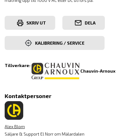
mätning upp till 1000 V AC eller DC utförs på.
SKRIV UT
DELA
KALIBRERING / SERVICE
Tillverkare:
Chauvin-Arnoux
Kontaktpersoner
Alex Blom
Säljare & Support El Norr om Mälardalen