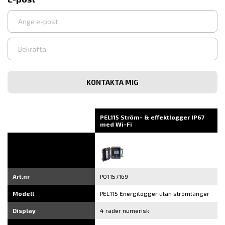
Ange
e-
post
Bekräfta
e-
post
PEL115 Ström- & effektlogger IP67
med Wi-Fi
Art.nr
P01157169
Modell
PEL115 Energilogger utan strömtänger
Display
4 rader numerisk