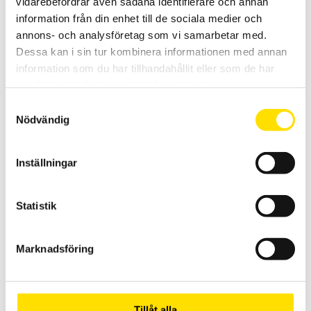
vidarebefordrar även sådana identifierare och annan
information från din enhet till de sociala medier och
annons- och analysföretag som vi samarbetar med.
Dessa kan i sin tur kombinera informationen med annan
PEL112 Ström- & effektlogger med Wi-Fi
information som du har tillhandahållit eller som de har
Effekt- och energilogger utan display, mäter upp till 4 spänningar
samlat in när du har använt deras tjänster.
och 3 strömmar AC+DC TRMS. Med SD-kort, USB, Ethernet samt Wi-
Fi. Wi-Fi kan antingen anslutas till ett nätverk via en server, eller
Samtyckesval
direkt till en PC eller en smarttelefon. Med IRD DataView Synch
Nödvändig
används en server så alla mätvärden kan ses var man en är. Klarar
ner till - 20 ºC.
Inställningar
17,990.00
KR
LÄS MER
Statistik
Marknadsföring
Tillåt alla