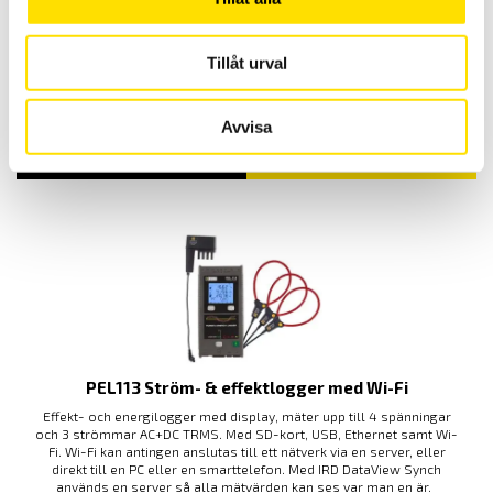
Tillbehör strömtänger MiniFlex & AmpFlex till
Qualistar och PEL
Tillbehör strömtänger av rogowskityp med anslutningskontakt
Tillåt urval
avpassade för dessa effekt- och energianalysatorer från Chauvin-
Arnoux: PEL51, PEL52, PEL102, PEL103, PEL104, PEL105, PEL106, PEL112,
PEL113, CA8220, CA8331, CA8333, CA8336, CA83435.
Avvisa
PRISINTERVALL:
2,805.00
KR
–
4,370.00
KR
LÄS MER
2,805.00 KR
TILL
4,370.00 KR
PEL113 Ström- & effektlogger med Wi-Fi
Effekt- och energilogger med display, mäter upp till 4 spänningar
och 3 strömmar AC+DC TRMS. Med SD-kort, USB, Ethernet samt Wi-
Fi. Wi-Fi kan antingen anslutas till ett nätverk via en server, eller
direkt till en PC eller en smarttelefon. Med IRD DataView Synch
används en server så alla mätvärden kan ses var man en är.