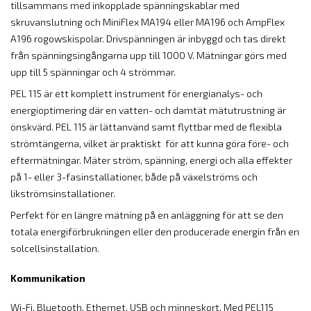
tillsammans med inkopplade spänningskablar med
skruvanslutning och MiniFlex MA194 eller MA196 och AmpFlex
A196 rogowskispolar. Drivspänningen är inbyggd och tas direkt
från spänningsingångarna upp till 1000 V. Mätningar görs med
upp till 5 spänningar och 4 strömmar.
PEL 115 är ett komplett instrument för energianalys- och
energioptimering där en vatten- och damtät mätutrustning är
önskvärd. PEL 115 är lättanvänd samt flyttbar med de flexibla
strömtängerna, vilket är praktiskt för att kunna göra före- och
eftermätningar. Mäter ström, spänning, energi och alla effekter
på 1- eller 3-fasinstallationer, både på växelströms och
likströmsinstallationer.
Perfekt för en längre mätning på en anläggning för att se den
totala energiförbrukningen eller den producerade energin från en
solcellsinstallation.
Kommunikation
Wi-Fi, Bluetooth, Ethernet, USB och minneskort. Med PEL115