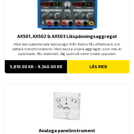
AX501, AX502 & AX503 Likspänningsaggregat
Med den patenterade teknologin från Metrix fås effektivare och
lättare transformatorer. Med dessa linjära aggregat, som inte är
switchade, fås stabilitet, låg ljudnivå samt snabb uppstart.
PRISINTERVALL:
5,810.00
KR
–
9,340.00
KR
LÄS MER
5,810.00 KR
TILL
9,340.00 KR
Analoga panelinstrument