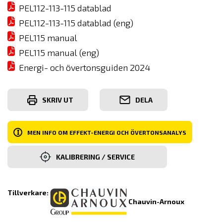
PEL112-113-115 datablad
PEL112-113-115 datablad (eng)
PEL115 manual
PEL115 manual (eng)
Energi- och övertonsguiden 2024
SKRIV UT
DELA
I
MEN INFO OM EFFEKT-ENERGI OCH ÖVERTONSANALYS
KALIBRERING / SERVICE
Tillverkare:
Chauvin-Arnoux