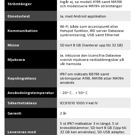
Ingår ej, se modell A196 samt MA196
Strömtänger
och modellserie MA194 strömtänger
Elmotortest
Ja, med Android applikation
Wi-Fi, både som accesspunkt eller
Kommunikation
Hotspot funktion, IRD server Dataview
synkronisering, USB samt Ethernet
Minne
SD kort 8 GB (hanterar upp till 32 GB)
Ja, inklusive den licensfria Dataview
Mjukvara
svensk mjukvara nedladdningsbar på
vår hemsida
IP67 om mätsats BB196 samt
Kapslingsklass
strömspolar A196, MA196 eller MA194
används
Användningstemperatur
- 20º C... + 50º C
Säkerhetsklass
IEC61010 1000 V kat IV
Garanti
2 år
5 st IP67 mätkablar 3 m längd, 5 st
krokodilklämmor, SD-kort 8 GB (Upp till
Levereras med
32 GB kan användas), SD-USB adapter,