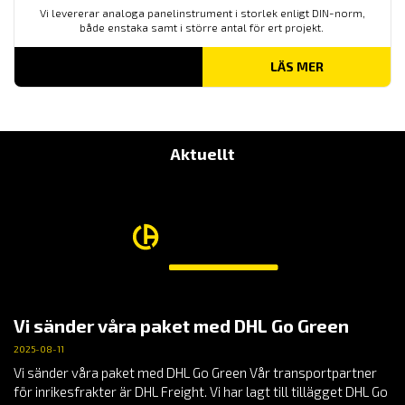
Vi levererar analoga panelinstrument i storlek enligt DIN-norm,
både enstaka samt i större antal för ert projekt.
LÄS MER
Aktuellt
Vi sänder våra paket med DHL Go Green
2025-08-11
Vi sänder våra paket med DHL Go Green Vår transportpartner
för inrikesfrakter är DHL Freight. Vi har lagt till tillägget DHL Go