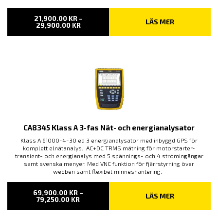
21,900.00
KR
–
LÄS MER
PRISINTERVALL:
29,900.00
KR
21,900.00 KR
TILL
29,900.00 KR
CA8345 Klass A 3-fas Nät- och energianalysator
Klass A 61000-4-30 ed 3 energianalysator med inbyggd GPS för
komplett elnätanalys. AC+DC TRMS mätning för motorstarter-
transient- och energianalys med 5 spännings- och 4 strömingångar
samt svenska menyer. Med VNC funktion för fjärrstyrning över
webben samt flexibel minneshantering.
69,900.00
KR
–
LÄS MER
PRISINTERVALL:
79,250.00
KR
69,900.00 KR
TILL