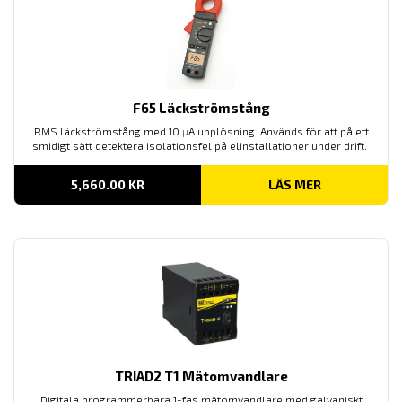
F65 Läckströmstång
RMS läckströmstång med 10
µ
A upplösning. Används för att på ett
smidigt sätt detektera isolationsfel på elinstallationer under drift.
5,660.00
KR
LÄS MER
TRIAD2 T1 Mätomvandlare
Digitala programmerbara 1-fas mätomvandlare med galvaniskt