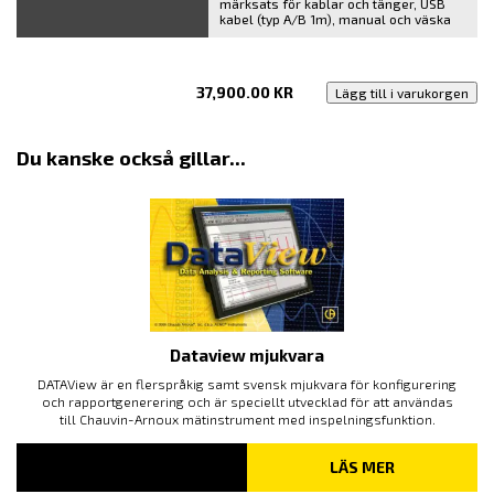
märksats för kablar och tänger, USB
kabel (typ A/B 1m), manual och väska
37,900.00
KR
Lägg till i varukorgen
Du kanske också gillar...
Dataview mjukvara
DATAView är en flerspråkig samt svensk mjukvara för konfigurering
och rapportgenerering och är speciellt utvecklad för att användas
till Chauvin-Arnoux mätinstrument med inspelningsfunktion.
LÄS MER