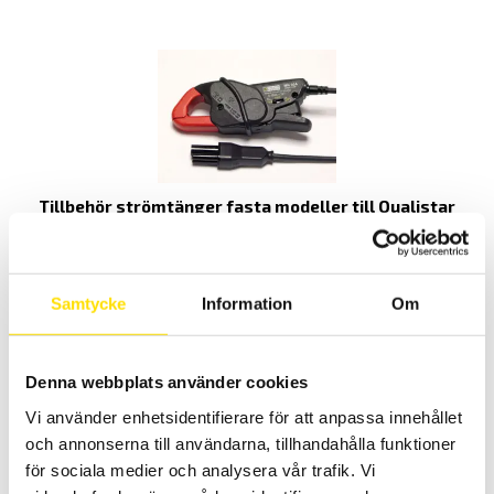
Tillbehör strömtänger fasta modeller till Qualistar
och PEL
Tillbehör strömtänger med anslutningskontakt avpassade för
dessa effekt- och energianalysatorer från Chauvin-Arnoux: PEL51,
PEL52, PEL102, PEL103, PEL104, PEL105, PEL106, PEL112, PEL113, PEL115,
Samtycke
Information
Om
CA8220, CA8331, CA8333, CA8334, CA8335, CA8336, CA83435.
PRISINTERVALL:
2,420.00
KR
–
26,930.00
KR
LÄS MER
2,420.00 KR
Denna webbplats använder cookies
TILL
26,930.00 KR
Vi använder enhetsidentifierare för att anpassa innehållet
och annonserna till användarna, tillhandahålla funktioner
för sociala medier och analysera vår trafik. Vi