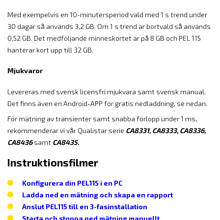
Med exempelvis en 10-minutersperiod vald med 1 s trend under
30 dagar så används 3,2 GB. Om 1 s trend är bortvald så används
0,52 GB. Det medföljande minneskortet är på 8 GB och PEL 115
hanterar kort upp till 32 GB.
Mjukvaror
Levereras med svensk licensfri mjukvara samt svensk manual.
Det finns även en Android-APP för gratis nedladdning, se nedan.
För mätning av transienter samt snabba förlopp under 1 ms,
rekommenderar vi vår Qualistar serie
CA8331, CA8333,
CA8336,
CA8436
samt
CA8435.
Instruktionsfilmer
Konfigurera din PEL115 i en PC
Ladda ned en mätning och skapa en rapport
Anslut PEL115 till en 3-fasinstallation
Starta och stoppa ned mätning manuellt