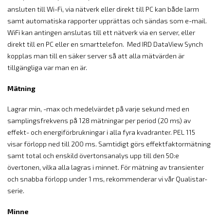
ansluten till Wi-Fi, via nätverk eller direkt till PC kan både larm
samt automatiska rapporter upprättas och sändas som e-mail.
WiFi kan antingen anslutas till ett nätverk via en server, eller
direkt till en PC eller en smarttelefon. Med IRD DataView Synch
kopplas man till en säker server så att alla mätvärden är
tillgängliga var man en är.
Mätning
Lagrar min, -max och medelvärdet på varje sekund med en
samplingsfrekvens på 128 mätningar per period (20 ms) av
effekt- och energiförbrukningar i alla fyra kvadranter. PEL 115
visar förlopp ned till 200 ms. Samtidigt görs effektfaktormätning
samt total och enskild övertonsanalys upp till den 50:e
övertonen, vilka alla lagras i minnet. För mätning av transienter
och snabba förlopp under 1 ms, rekommenderar vi vår Qualistar-
serie.
Minne