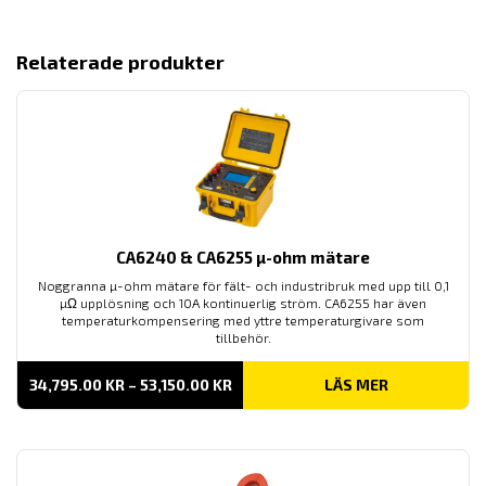
79,250.00 KR
Relaterade produkter
CA6240 & CA6255 µ-ohm mätare
Noggranna µ-ohm mätare för fält- och industribruk med upp till 0,1
µΩ upplösning och 10A kontinuerlig ström. CA6255 har även
temperaturkompensering med yttre temperaturgivare som
tillbehör.
PRISINTERVALL:
34,795.00
KR
–
53,150.00
KR
LÄS MER
34,795.00 KR
TILL
53,150.00 KR