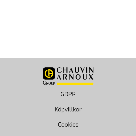
Spänning är ett centralt begrepp inom elektricitet och
elteknik. Kortfattat är spänning den kraft som driver
elektroner genom en ledare – den ”tryckkraft” som gör
att ström kan flöda. Utan spänning skulle inget elektriskt
flöde uppstå och det skulle inte finnas något sätt att
överföra energi via elektricitet. Hos CA Mätsystem är
förståelsen av spänning […]
GDPR
Köpvillkor
Cookies