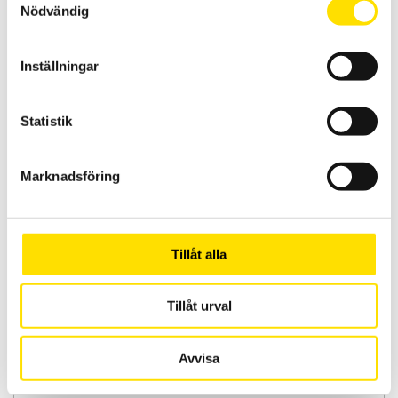
Nödvändig
Inställningar
Stat / Län / Region
Statistik
Postnummer
Marknadsföring
Tillåt alla
Land
▾
Tillåt urval
Avvisa
E-post