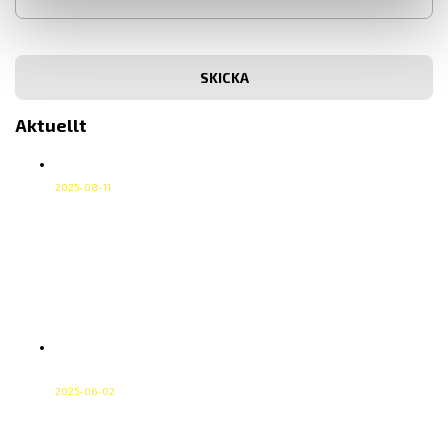
Aktuellt
Vi sänder våra paket med DHL Go Green
2025-08-11
Vi sänder våra paket med DHL Go Green Vår
transportpartner för inrikesfrakter är DHL Freight. Vi har
lagt till tillägget DHL Go Green som en del i vårt
miljöarbete, det utan att höja våra fraktpriser. I DHL Go
Green ingår följande; Läs mer om DHL Go Green på deras
hemsida.
Vad är ström? En grundläggande guide
från CA Mätsystem
2025-06-02
Ström är ett av de mest centrala begreppen inom
elteknik och mätteknik. Kort sagt är strömelektriska