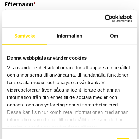
Efternamn
Telefon
Samtycke
Information
Om
Denna webbplats använder cookies
Adress
Gatuadress
Vi använder enhetsidentifierare för att anpassa innehållet
och annonserna till användarna, tillhandahålla funktioner
för sociala medier och analysera vår trafik. Vi
vidarebefordrar även sådana identifierare och annan
information från din enhet till de sociala medier och
Gatuadress rad 2
annons- och analysföretag som vi samarbetar med.
Dessa kan i sin tur kombinera informationen med annan
information som du har tillhandahållit eller som de har
samlat in när du har använt deras tjänster.
Stad
Samtyckesval