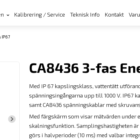
en
Kalibrering / Service
Teknisk Info
Kontakt
Var
 IP67
CA8436 3-fas Ene
Med IP 67 kapslingsklass, vattentätt utföra
spänningsingångarna upp till 1000 V. IP67 
samt CA8436 spänningskablar med skruvans
Med färgskärm som visar mätvärden under 
skalningsfunktion. Samplingshastigheten är 
görs i halvperioder (10 ms) med valbar integ