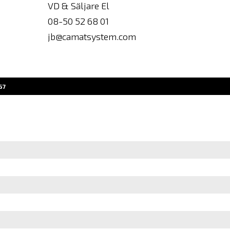
VD & Säljare El
08-50 52 68 01
jb@camatsystem.com
67