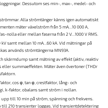
 av loggningar. Dessutom ses min-, max-, medel- och
 strömmar. Alla strömtänger känns igen automatiskt
trumenten mäter växelström från 5 mA…10 000 A,
as-nolla eller mellan faserna från 2 V…1000 V RMS.
kV samt mellan 10 mA…60 kA. Vid mätningar på
nskas används strömtängerna MN93A.
h skärmdump samt mätning av effekt (aktiv, reaktiv
 fas eller summaeffekten. Mäter även övertoner (THDr
sfaktorn.
ktor, cos φ, tan φ, crestfaktor, lång- och
gi, k-faktor, obalans samt ström i nollan.
upp till 10 min på ström, spänning och frekvens.
ill 210 transienter loggas. Vid transientdetektering