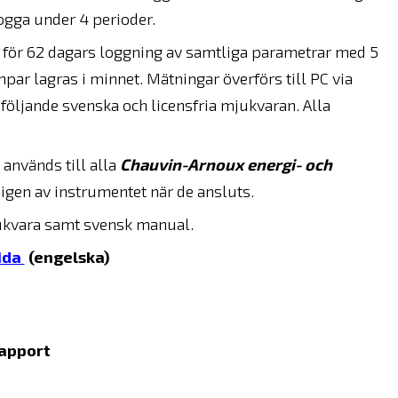
ogga under 4 perioder.
er för 62 dagars loggning av samtliga parametrar med 5
par lagras i minnet. Mätningar överförs till PC via
öljande svenska och licensfria mjukvaran. Alla
nvänds till alla
Chauvin-Arnoux energi- och
gen av instrumentet när de ansluts.
ukvara samt svensk manual.
ida
(engelska)
rapport