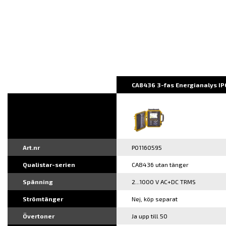
CA8436 3-fas Energianalys IP
Art.nr
P01160595
Qualistar-serien
CA8436 utan tänger
Spänning
2...1000 V AC+DC TRMS
Strömtänger
Nej, köp separat
Övertoner
Ja upp till 50