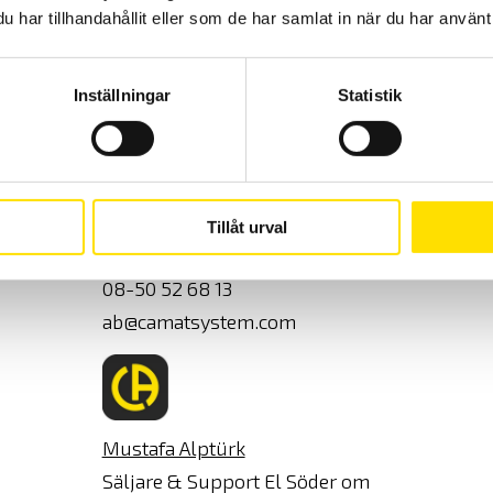
har tillhandahållit eller som de har samlat in när du har använt 
Kontaktpersoner
Jag vill v
Inställningar
Statistik
E-post
Alex Blom
Säljare & Support El Norr om
Tillåt urval
Mälardalen
Ange
08-50 52 68 13
e-
ab@camatsystem.com
post
Mustafa Alptürk
Säljare & Support El Söder om