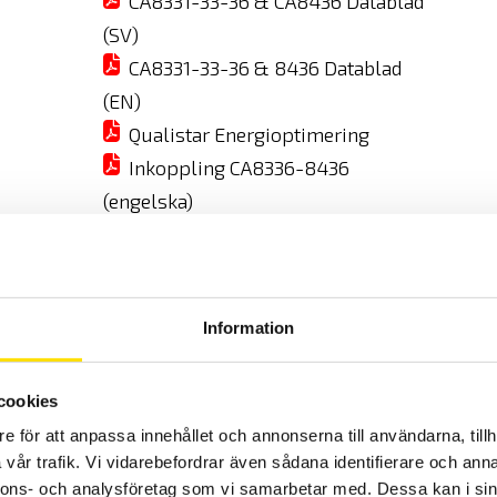
CA8331-33-36 & CA8436 Datablad
(SV)
CA8331-33-36 & 8436 Datablad
(EN)
Qualistar Energioptimering
Inkoppling CA8336-8436
(engelska)
CA - 8436 manual (engelsk)
Energi- och övertonsguiden 2024
Information
SKRIV UT
DELA
KALIBRERING / SERVICE
cookies
e för att anpassa innehållet och annonserna till användarna, tillh
Tillverkare:
vår trafik. Vi vidarebefordrar även sådana identifierare och anna
Chauvin-A
nnons- och analysföretag som vi samarbetar med. Dessa kan i sin