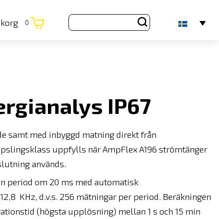
ukorg
0
rgianalys IP67
nde samt med inbyggd matning direkt från
kapslingsklass uppfylls när AmpFlex A196 strömtänger
lutning används.
en period om 20 ms med automatisk
12,8 KHz, d.v.s. 256 mätningar per period. Beräkningen
rationstid (högsta upplösning) mellan 1 s och 15 min