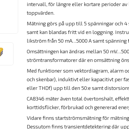
intervall, för längre eller kortare perioder
toppvärden.
Mätning görs på upp till 5 spänningar och 4
samt kan blandas fritt vid en loggning. Ins
likström från 50 mA…5000 A samt spänning f
Omsättningen kan ändras mellan 50 mV…500 
strömtransformatorer där en omsättning ö
Med funktioner som vektordiagram, alarm oc
och skenbar), induktivt eller kapacitivt per
eller THDf) upp till den 50:e samt distorsion
CA8346 mäter även total övertonshalt, effektfa
korttidsflicker, förbrukad och genererad ener
Vidare finns startströmsmätning för mätning 
Dessutom finns transientdetektering där upp t