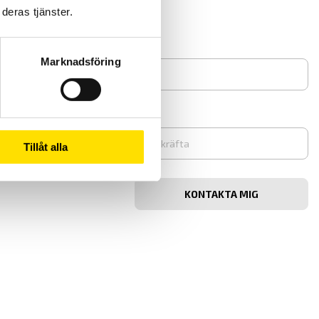
deras tjänster.
eta mer
Marknadsföring
Tillåt alla
Bekräfta
e-
post