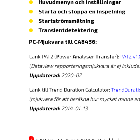
Huvudmenyn och inställningar
Starta och stoppa en inspelning
Startströmsmätning
Transientdetektering
PC-Mjukvara till CA8436:
Länk PAT2 (
P
ower 
A
nalyser 
T
ransfer): 
Uppdaterad:
 2020-02
Länk till Trend Duration Calculator: 
Uppdaterad: