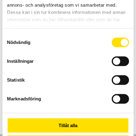
annons- och analysföretag som vi samarbetar med.
LÄS MER
Dessa kan i sin tur kombinera informationen med annan
information som du har tillhandahållit eller som de har
samlat in när du har använt deras tjänster.
Samtyckesval
Nödvändig
Inställningar
KERN Betongprovare FC 1K-BT
Statistik
Noggrann och användarvänlig tryckhållfasthetsprovare med
inbyggd 1000 N lastcell från KERN-SAUTER för mätning av
motståndskraft på sprutbetong.
Marknadsföring
15,400.00
kr
LÄS MER
Tillåt alla