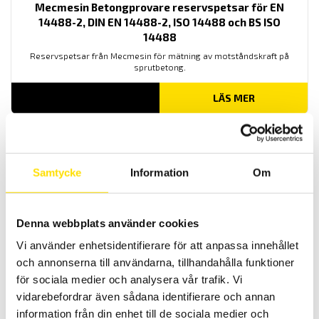
Mecmesin Betongprovare reservspetsar för EN
14488-2, DIN EN 14488-2, ISO 14488 och BS ISO
14488
Reservspetsar från Mecmesin för mätning av motståndskraft på
sprutbetong.
LÄS MER
Samtycke
Information
Om
Denna webbplats använder cookies
Vi använder enhetsidentifierare för att anpassa innehållet
Mecmesin Betongprovare Shotcrete Penetrometer
och annonserna till användarna, tillhandahålla funktioner
1000N
för sociala medier och analysera vår trafik. Vi
Noggrann och användarvänlig tryckhållfasthetsprovare med
inbyggd 1000 N lastcell från Mecmesin för mätning av
vidarebefordrar även sådana identifierare och annan
motståndskraft på sprutbetong.
information från din enhet till de sociala medier och