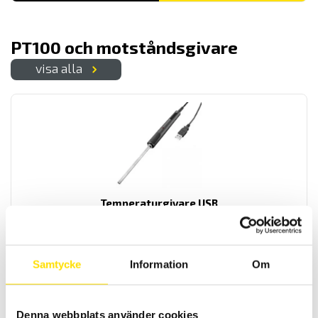
PT100 och motståndsgivare
visa alla
Temperaturgivare USB
Handhållen temperaturprob med USB interface för enkla mätningar
870.00
kr
LÄS MER
Samtycke
Information
Om
Denna webbplats använder cookies