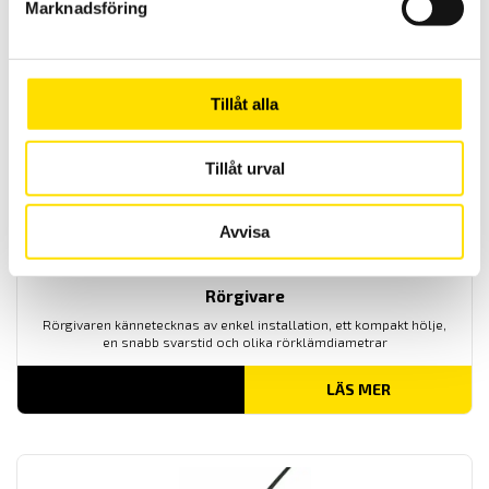
Marknadsföring
väl utomhus som inomhus-applikationer och renrum.
LÄS MER
Tillåt alla
Tillåt urval
Avvisa
Rörgivare
Rörgivaren kännetecknas av enkel installation, ett kompakt hölje,
en snabb svarstid och olika rörklämdiametrar
LÄS MER