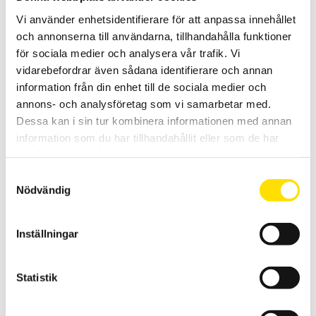
Vi använder enhetsidentifierare för att anpassa innehållet
och annonserna till användarna, tillhandahålla funktioner
för sociala medier och analysera vår trafik. Vi
vidarebefordrar även sådana identifierare och annan
Insticksgivare med gänga
information från din enhet till de sociala medier och
annons- och analysföretag som vi samarbetar med.
Pt100-skruvsensorn kännetecknas av hög tillförlitlighet och
lättrengjorda ytor.
Dessa kan i sin tur kombinera informationen med annan
information som du har tillhandahållit eller som de har
LÄS MER
samlat in när du har använt deras tjänster.
Samtyckesval
Nödvändig
Inställningar
Statistik
Temperatur och luftfuktighetsgivare
Vi har ett brett utbud av temperatur- och luftfuktighetsgivare. För så