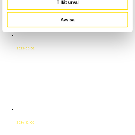
transportpartner för inrikesfrakter är DHL Freight. Vi har
Tillåt urval
lagt till tillägget DHL Go Green som en del i vårt
miljöarbete, det utan att höja våra fraktpriser. I DHL Go
Avvisa
Green ingår följande; Läs mer om DHL Go Green på deras
hemsida.
Vad är ström? En grundläggande guide
från CA Mätsystem
2025-06-02
Ström är ett av de mest centrala begreppen inom
elteknik och mätteknik. Kort sagt är strömelektriska
laddningar som flödar i en ledare när det finns en
elektrisk potentialskillnad. Dettaflöde, som drivs av
spänningen (volt), bildar grunden för alla elektriska
system ochapplikationer, från enkla kretsar till komplexa
industriprocesser. Ström i praktiken Ström mäts i
enheten ampere […]
Materialprovning En Komplett Guide för
Industriella Behov
2024-12-06
Materialprovning är en avgörande del av industrin, där