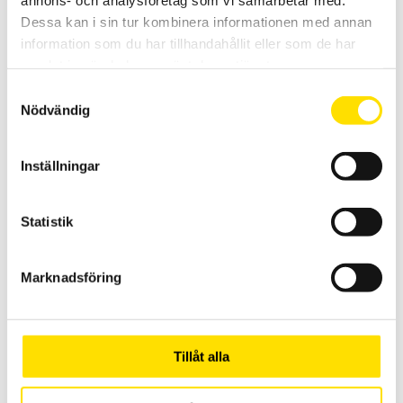
Dessa kan i sin tur kombinera informationen med annan
information som du har tillhandahållit eller som de har
samlat in när du har använt deras tjänster.
Samtyckesval
Nödvändig
Inställningar
Statistik
Strömtranformatorer
Marknadsföring
Aktuellt
Vi sänder våra paket med DHL Go Green
Tillåt alla
2025-08-11
Vi sänder våra paket med DHL Go Green Vår