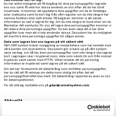
Du har alltid möjlighet att få tillgång till dina personuppgifter lagrade
hos oss samt få veta hur dessa används av oss efter att de har blivit
insamlade. Vi kommer att uppdatera dina uppgifter om de är felaktiga
eller inaktuella samt ta bort dig från vårt register om du inte längre har
samma funktion eller bytt arbete. På begäran, kommer vi att sända
information av vad vi lagrat till dig. Om du inte längre är kund eller om du
återkallar ditt samtycke för oss att lagra dina personuppgifter kommer vi
att radera dina personliga uppgifter. Du kan även välja att vi har dina
uppgifter kvar men att vi inte använder dessa. Dessutom har du möjlighet
att överföra dina personliga uppgifter till någon annan.
Data som lagras hos oss lagras på ett säkert sätt
Vårt CRM system kräver inloggning av medarbetare som har kontakt med
våra kunder och leverantörer. Dessutom gör vi back-up på vårt system
varje vardag, och då tas även personuppgifter som inte längre ska lagras
bort. Lagringen sker i krypterat moln, data som sänds till och från molnet
krypteras samt sänds med HTTPS. Vilket innebär att all personlig
information är krypterad samt lagras på ett säkert sätt.
Om det har förekommit ett dataintrång som omfattar personuppgifter,
har du rätt att få vetskap om detta inom skälig tid efter det att
personuppgiftsbrottet blev känt. Ett dataintrång rapporteras även av oss
till datainspektionen.
För ett utdrag, kontakta oss på
gdpr@camatsystem.com
Aktuellt
Vi sänder våra paket med DHL Go Green