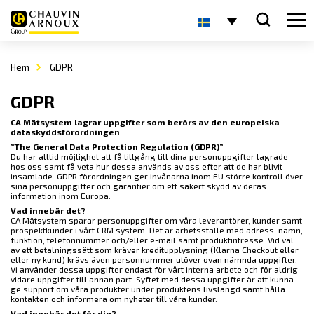
Hem
GDPR
GDPR
CA Mätsystem lagrar uppgifter som berörs av den europeiska
dataskyddsförordningen
”The General Data Protection Regulation (GDPR)”
Du har alltid möjlighet att få tillgång till dina personuppgifter lagrade
hos oss samt få veta hur dessa används av oss efter att de har blivit
insamlade. GDPR förordningen ger invånarna inom EU större kontroll över
sina personuppgifter och garantier om ett säkert skydd av deras
information inom Europa.
Vad innebär det?
CA Mätsystem sparar personuppgifter om våra leverantörer, kunder samt
prospektkunder i vårt CRM system. Det är arbetsställe med adress, namn,
funktion, telefonnummer och/eller e-mail samt produktintresse. Vid val
av ett betalningssätt som kräver kreditupplysning (Klarna Checkout eller
eller ny kund) krävs även personnummer utöver ovan nämnda uppgifter.
Vi använder dessa uppgifter endast för vårt interna arbete och för aldrig
vidare uppgifter till annan part. Syftet med dessa uppgifter är att kunna
ge support om våra produkter under produktens livslängd samt hålla
kontakten och informera om nyheter till våra kunder.
Vad innebär det för dig?