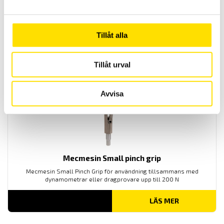
Mecmesin Fixing Plates
Vridmomentfixtur Mecmesin Fixing Plate för användning med
manuella och motoriserade provställ för momentmätning.
Tillåt alla
LÄS MER
Tillåt urval
Avvisa
Mecmesin Small pinch grip
Mecmesin Small Pinch Grip för användning tillsammans med
dynamometrar eller dragprovare upp till 200 N
LÄS MER