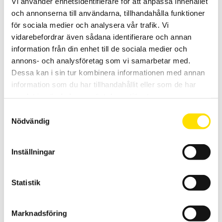
Vi använder enhetsidentifierare för att anpassa innehållet
och annonserna till användarna, tillhandahålla funktioner
för sociala medier och analysera vår trafik. Vi
vidarebefordrar även sådana identifierare och annan
information från din enhet till de sociala medier och
annons- och analysföretag som vi samarbetar med.
Dessa kan i sin tur kombinera informationen med annan
Mecmesin Large Pinch Grip
information som du har tillhandahållit eller som de har
samlat in när du har använt deras tjänster.
Mecmesin Large Pinch Grip för användning tillsammans med
dynamometrar eller dragprovare upp till 500 N
Samtyckesval
Nödvändig
LÄS MER
Inställningar
Statistik
Marknadsföring