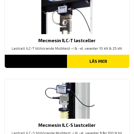
Mecmesin ILC-T lastceller
Lastcell ILC-T tillhörande Multitest -i & -xt, vaianter 10 kN & 25 kN.
LÄS MER
Mecmesin ILC-S lastceller
Lastcell ILC-S tillhörande Multitest -i & -xt, vaianter från 100 N till