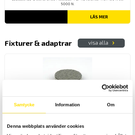
5000 N.
LÄS MER
Fixturer & adaptrar
visa alla
Mecmesin gummiklädd tryckplatta
Samtycke
Information
Om
Mecmesin kompressionsplatta gummiklädd för trycktester
LÄS MER
Denna webbplats använder cookies