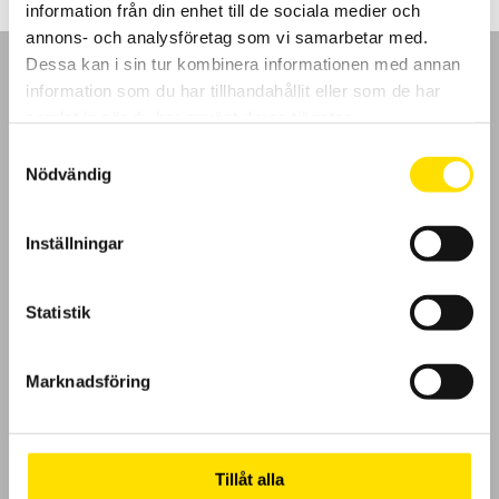
information från din enhet till de sociala medier och
annons- och analysföretag som vi samarbetar med.
Dessa kan i sin tur kombinera informationen med annan
information som du har tillhandahållit eller som de har
samlat in när du har använt deras tjänster.
Samtyckesval
GDPR
Nödvändig
Köpvillkor
Inställningar
Cookies
Statistik
Klagomål
Kundundersökning
Marknadsföring
Om Oss
Tillåt alla
Kontakt