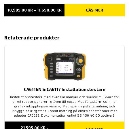
PRISINTERVALL:
10,995.00
KR
–
11,690.00
KR
LÄS MER
10,995.00 KR
TILL
11,690.00 KR
Relaterade produkter
CA6116N & CA6117 Installationstestare
Installationstestare med svenska menyer och svensk mjukvara för
enkel rapportgenerering även till excel. Med färgskärm som har
grafisk inkopplingsanvisning. Med spänningsfallsmätning och
inbyggd säkringstabell samt mätning på elbilsladdstationer med
adapter CA6652. Dokumentation enligt SS 436 40 00 utgåva 3.
21,595.00
KR
–