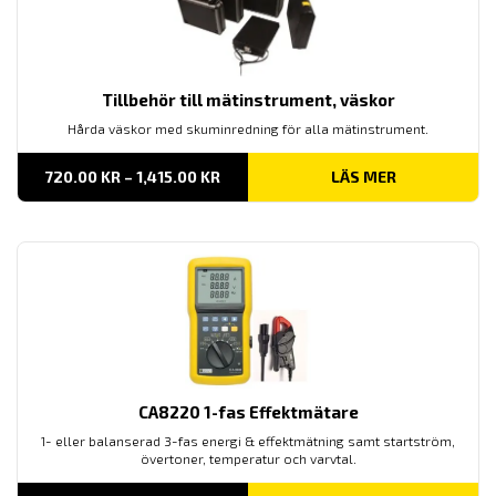
Tillbehör till mätinstrument, väskor
Hårda väskor med skuminredning för alla mätinstrument.
PRISINTERVALL:
720.00
KR
–
1,415.00
KR
LÄS MER
720.00 KR
TILL
1,415.00 KR
CA8220 1-fas Effektmätare
1- eller balanserad 3-fas energi & effektmätning samt startström,
övertoner, temperatur och varvtal.