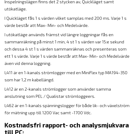
Inspelningslägen finns det 2 stycken av, Quickläget samt
utökatläge.
I Quickläget fås 1 s värden vilket samplas med 200 ms. Varje 1 s
värde består att Max- Min- och Medelvärde.
I utökatläge används främst vid längre loggningar fås en
sammanräkning på minst 1 min, 4 st 1 s värden var 15:e sekund
och dessa 4 st 1 s värden sammanräknas och presenteras som
ett 1 s värde. Varje 1 s värde består att Max- Min- och Medelvärde
även vid denna loggning.
L411 är en 1-kanals strömlogger med en MiniFlex typ MA194-350
som har 1,2 m kabellängd.
L412 är en 2-kanals strömlogger som använder samma
anslutning som PEL / Qualistar strömloggeers.
L462 är en 1-kanals spänningslogger för både lik- och växelström
för mätning upp till 1200 Vac samt -1700 Vdc.
Kostnadsfri rapport- och analysmjukvara
till PC: