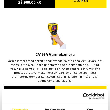
LÄS MER
PRISINTERVALL:
29,900.00
KR
21,900.00 KR
TILL
29,900.00 KR
CA1954 Värmekamera
Värmekamera med enkelt handhavande, svensk analysmjukvara och
svenska menyer. Snabb uppstartstid och långt batteritid. IR-bild,
vanlig bild samt bild-i-bild -funktion. Anslut andra instrument via
Bluetooth till värmekamera CA 1954 för att se de uppmätta
storheterna (temperatur, ström, spänning, effekt m.m.) direkt i
värmekamerans display.
15,590.00
KR
LÄS MER
Samtycke
Information
Om