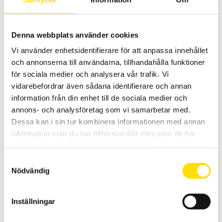
Denna webbplats använder cookies
Vi använder enhetsidentifierare för att anpassa innehållet
och annonserna till användarna, tillhandahålla funktioner
Tillbehör till mätinstrument, MultiFix & Magnetfix
för sociala medier och analysera vår trafik. Vi
Multifix och Magnetfix är magneter för enkel upphängning av
vidarebefordrar även sådana identifierare och annan
mätinstrument och väskor överallt!
information från din enhet till de sociala medier och
PRISINTERVALL:
260.00
KR
–
1,005.00
KR
LÄS MER
annons- och analysföretag som vi samarbetar med.
260.00 KR
Dessa kan i sin tur kombinera informationen med annan
TILL
1,005.00 KR
information som du har tillhandahållit eller som de har
samlat in när du har använt deras tjänster.
Samtyckesval
Nödvändig
Inställningar
F205, F407 & F607 Multifunktionstänger AC/DC med