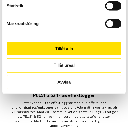
logger
Statistik
Multifunktionstänger med lik- och växelström TRMS samt extra
funktioner som spännings-, kontinuitet- och startströmsmätning.
Dessutom med effekt- och övertonsanalys på enskilda toner.
Praktisk loggerfunktion med Bluetooth för överföring av mätdata.
Marknadsföring
PRISINTERVALL:
4,490.00
KR
–
8,580.00
KR
LÄS MER
4,490.00 KR
TILL
8,580.00 KR
Tillåt alla
Tillåt urval
Avvisa
PEL51 & 52 1-fas effektlogger
Lättanvända 1-fas effektloggrar med alla effekt- och
energimätningsfunktioner samt cos phi. Alla mätningar lagras på
SD-minneskort. Med WiFi kommunikation samt VNC läge vilket gör
att PEL 51 & 52 kan kommunicera med alla telefoner eller
surfplattor. Med pc-baserad svensk mjukvara för lagring och
rapportgenerering.