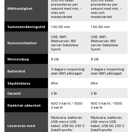
presenteras per
presenteras per
Mäthastighet
sekund med min, -
sekund med min, -
max och
max och
medelvärdet
medelvärdet
Sammanräkningstid
1 till 60 min
1 till 60 min
USB, WiFi,
USB, WiFi,
Webserver, IRD
Webserver, IRD
Kommunikation
server DataView
server DataView
Synch
Synch
Minnesdjup
8 GB
8 GB
3 dagars inspelning
3 dagars inspelning
Batteritid
utan WiFi påslaget
utan WiFi påslaget
Skyddsklass
IP54
IP54
Garanti
2 år
2 år
600 V kat IV / 1000
600 V kat IV / 1000
Elektrisk säkerhet
V kat III
V kat III
Mjukvara, batterier,
Mjukvara, batterier,
USB-micro USB
USB-micro USB
Levereras med
kabel, USB till 230 V,
kabel, USB till 230 V,
DataTransfer
DataTransfer