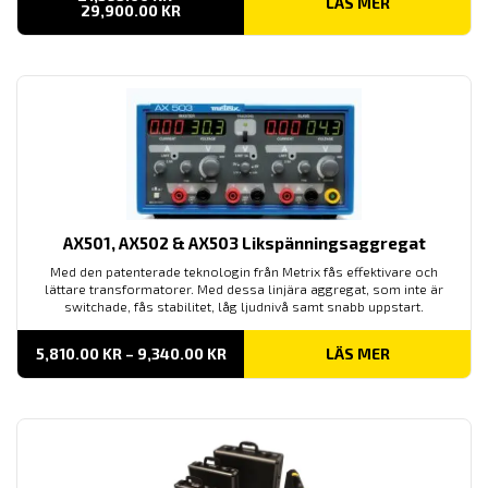
LÄS MER
PRISINTERVALL:
29,900.00
KR
21,595.00 KR
TILL
29,900.00 KR
AX501, AX502 & AX503 Likspänningsaggregat
Med den patenterade teknologin från Metrix fås effektivare och
lättare transformatorer. Med dessa linjära aggregat, som inte är
switchade, fås stabilitet, låg ljudnivå samt snabb uppstart.
PRISINTERVALL:
5,810.00
KR
–
9,340.00
KR
LÄS MER
5,810.00 KR
TILL
9,340.00 KR