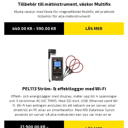
Tillbehör till mätinstrument, väskor Multifix
Mjuka väskor med fäste för magnetfästet Multifix, ett praktiskt
tillbehör för alla mätinstrument!
PRISINTERVALL:
440.00
KR
–
590.00
KR
LÄS MER
440.00 KR
TILL
590.00 KR
PEL113 Ström- & effektlogger med Wi-Fi
Effekt- och energilogger med display, mäter upp till 4 spänningar
och 3 strömmar AC+DC TRMS. Med SD-kort, USB, Ethernet samt Wi-
Fi. Wi-Fi kan antingen anslutas till ett nätverk via en server, eller
direkt till en PC eller en smarttelefon. Med IRD DataView Synch
används en server så alla mätvärden kan ses var man en är.
21,900.00
KR
–