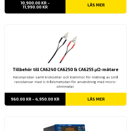
10,900.00
KR
–
LÄS MER
PRISINTERVALL:
11,990.00
KR
10,900.00 KR
TILL
11,990.00 KR
Tillbehör till CA6240 CA6250 & CA6255 μΩ-mätare
Kelvinprober samt krokodiler och klämmor för mätning av små
resistanser med 4-trådsmetoden för användning med micro-
ohmmeter.
PRISINTERVALL:
960.00
KR
–
4,950.00
KR
LÄS MER
960.00 KR
TILL
4,950.00 KR