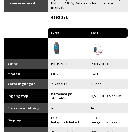
Levereras med
USB till 230 V, DataTransfer mjukvara,
manual
6295 Sek
L412
L411
Art.nr
P01157181
P01157180
Modell
L412
L411
Antal ingångar
2-kanaler
1-kanal
Beroende på
Ingångstyp
0,5...3000 A ac RMS
strömtång
Frekvensmätning
Ja
Ja
LCD
LCD
Display
bakgrundsbelyst
bakgrundsbelyst
200 ms vilket
200 ms vilket