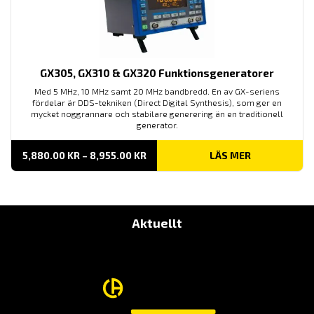
GX305, GX310 & GX320 Funktionsgeneratorer
Med 5 MHz, 10 MHz samt 20 MHz bandbredd. En av GX-seriens
fördelar är DDS-tekniken (Direct Digital Synthesis), som ger en
mycket noggrannare och stabilare generering än en traditionell
generator.
PRISINTERVALL:
5,880.00
KR
–
8,955.00
KR
LÄS MER
5,880.00 KR
TILL
8,955.00 KR
Aktuellt