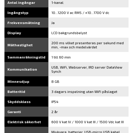
Antal ingångar
1-kanal
Ingångstyp
10...1200 V ac RMS / ±10...1700 V dc
Frekvensmätning
Ja
Display
LCD bakgrundsbelyst
200 ms vilket presenteras per sekund med
Mäthastighet
min, -max och medelvärdet
Sammanräkningstid
1 till 60 min
USB, WiFi, Webserver, IRD server DataView
Kommunikation
Synch
Minnesdjup
8 GB
Batteritid
3 dagars inspelning utan WiFi påslaget
Skyddsklass
IP54
Garanti
2 år
Elektrisk säkerhet
600 V kat IV / 1000 V kat III / 1500 Vdc kat III
Mjukvara, batterier, USB-micro USB kabel,