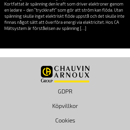
Kortfattat är spänning den kraft som driver elektroner genom
en ledare – den ”tryckkraft” som gör att ström kan flöda. Utan
spänning skulle inget elektriskt flöde uppstå och det skulle inte
finnas något sätt att överföra energi via elektricitet. Hos CA
Mätsystem är förståelsen av spänning […]
GDPR
Köpvillkor
Cookies