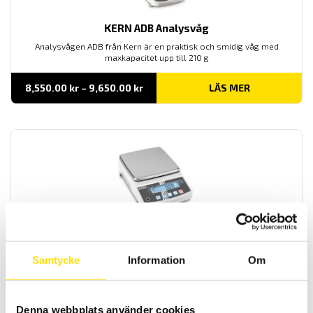
KERN ADB Analysvåg
Analysvågen ADB från Kern är en praktisk och smidig våg med
maxkapacitet upp till 210 g
Prisintervall:
8,550.00
kr
–
9,650.00
kr
LÄS MER
8,550.00 kr
till
9,650.00 kr
KERN PNJ Precisionsvåg
Precisionsvågen PNJ från Kern är en praktisk och smidig våg för
Samtycke
Information
Om
många olika applikationer med maxkapacitet upp till 12 kg
Prisintervall:
10,355.00
kr
–
11,300.00
kr
LÄS MER
10,355.00 kr
Denna webbplats använder cookies