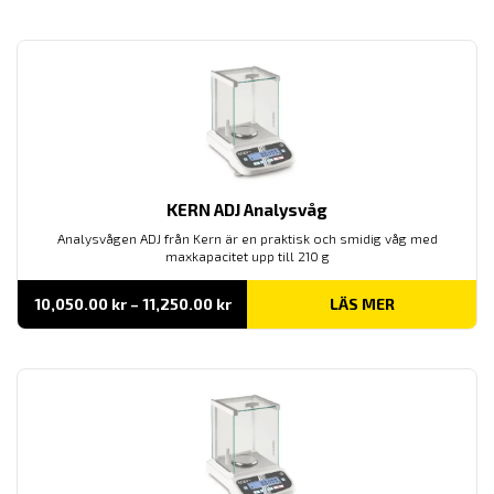
KERN ADJ Analysvåg
Analysvågen ADJ från Kern är en praktisk och smidig våg med
maxkapacitet upp till 210 g
Prisintervall:
10,050.00
kr
–
11,250.00
kr
LÄS MER
10,050.00 kr
till
11,250.00 kr