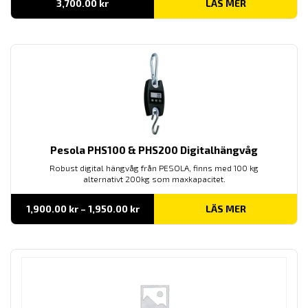
3,700.00
kr
LÄS MER
Pesola PHS100 & PHS200 Digitalhängvåg
Robust digital hängvåg från PESOLA, finns med 100 kg
alternativt 200kg som maxkapacitet.
Prisintervall:
1,900.00
kr
–
1,950.00
kr
LÄS MER
1,900.00 kr
till
1,950.00 kr