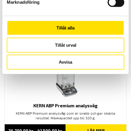
Marknadsföring
ET24 LiftLink 100ton – 500ton från Applied
Measurements ltd
ET24 Dyna-Link är en kraftfull, lättanvänd dynamometer med
Tillåt alla
maxkapacitet mellan 100 ton och 500 ton.
LÄS MER
Tillåt urval
Avvisa
KERN ABP Premium analysvåg
KERN ABP Premium analysvåg som är snabb och ger stabila
resultat. Maxkapacitet upp till 320 g.
Prisintervall:
26,700.00
kr
–
41,500.00
kr
LÄS MER