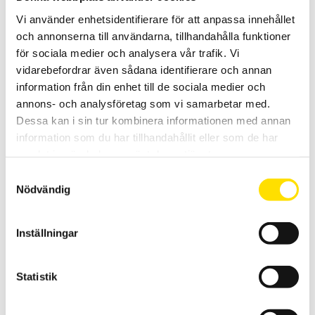
till
11,300.00 kr
Vi använder enhetsidentifierare för att anpassa innehållet
och annonserna till användarna, tillhandahålla funktioner
för sociala medier och analysera vår trafik. Vi
vidarebefordrar även sådana identifierare och annan
information från din enhet till de sociala medier och
annons- och analysföretag som vi samarbetar med.
Dessa kan i sin tur kombinera informationen med annan
KERN EWJ Precisionsvåg
information som du har tillhandahållit eller som de har
Precisionsvågen EWJ från Kern är en praktisk och smidig våg för
samlat in när du har använt deras tjänster.
många olika applikationer med maxkapacitet upp till 6 kg
Samtyckesval
Nödvändig
Prisintervall:
5,750.00
kr
–
7,050.00
kr
LÄS MER
5,750.00 kr
till
7,050.00 kr
Inställningar
Statistik