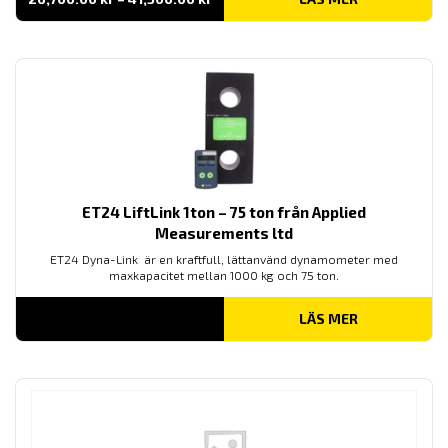
26,700.00 kr
till
41,500.00 kr
ET24 LiftLink 1ton – 75 ton från Applied
Measurements ltd
ET24 Dyna-Link är en kraftfull, lättanvänd dynamometer med
maxkapacitet mellan 1000 kg och 75 ton.
LÄS MER