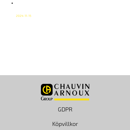
Vad är spänning? En guide från CA
Mätsystem
2024-11-15
Spänning är ett centralt begrepp inom elektricitet och
elteknik. Kortfattat är spänning den kraft som driver
elektroner genom en ledare – den ”tryckkraft” som gör
att ström kan flöda. Utan spänning skulle inget elektriskt
flöde uppstå och det skulle inte finnas något sätt att
överföra energi via elektricitet. Hos CA Mätsystem är
förståelsen av spänning […]
GDPR
Köpvillkor