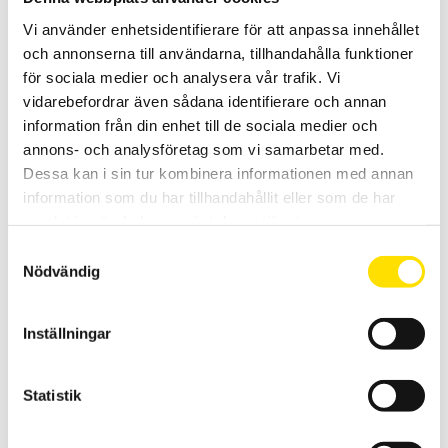
Vi använder enhetsidentifierare för att anpassa innehållet
och annonserna till användarna, tillhandahålla funktioner
för sociala medier och analysera vår trafik. Vi
vidarebefordrar även sådana identifierare och annan
information från din enhet till de sociala medier och
Djurapplikationer
annons- och analysföretag som vi samarbetar med.
Dessa kan i sin tur kombinera informationen med annan
Aktuellt
information som du har tillhandahållit eller som de har
samlat in när du har använt deras tjänster.
Vi sänder våra paket med DHL Go Green
Samtyckesval
2025-08-11
Nödvändig
Vi sänder våra paket med DHL Go Green Vår
transportpartner för inrikesfrakter är DHL Freight. Vi har
lagt till tillägget DHL Go Green som en del i vårt
Inställningar
miljöarbete, det utan att höja våra fraktpriser. I DHL Go
Green ingår följande; Läs mer om DHL Go Green på deras
hemsida.
Statistik
Vad är ström? En grundläggande guide
från CA Mätsystem