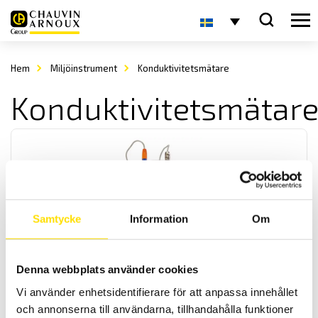
Hem
Miljöinstrument
Konduktivitetsmätare
Konduktivitetsmätar
Samtycke
Information
Om
CA10141 & CA10141E Konduktivitetsmeter med
logger
Denna webbplats använder cookies
Logger för för kontroll av vattenkvalitet. Mäter konduktivitet-, TDS-,
salthalt, resistivitet samt temperatur. Två modeller finns antingen
Vi använder enhetsidentifierare för att anpassa innehållet
IP67 vattentät med prob, eller en modell med standard BNC
anslutning som inte är vattentät.
och annonserna till användarna, tillhandahålla funktioner