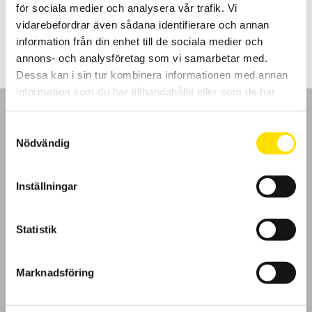
för sociala medier och analysera vår trafik. Vi
Prisintervall:
9,620.00
kr
–
10,800.00
kr
LÄS MER
vidarebefordrar även sådana identifierare och annan
9,620.00 kr
till
information från din enhet till de sociala medier och
10,800.00 kr
annons- och analysföretag som vi samarbetar med.
Dessa kan i sin tur kombinera informationen med annan
information som du har tillhandahållit eller som de har
samlat in när du har använt deras tjänster.
Samtyckesval
Nödvändig
GDPR
Inställningar
Köpvillkor
Statistik
Cookies
Klagomål
Marknadsföring
Kundundersökning