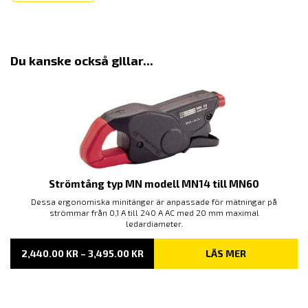
Du kanske också gillar...
Strömtång typ MN modell MN14 till MN60
Dessa ergonomiska minitänger är anpassade för mätningar på
strömmar från 0,1 A till 240 A AC med 20 mm maximal
ledardiameter.
PRISINTERVALL:
2,440.00
KR
–
3,495.00
KR
LÄS MER
2,440.00 KR
TILL
3,495.00 KR