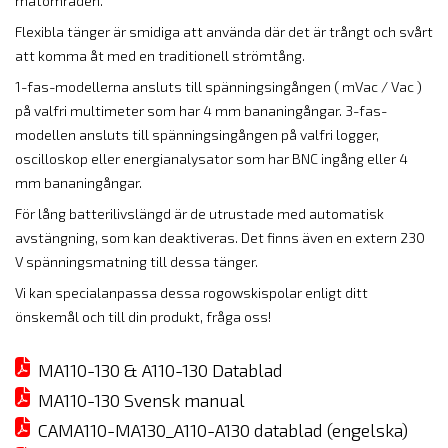
mätområden.
Flexibla tänger är smidiga att använda där det är trångt och svårt
att komma åt med en traditionell strömtång.
1-fas-modellerna ansluts till spänningsingången ( mVac / Vac )
på valfri multimeter som har 4 mm bananingångar. 3-fas-
modellen ansluts till spänningsingången på valfri logger,
oscilloskop eller energianalysator som har BNC ingång eller 4
mm bananingångar.
För lång batterilivslängd är de utrustade med automatisk
avstängning, som kan deaktiveras. Det finns även en extern 230
V spänningsmatning till dessa tänger.
Vi kan specialanpassa dessa rogowskispolar enligt ditt
önskemål och till din produkt, fråga oss!
MA110-130 & A110-130 Datablad
MA110-130 Svensk manual
CAMA110-MA130_A110-A130 datablad (engelska)