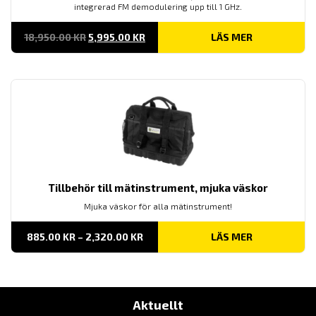
integrerad FM demodulering upp till 1 GHz.
DET
DET
18,950.00
KR
5,995.00
KR
LÄS MER
URSPRUNGLIGA
NUVARANDE
PRISET
PRISET
VAR:
ÄR:
18,950.00 KR.
5,995.00 KR.
Tillbehör till mätinstrument, mjuka väskor
Mjuka väskor för alla mätinstrument!
PRISINTERVALL:
885.00
KR
–
2,320.00
KR
LÄS MER
885.00 KR
TILL
2,320.00 KR
Aktuellt