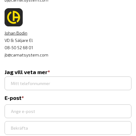
Johan Bodin
VD & Säljare El
08-50 52 68 01
jb@camatsystem.com
Jag vill veta mer
E-post
Ange
e-