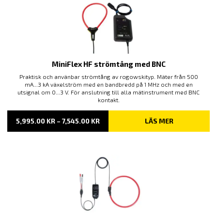
MiniFlex HF strömtång med BNC
Praktisk och använbar strömtång av rogowskityp. Mäter från 500
mA...3 kA växelström med en bandbredd på 1 MHz och med en
utsignal om 0...3 V. För anslutning till alla mätinstrument med BNC
kontakt.
PRISINTERVALL:
5,995.00
KR
–
7,545.00
KR
LÄS MER
5,995.00 KR
TILL
7,545.00 KR