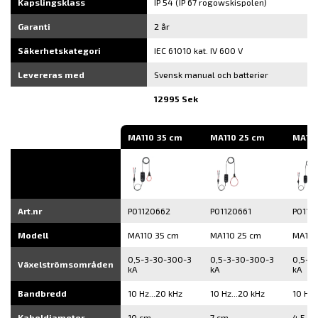
Kapslingsklass
IP 54 (IP 67 rogowskispolen)
Garanti
2 år
Säkerhetskategori
IEC 61010 kat. IV 600 V
Levereras med
Svensk manual och batterier
12995 Sek
MA110 35 cm
MA110 25 cm
MA110
Art.nr
P01120662
P01120661
P0112
Modell
MA110 35 cm
MA110 25 cm
MA110
0,5-3-30-300-3
0,5-3-30-300-3
0,5-3
Växelströmsområden
kA
kA
kA
Bandbredd
10 Hz...20 kHz
10 Hz...20 kHz
10 Hz.
Kabeldiameter
10 cm
7 cm
4,5 c