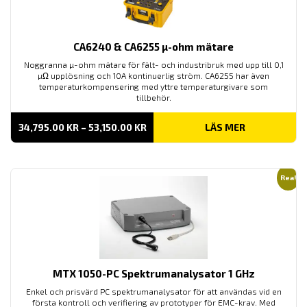
CA6240 & CA6255 µ-ohm mätare
Noggranna µ-ohm mätare för fält- och industribruk med upp till 0,1
µΩ upplösning och 10A kontinuerlig ström. CA6255 har även
temperaturkompensering med yttre temperaturgivare som
tillbehör.
PRISINTERVALL:
34,795.00
KR
–
53,150.00
KR
LÄS MER
34,795.00 KR
TILL
53,150.00 KR
Rea!
MTX 1050-PC Spektrumanalysator 1 GHz
Enkel och prisvärd PC spektrumanalysator för att användas vid en
första kontroll och verifiering av prototyper för EMC-krav. Med