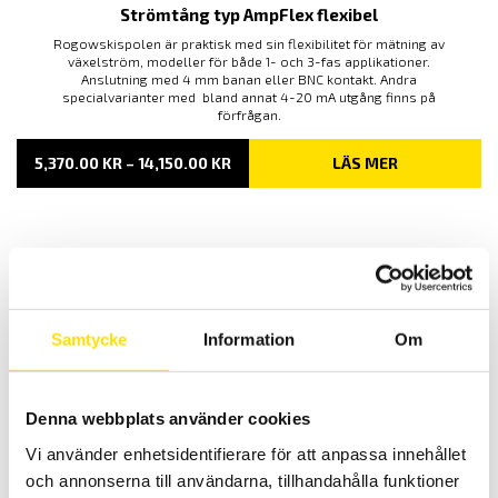
Strömtång typ AmpFlex flexibel
Rogowskispolen är praktisk med sin flexibilitet för mätning av
växelström, modeller för både 1- och 3-fas applikationer.
Anslutning med 4 mm banan eller BNC kontakt. Andra
specialvarianter med bland annat 4-20 mA utgång finns på
förfrågan.
PRISINTERVALL:
5,370.00
KR
–
14,150.00
KR
LÄS MER
5,370.00 KR
TILL
14,150.00 KR
Relaterade produkter
Samtycke
Information
Om
Denna webbplats använder cookies
Vi använder enhetsidentifierare för att anpassa innehållet
CA6116N & CA6117 Installationstestare
och annonserna till användarna, tillhandahålla funktioner
Installationstestare med svenska menyer och svensk mjukvara för