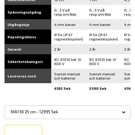
0...3 V på
0...3 V på
0...3 V
Spänningsutgång
resp.område
resp.område
resp.
Utgångstyp
4 mm banan
4 mm banan
4 mm 
IP 54 (IP 67
IP 54 (IP 67
IP 54 (
Kapslingsklass
rogowskispolen)
rogowskispolen)
rogow
Garanti
2 år
2 år
2 år
IEC 61010 kat. IV
IEC 61010 kat. IV
IEC 61
Säkerhetskategori
600 V
600 V
600 V
Svensk manual
Svensk manual
Svens
Levereras med
och batterier
och batterier
och ba
6185 Sek
5390 Sek
4760 
▾
MA130 25 cm - 12995 Sek
Köp