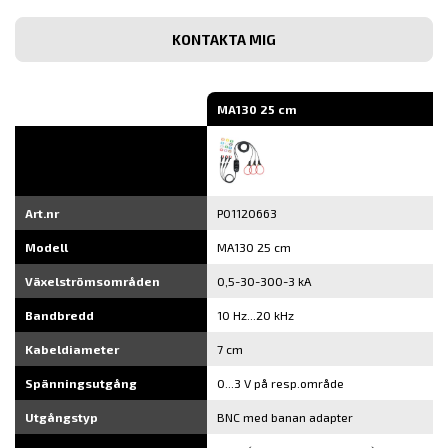
post
Bekräfta
e-
post
MA130 25 cm
Art.nr
P01120663
Modell
MA130 25 cm
Växelströmsområden
0,5-30-300-3 kA
Bandbredd
10 Hz...20 kHz
Kabeldiameter
7 cm
Spänningsutgång
0...3 V på resp.område
Utgångstyp
BNC med banan adapter