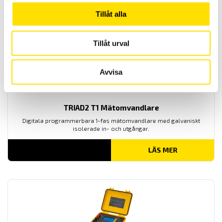
PRISINTERVALL:
2,260.00
KR
–
4,460.00
KR
LÄS MER
2,260.00 KR
Tillåt alla
TILL
4,460.00 KR
Tillåt urval
Avvisa
TRIAD2 T1 Mätomvandlare
Digitala programmerbara 1-fas mätomvandlare med galvaniskt
isolerade in- och utgångar.
LÄS MER