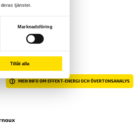
deras tjänster.
Marknadsföring
Tillåt alla
I
MEN INFO OM EFFEKT-ENERGI OCH ÖVERTONSANALYS
rnoux