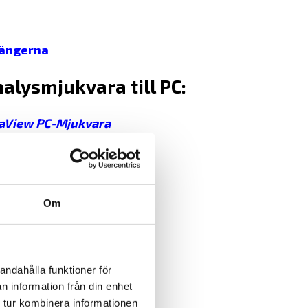
mtängerna
alysmjukvara till PC:
aView PC-Mjukvara
EL Transfer
Om
andahålla funktioner för
n information från din enhet
 tur kombinera informationen