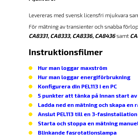
Levereras med svensk licensfri mjukvara sa
För mätning av transienter och snabba förlo
CA8331, CA8333,
CA8336,
CA8436
samt
CA
Instruktionsfilmer
Hur man loggar maxström
Hur man loggar energiförbrukning
Konfigurera din PEL113 i en PC
5 punkter att tänka på innan start av
Ladda ned en mätning och skapa en 
Anslut PEL113 till en 3-fasinstallation
Starta och stoppa en mätning manuel
Blinkande fasrotationslampa