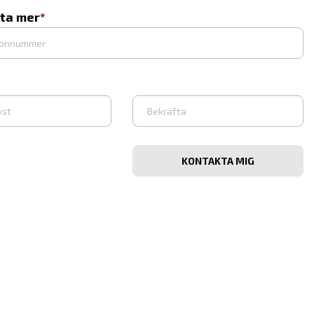
eta mer
Bekräfta
e-
post