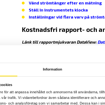
Vänd strömtänger efter en mätning
Ställ in instrumentets klocka
Inställningar vid flera varv på strö
Kostnadsfri rapport- och an
Länk till rapportmjukvaran DataView:
Dat
Länk till analysmjukvaran PEL Transfer
:
P
PEL11x FimWare
:
PEL11x FirmWare
Information
Länk till Andriod APP:
cookies
e för att anpassa innehållet och annonserna till användarna, tillh
PEL112-113-115 datablad
vår trafik. Vi vidarebefordrar även sådana identifierare och anna
PEL112-113-115 datablad (eng)
nnons- och analysföretag som vi samarbetar med. Dessa kan i sin