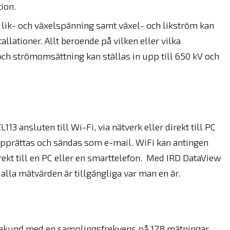
ion.
ik- och växelspänning samt växel- och likström kan
llationer. Allt beroende på vilken eller vilka
h strömomsättning kan ställas in upp till 650 kV och
3 ansluten till Wi-Fi, via nätverk eller direkt till PC
pprättas och sändas som e-mail. WiFi kan antingen
direkt till en PC eller en smarttelefon. Med IRD DataView
 alla mätvärden är tillgängliga var man en är.
 sekund med en samplingsfrekvens på 128 mätningar