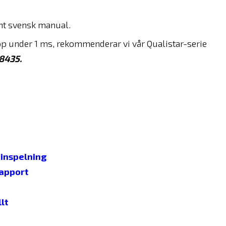
mt svensk manual.
pp under 1 ms, rekommenderar vi vår Qualistar-serie
8435.
 inspelning
rapport
lt