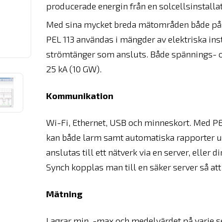
producerade energin från en solcellsinstallat
Med sina mycket breda mätområden både på l
PEL 113 användas i mängder av elektriska insta
strömtänger som ansluts. Både spännings- oc
25 kA (10 GW).
Kommunikation
Wi-Fi, Ethernet, USB och minneskort. Med PEL11
kan både larm samt automatiska rapporter u
anslutas till ett nätverk via en server, eller 
Synch kopplas man till en säker server så att
Mätning
Lagrar min, -max och medelvärdet på varje