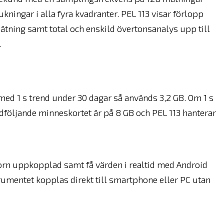
kningar i alla fyra kvadranter. PEL 113 visar förlopp
mätning samt total och enskild övertonsanalys upp till
.
d 1 s trend under 30 dagar så används 3,2 GB. Om 1 s
dföljande minneskortet är på 8 GB och PEL 113 hanterar
n uppkopplad samt få värden i realtid med Android
mentet kopplas direkt till smartphone eller PC utan