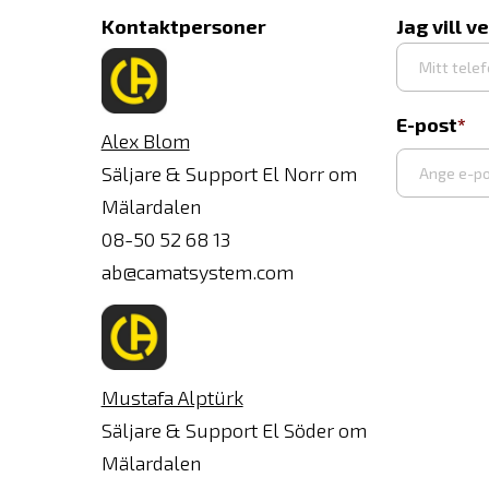
Kontaktpersoner
Jag vill v
E-post
Alex Blom
Säljare & Support El Norr om
Mälardalen
Ange
08-50 52 68 13
e-
ab@camatsystem.com
post
Mustafa Alptürk
Säljare & Support El Söder om
Mälardalen