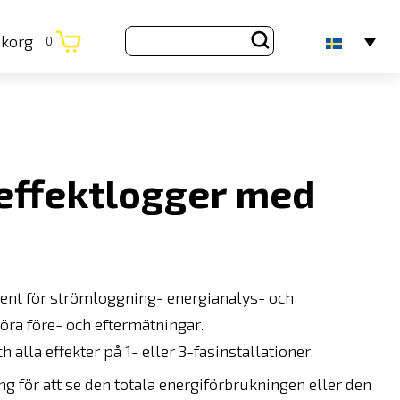
ukorg
0
effektlogger med
ument för strömloggning- energianalys- och
öra före- och eftermätningar.
alla effekter på 1- eller 3-fasinstallationer.
g för att se den totala energiförbrukningen eller den