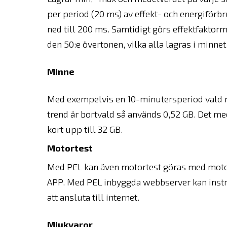
per period (20 ms) av effekt- och energiförbru
ned till 200 ms. Samtidigt görs effektfaktor
den 50:e övertonen, vilka alla lagras i minnet
Minne
Med exempelvis en 10-minutersperiod vald me
trend är bortvald så används 0,52 GB. Det me
kort upp till 32 GB.
Motortest
Med PEL kan även motortest göras med motor
APP. Med PEL inbyggda webbserver kan instru
att ansluta till internet.
Mjukvaror