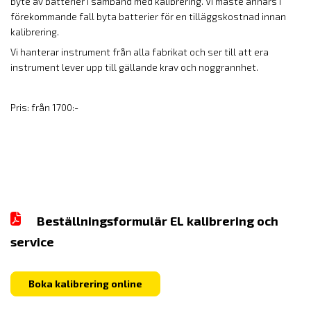
byte av batterier i samband med kalibrering. Vi måste annars i
förekommande fall byta batterier för en tilläggskostnad innan
kalibrering.
Vi hanterar instrument från alla fabrikat och ser till att era
instrument lever upp till gällande krav och noggrannhet.
Pris: från 1700:-
Beställningsformulär EL kalibrering och
service
Boka kalibrering online