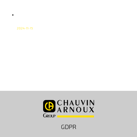
Materialprovning innebär att […]
Vad är spänning? En guide från CA
Mätsystem
2024-11-15
Spänning är ett centralt begrepp inom elektricitet och
elteknik. Kortfattat är spänning den kraft som driver
elektroner genom en ledare – den ”tryckkraft” som gör
att ström kan flöda. Utan spänning skulle inget elektriskt
flöde uppstå och det skulle inte finnas något sätt att
överföra energi via elektricitet. Hos CA Mätsystem är
förståelsen av spänning […]
GDPR