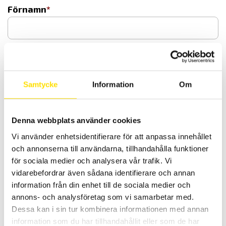
Förnamn
Efternamn
Samtycke
Information
Om
Telefon
Denna webbplats använder cookies
Vi använder enhetsidentifierare för att anpassa innehållet
och annonserna till användarna, tillhandahålla funktioner
Adress
Gatuadress
för sociala medier och analysera vår trafik. Vi
vidarebefordrar även sådana identifierare och annan
information från din enhet till de sociala medier och
annons- och analysföretag som vi samarbetar med.
Dessa kan i sin tur kombinera informationen med annan
Gatuadress rad 2
information som du har tillhandahållit eller som de har