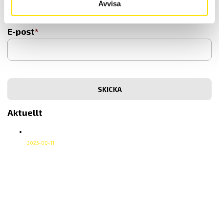
Avvisa
E-post
Aktuellt
Vi sänder våra paket med DHL Go Green
2025-08-11
Vi sänder våra paket med DHL Go Green Vår
transportpartner för inrikesfrakter är DHL Freight. Vi har
lagt till tillägget DHL Go Green som en del i vårt
miljöarbete, det utan att höja våra fraktpriser. I DHL Go
Green ingår följande; Läs mer om DHL Go Green på deras
hemsida.