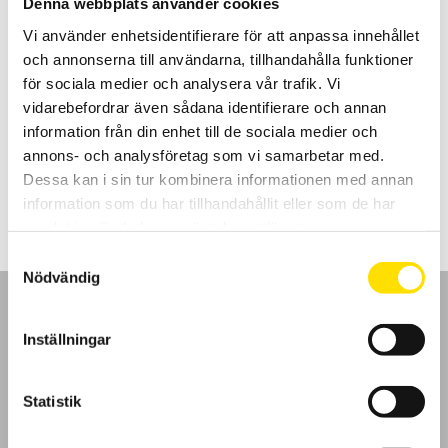
Denna webbplats använder cookies
Vi använder enhetsidentifierare för att anpassa innehållet
och annonserna till användarna, tillhandahålla funktioner
för sociala medier och analysera vår trafik. Vi
CA1621 CA1623 & CA1631 Kalibratorer
vidarebefordrar även sådana identifierare och annan
Kalibratorer för samtidig simulering och mätning av temperatur
samt mA och V processignaler med 1 µA / 1 µV upplösning.
information från din enhet till de sociala medier och
annons- och analysföretag som vi samarbetar med.
Prisintervall:
9,295.00
kr
–
11,290.00
kr
LÄS MER
Dessa kan i sin tur kombinera informationen med annan
9,295.00 kr
till
information som du har tillhandahållit eller som de har
11,290.00 kr
samlat in när du har använt deras tjänster.
Samtyckesval
Nödvändig
Inställningar
GDPR
Statistik
Köpvillkor