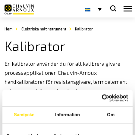
Hem
Elektriska mätinstrument
Kalibrator
Kalibrator
En kalibrator använder du för att kalibrera givare i
processapplikationer. Chauvin-Arnoux
handkalibratorer för resistansgivare, termoelement
och processström- och spänning.
Gå tillbaka till
elektriska mätinstrument
Samtycke
Information
Om