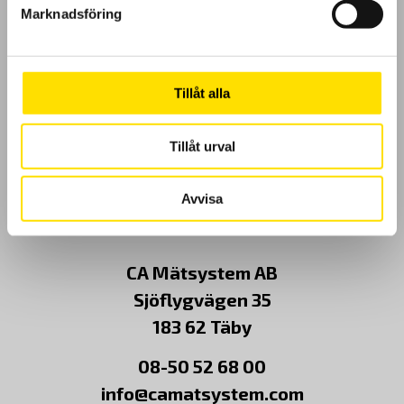
Marknadsföring
Cookies
Klagomål
Tillåt alla
Kundundersökning
Tillåt urval
Om Oss
Avvisa
Kontakt
CA Mätsystem AB
Sjöflygvägen 35
183 62 Täby
08-50 52 68 00
info@camatsystem.com