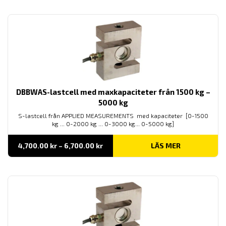
4,500.00 kr
DBBWAS-lastcell med maxkapaciteter från 1500 kg –
5000 kg
S-lastcell från APPLIED MEASUREMENTS med kapaciteter [0-1500
kg ... 0-2000 kg ... 0-3000 kg... 0-5000 kg]
Prisintervall:
4,700.00
kr
–
6,700.00
kr
LÄS MER
4,700.00 kr
till
6,700.00 kr