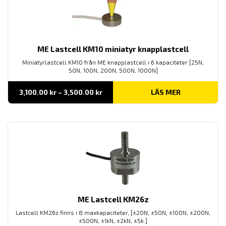
ME Lastcell KM10 miniatyr knapplastcell
Miniatyrlastcell KM10 från ME knapplastcell i 6 kapaciteter [25N,
50N, 100N, 200N, 500N, 1000N]
Prisintervall:
3,100.00
kr
–
3,500.00
kr
LÄS MER
3,100.00 kr
till
3,500.00 kr
ME Lastcell KM26z
Lastcell KM26z finns i 8 maxkapaciteter, [±20N, ±50N, ±100N, ±200N,
±500N, ±1kN, ±2kN, ±5k.]