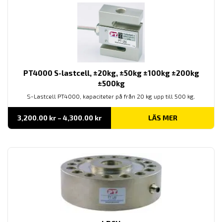
PT4000 S-lastcell, ±20kg, ±50kg ±100kg ±200kg
±500kg
S-Lastcell PT4000, kapaciteter på från 20 kg upp till 500 kg.
Prisintervall:
3,200.00
kr
–
4,300.00
kr
LÄS MER
3,200.00 kr
till
4,300.00 kr