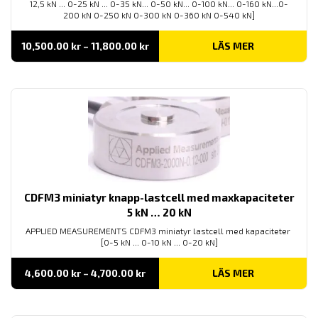
12,5 kN ... 0-25 kN ... 0-35 kN... 0-50 kN... 0-100 kN... 0-160 kN...0-
200 kN 0-250 kN 0-300 kN 0-360 kN 0-540 kN]
Prisintervall:
10,500.00
kr
–
11,800.00
kr
LÄS MER
10,500.00 kr
till
11,800.00 kr
CDFM3 miniatyr knapp-lastcell med maxkapaciteter
5 kN … 20 kN
APPLIED MEASUREMENTS CDFM3 miniatyr lastcell med kapaciteter
[0-5 kN ... 0-10 kN ... 0-20 kN]
Prisintervall:
4,600.00
kr
–
4,700.00
kr
LÄS MER
4,600.00 kr
till
4,700.00 kr