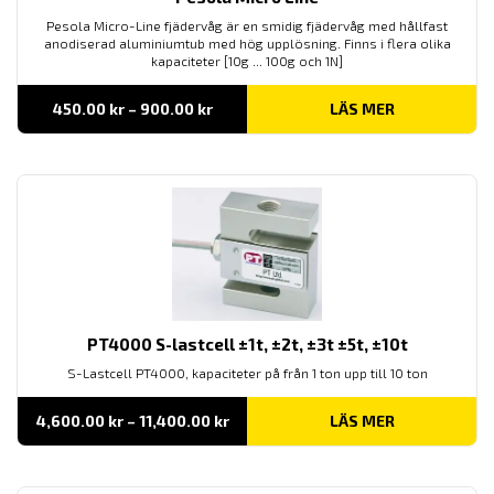
Pesola Micro-Line fjädervåg är en smidig fjädervåg med hållfast
anodiserad aluminiumtub med hög upplösning. Finns i flera olika
kapaciteter [10g ... 100g och 1N]
Prisintervall:
450.00
kr
–
900.00
kr
LÄS MER
450.00 kr
till
900.00 kr
PT4000 S-lastcell ±1t, ±2t, ±3t ±5t, ±10t
S-Lastcell PT4000, kapaciteter på från 1 ton upp till 10 ton
Prisintervall:
4,600.00
kr
–
11,400.00
kr
LÄS MER
4,600.00 kr
till
11,400.00 kr