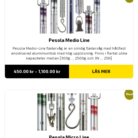
Pesola Medio Line
Pesola Medio-Line fjädervåg är en smidig fjädervåg med hållfast
anodiserad aluminiumtub med hög upplösning. Finns i flertal olika
kapaciteter mellan [300g ... 2500g och 3N ... 25N]
Prisintervall:
450.00
kr
–
1,100.00
kr
LÄS MER
450.00 kr
till
1,100.00 kr
Rea!
Pesola Micro Line