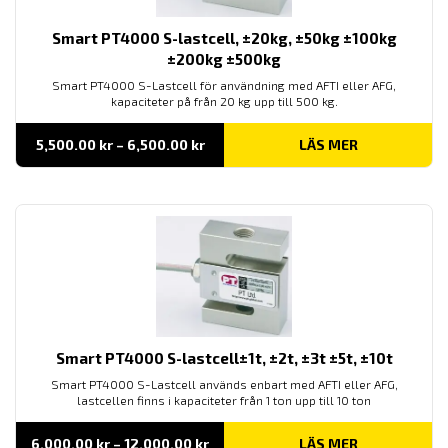
Smart PT4000 S-lastcell, ±20kg, ±50kg ±100kg
±200kg ±500kg
Smart PT4000 S-Lastcell för användning med AFTI eller AFG,
kapaciteter på från 20 kg upp till 500 kg.
Prisintervall:
5,500.00
kr
–
6,500.00
kr
LÄS MER
5,500.00 kr
till
6,500.00 kr
Smart PT4000 S-lastcell±1t, ±2t, ±3t ±5t, ±10t
Smart PT4000 S-Lastcell används enbart med AFTI eller AFG,
lastcellen finns i kapaciteter från 1 ton upp till 10 ton
Prisintervall:
6,000.00
kr
–
12,000.00
kr
LÄS MER