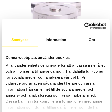
CDFM3 miniatyr knapp-lastcell med maxkapaciteter
Samtycke
Information
Om
100 N … 20 kN
APPLIED MEASUREMENTS CDFM3 miniatyr lastcell med kapaciteter
[0-100 N ... 0-250 N ... 0-500 N... 0-1000 N... 0-2000 N ... 0-5000
Denna webbplats använder cookies
N... 0-10 kN... 0-20 kN]
Vi använder enhetsidentifierare för att anpassa innehållet
Prisintervall:
6,200.00
kr
–
6,300.00
kr
LÄS MER
och annonserna till användarna, tillhandahålla funktioner
6,200.00 kr
till
för sociala medier och analysera vår trafik. Vi
6,300.00 kr
vidarebefordrar även sådana identifierare och annan
information från din enhet till de sociala medier och
annons- och analysföretag som vi samarbetar med.
Dessa kan i sin tur kombinera informationen med annan
information som du har tillhandahållit eller som de har