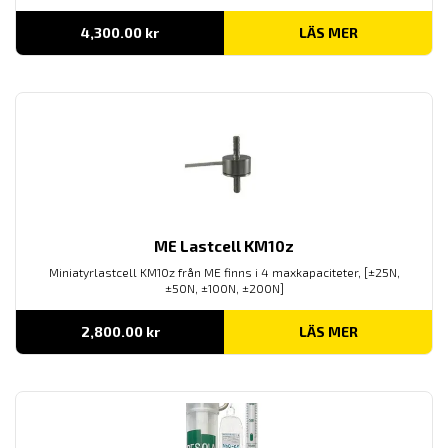
4,300.00
kr
LÄS MER
ME Lastcell KM10z
Miniatyrlastcell KM10z från ME finns i 4 maxkapaciteter, [±25N,
±50N, ±100N, ±200N]
2,800.00
kr
LÄS MER