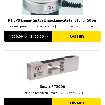
PT LPX knapp-lastcell maxkapaciteter 5ton … 50ton
LPX knapp-lastcell maxkapaciteter [5ton ... 10ton ... 25ton ... 50ton]
Prisintervall:
4,900.00
kr
–
8,100.00
kr
LÄS MER
4,900.00 kr
till
8,100.00 kr
Smart PT2000
Single point vågcell Smart PT2000 från 700 kr
LÄS MER