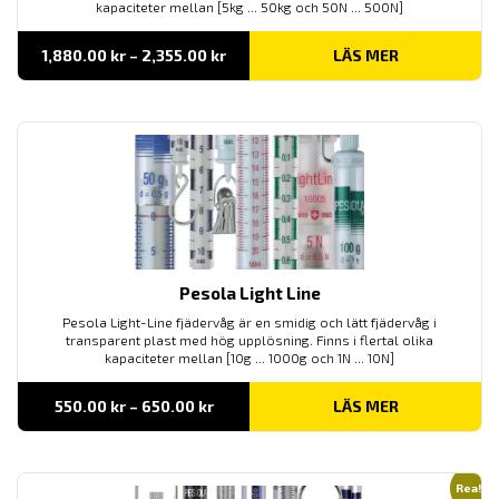
kapaciteter mellan [5kg ... 50kg och 50N ... 500N]
Prisintervall:
1,880.00
kr
–
2,355.00
kr
LÄS MER
1,880.00 kr
till
2,355.00 kr
Pesola Light Line
Pesola Light-Line fjädervåg är en smidig och lätt fjädervåg i
transparent plast med hög upplösning. Finns i flertal olika
kapaciteter mellan [10g ... 1000g och 1N ... 10N]
Prisintervall:
550.00
kr
–
650.00
kr
LÄS MER
550.00 kr
till
650.00 kr
Rea!