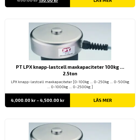
490.00
kr
150.00
kr
LÄS MER
ursprungliga
nuvarande
priset
priset
var:
är:
490.00 kr.
150.00 kr.
PT LPX knapp-lastcell maxkapaciteter 100kg …
2.5ton
LPX knapp-lastcell maxkapaciteter [0-100kg ... 0-250kg ... 0-500kg
... 0-1000kg ... 0-2500kg ]
Prisintervall:
4,000.00
kr
–
4,500.00
kr
LÄS MER
4,000.00 kr
till
4,500.00 kr