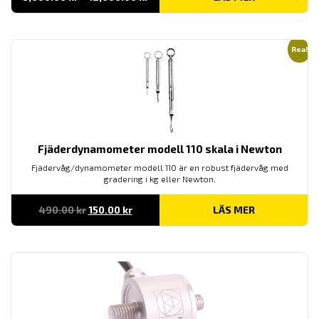
6,000.00 kr
till
12,000.00 kr
Rea!
Fjäderdynamometer modell 110 skala i Newton
Fjädervåg/dynamometer modell 110 är en robust fjädervåg med
gradering i kg eller Newton.
Det
Det
490.00
kr
150.00
kr
LÄS MER
ursprungliga
nuvarande
priset
priset
var:
är:
490.00 kr.
150.00 kr.