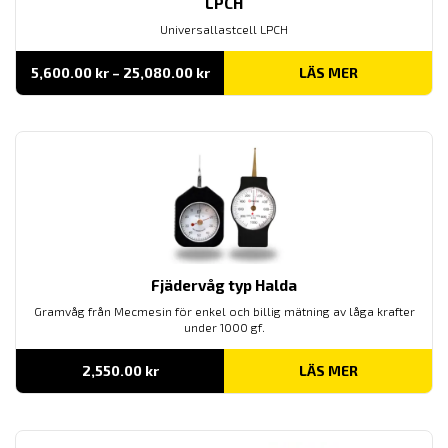
LPCH
Universallastcell LPCH
Prisintervall:
5,600.00
kr
–
25,080.00
kr
LÄS MER
5,600.00 kr
till
25,080.00 kr
Fjädervåg typ Halda
Gramvåg från Mecmesin för enkel och
billig
mätning av låga
krafter
under
1000 gf.
2,550.00
kr
LÄS MER