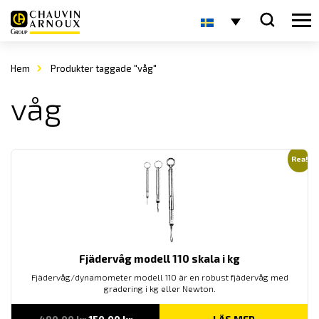
Hem
Produkter taggade "våg"
våg
Rea!
Fjädervåg modell 110 skala i kg
Fjädervåg/dynamometer modell 110 är en robust fjädervåg med
gradering i kg eller Newton.
Det
Det