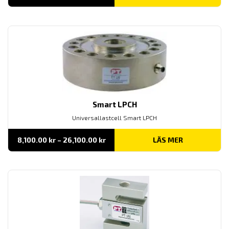
Smart LPCH
Universallastcell Smart LPCH
Prisintervall:
8,100.00
kr
–
26,100.00
kr
LÄS MER
8,100.00 kr
till
26,100.00 kr