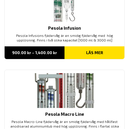
Pesola Infusion
Pesola Infusions fjädervåg är en smidig fjädervåg med hög
upplösning. Finns i två olika kapacitet [1000 ml & 3000 ml]
Prisintervall:
900.00
kr
–
1,400.00
kr
LÄS MER
900.00 kr
till
1,400.00 kr
Pesola Macro Line
Pesola Macro-Line fjädervåg är en smidig fjädervåg med hållfast
anodiserad aluminiumtub med hög upplösning. Finns i flertal olika