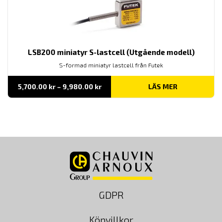
LSB200 miniatyr S-lastcell (Utgående modell)
S-formad miniatyr lastcell från Futek
Prisintervall:
5,700.00
kr
–
9,980.00
kr
LÄS MER
5,700.00 kr
till
9,980.00 kr
GDPR
Köpvillkor