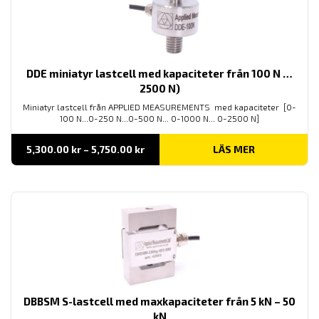
DDE miniatyr lastcell med kapaciteter från 100 N …
2500 N)
Miniatyr lastcell från APPLIED MEASUREMENTS med kapaciteter [0-
100 N...0-250 N...0-500 N... 0-1000 N... 0-2500 N]
Prisintervall:
5,300.00
kr
–
5,750.00
kr
LÄS MER
5,300.00 kr
till
5,750.00 kr
DBBSM S-lastcell med maxkapaciteter från 5 kN – 50
kN