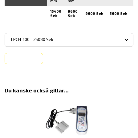
mm
mm
15400
9600
9600 Sek
5600 Sek
5
Sek
Sek
▾
LPCH-100 - 25080 Sek
Köp
Du kanske också gillar...