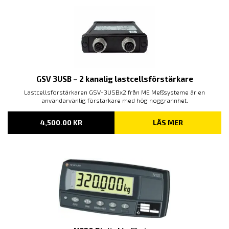
GSV 3USB – 2 kanalig lastcellsförstärkare
Lastcellsförstärkaren GSV-3USBx2 från ME Meßsysteme är en
användarvänlig förstärkare med hög noggrannhet.
4,500.00
KR
LÄS MER