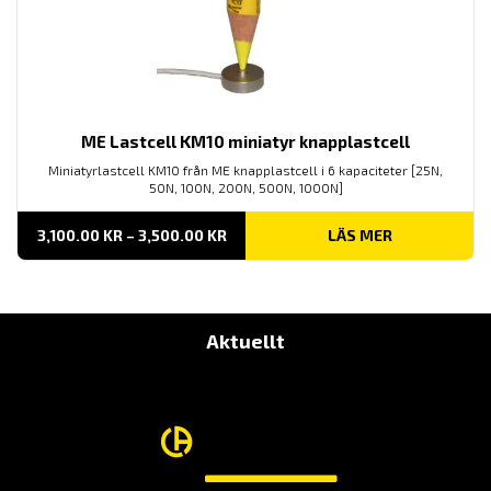
ME Lastcell KM10 miniatyr knapplastcell
Miniatyrlastcell KM10 från ME knapplastcell i 6 kapaciteter [25N,
50N, 100N, 200N, 500N, 1000N]
PRISINTERVALL:
3,100.00
KR
–
3,500.00
KR
LÄS MER
3,100.00 KR
TILL
3,500.00 KR
Aktuellt