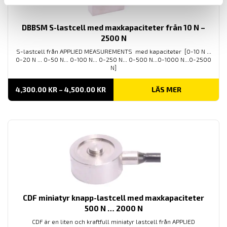
DBBSM S-lastcell med maxkapaciteter från 10 N –
2500 N
S-lastcell från APPLIED MEASUREMENTS med kapaciteter [0-10 N ...
0-20 N ... 0-50 N... 0-100 N... 0-250 N... 0-500 N...0-1000 N...0-2500
N]
PRISINTERVALL:
4,300.00
KR
–
4,500.00
KR
LÄS MER
4,300.00 KR
TILL
4,500.00 KR
CDF miniatyr knapp-lastcell med maxkapaciteter
500 N … 2000 N
CDF är en liten och kraftfull miniatyr lastcell från APPLIED