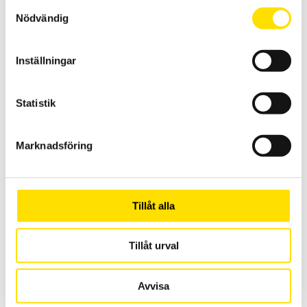
PRISINTERVALL:
Samtyckesval
5,100.00
KR
–
7,000.00
KR
LÄS MER
5,100.00 KR
Nödvändig
TILL
7,000.00 KR
Inställningar
Statistik
Marknadsföring
PT LCBB 5kg…500kg böjbalk
Böjbalk PT LCBB, pris från ca 900 kr
LÄS MER
Tillåt alla
Tillåt urval
Avvisa