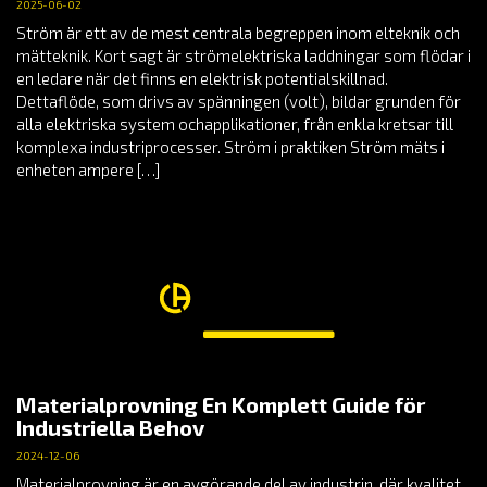
2025-06-02
Ström är ett av de mest centrala begreppen inom elteknik och
mätteknik. Kort sagt är strömelektriska laddningar som flödar i
en ledare när det finns en elektrisk potentialskillnad.
Dettaflöde, som drivs av spänningen (volt), bildar grunden för
alla elektriska system ochapplikationer, från enkla kretsar till
komplexa industriprocesser. Ström i praktiken Ström mäts i
enheten ampere […]
Materialprovning En Komplett Guide för
Industriella Behov
2024-12-06
Materialprovning är en avgörande del av industrin, där kvalitet,