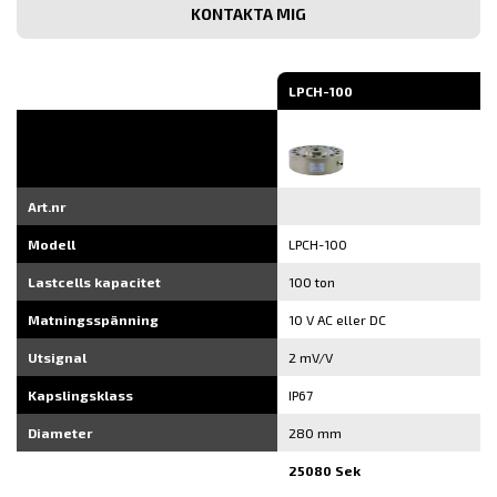
e-
post
LPCH-100
Art.nr
Modell
LPCH-100
Lastcells kapacitet
100 ton
Matningsspänning
10 V AC eller DC
Utsignal
2 mV/V
Kapslingsklass
IP67
Diameter
280 mm
25080 Sek