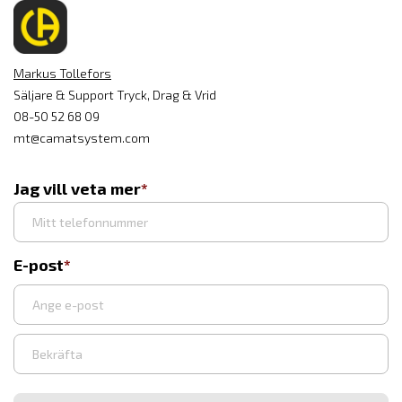
Markus Tollefors
Säljare & Support Tryck, Drag & Vrid
08-50 52 68 09
mt@camatsystem.com
Jag vill veta mer
E-post
Ange
e-
post
Bekräfta