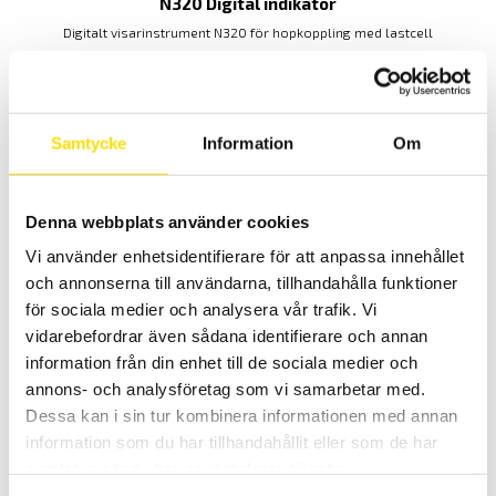
N320 Digital indikator
Digitalt visarinstrument N320 för hopkoppling med lastcell
4,950.00
KR
LÄS MER
Samtycke
Information
Om
Relaterade produkter
Denna webbplats använder cookies
Vi använder enhetsidentifierare för att anpassa innehållet
och annonserna till användarna, tillhandahålla funktioner
för sociala medier och analysera vår trafik. Vi
vidarebefordrar även sådana identifierare och annan
information från din enhet till de sociala medier och
DBBSM S-lastcell med maxkapaciteter från 5 kN – 50
annons- och analysföretag som vi samarbetar med.
kN
Dessa kan i sin tur kombinera informationen med annan
S-lastcell från APPLIED MEASUREMENTS med kapaciteter [0-5 kN ...
information som du har tillhandahållit eller som de har
0-10 kN ... 0-25 kN... 0-50 kN]
samlat in när du har använt deras tjänster.