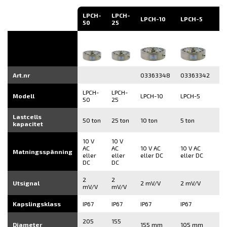
LPCH-
LPCH-
LPCH-10
LPCH-5
LP
50
25
Art.nr
03363348
03363342
0
LPCH-
LPCH-
Modell
LPCH-10
LPCH-5
LP
50
25
Lastcells
50 ton
25 ton
10 ton
5 ton
2.
kapacitet
10 V
10 V
AC
AC
10 V AC
10 V AC
10
Matningsspänning
eller
eller
eller DC
eller DC
el
DC
DC
2
2
Utsignal
2 mV/V
2 mV/V
2 
mV/V
mV/V
Kapslingsklass
IP67
IP67
IP67
IP67
IP
205
155
Diameter
155 mm
105 mm
1