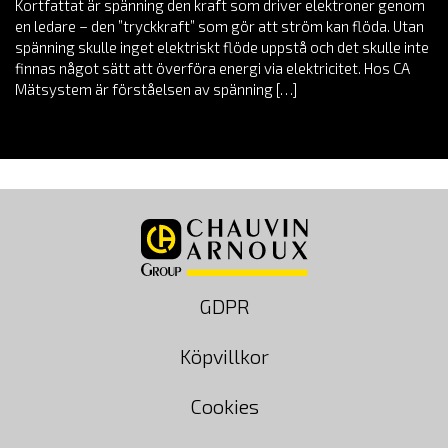
Kortfattat är spänning den kraft som driver elektroner genom
en ledare – den ”tryckkraft” som gör att ström kan flöda. Utan
spänning skulle inget elektriskt flöde uppstå och det skulle inte
finnas något sätt att överföra energi via elektricitet. Hos CA
Mätsystem är förståelsen av spänning […]
GDPR
Köpvillkor
Cookies